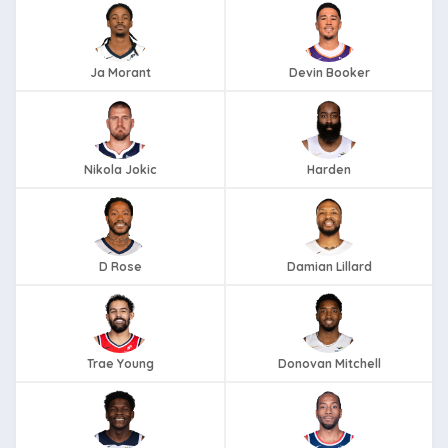
Ja Morant
Devin Booker
Nikola Jokic
Harden
D Rose
Damian Lillard
Trae Young
Donovan Mitchell