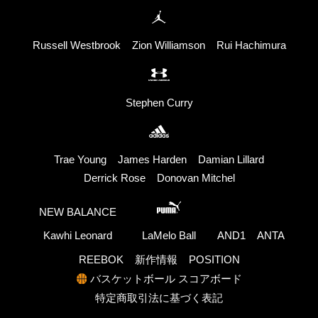
Russell Westbrook
Zion Williamson
Rui Hachimura
Stephen Curry
Trae Young
James Harden
Damian Lillard
Derrick Rose
Donovan Mitchel
NEW BALANCE
Kawhi Leonard
LaMelo Ball
AND1
ANTA
REEBOK
新作情報
POSITION
バスケットボール スコアボード
特定商取引法に基づく表記