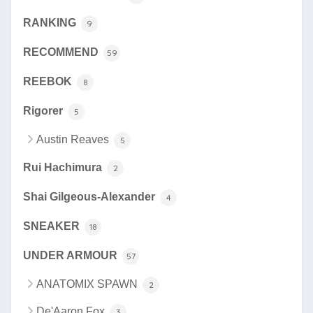
RANKING
9
RECOMMEND
59
REEBOK
8
Rigorer
5
Austin Reaves
5
Rui Hachimura
2
Shai Gilgeous-Alexander
4
SNEAKER
18
UNDER ARMOUR
57
ANATOMIX SPAWN
2
De'Aaron Fox
3