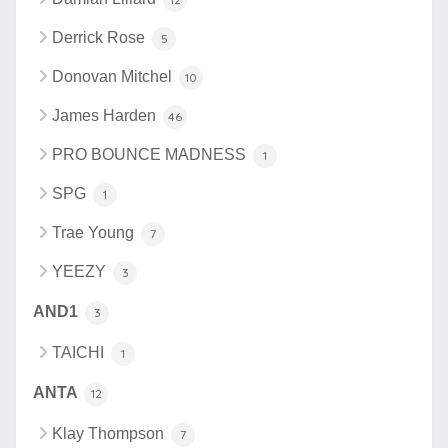
Derrick Rose
5
Donovan Mitchel
10
James Harden
46
PRO BOUNCE MADNESS
1
SPG
1
Trae Young
7
YEEZY
3
AND1
3
TAICHI
1
ANTA
12
Klay Thompson
7