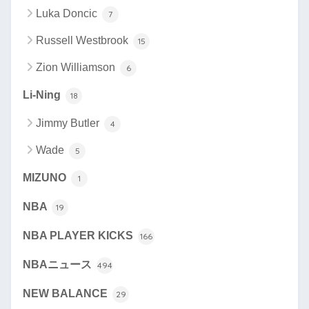
Luka Doncic
7
Russell Westbrook
15
Zion Williamson
6
Li-Ning
18
Jimmy Butler
4
Wade
5
MIZUNO
1
NBA
19
NBA PLAYER KICKS
166
NBAニュース
494
NEW BALANCE
29