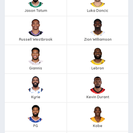
Jason Tatum
Luka Doncic
Russell Westbrook
Zion Williamson
Giannis
Lebron
Kyrie
Kevin Durant
PG
Kobe