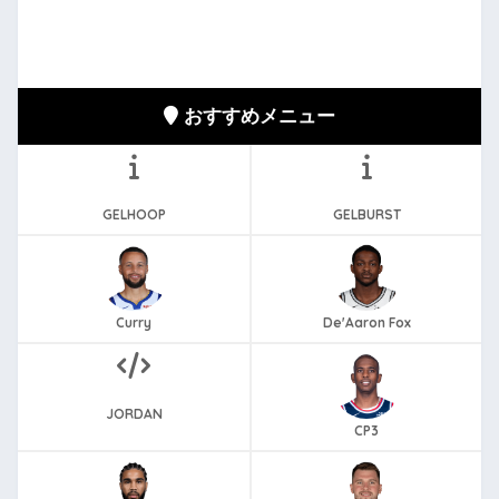
おすすめメニュー
GELHOOP
GELBURST
Curry
De'Aaron Fox
JORDAN
CP3