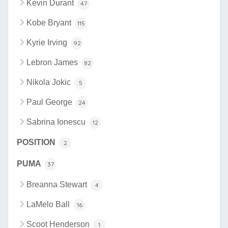
Kevin Durant
47
Kobe Bryant
115
Kyrie Irving
92
Lebron James
82
Nikola Jokic
5
Paul George
24
Sabrina Ionescu
12
POSITION
2
PUMA
37
Breanna Stewart
4
LaMelo Ball
16
Scoot Henderson
1