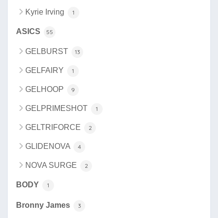
Kyrie Irving
1
ASICS
55
GELBURST
13
GELFAIRY
1
GELHOOP
9
GELPRIMESHOT
1
GELTRIFORCE
2
GLIDENOVA
4
NOVA SURGE
2
BODY
1
Bronny James
3