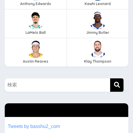
Anthony Edwards
Kawhi Leonard
LaMelo Ball
Jimmy Butler
Austin Reaves
Klay Thompson
twitterもフォローしてね！！
Tweets by basshu2_com