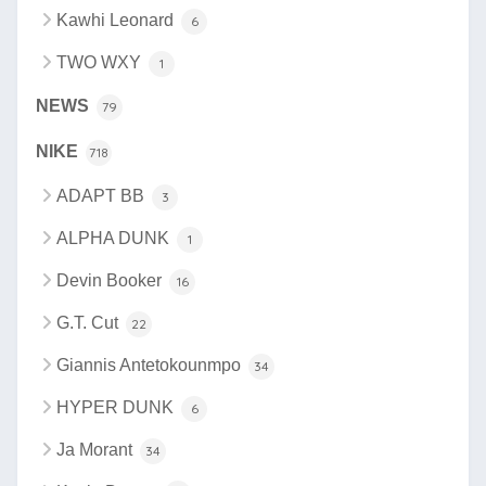
Kawhi Leonard
6
TWO WXY
1
NEWS
79
NIKE
718
ADAPT BB
3
ALPHA DUNK
1
Devin Booker
16
G.T. Cut
22
Giannis Antetokounmpo
34
HYPER DUNK
6
Ja Morant
34