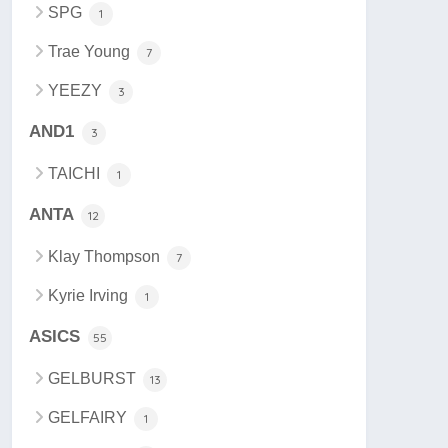
SPG
1
Trae Young
7
YEEZY
3
AND1
3
TAICHI
1
ANTA
12
Klay Thompson
7
Kyrie Irving
1
ASICS
55
GELBURST
13
GELFAIRY
1