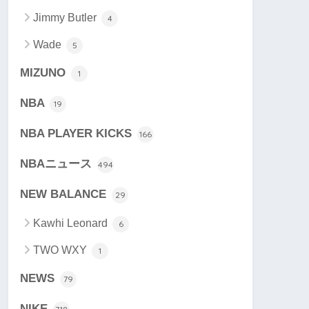
Jimmy Butler
4
Wade
5
MIZUNO
1
NBA
19
NBA PLAYER KICKS
166
NBAニュース
494
NEW BALANCE
29
Kawhi Leonard
6
TWO WXY
1
NEWS
79
NIKE