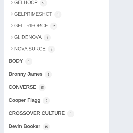
GELHOOP
9
GELPRIMESHOT
1
GELTRIFORCE
2
GLIDENOVA
4
NOVA SURGE
2
BODY
1
Bronny James
3
CONVERSE
13
Cooper Flagg
2
CROSSOVER CULTURE
1
Devin Booker
15