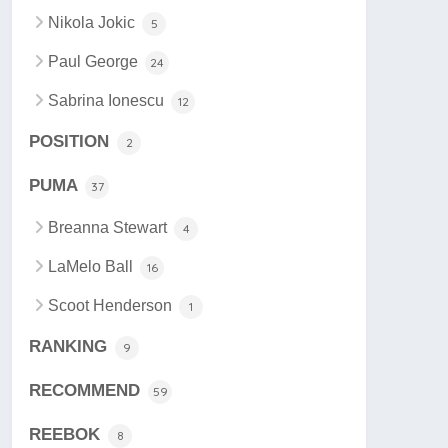
Nikola Jokic
5
Paul George
24
Sabrina Ionescu
12
POSITION
2
PUMA
37
Breanna Stewart
4
LaMelo Ball
16
Scoot Henderson
1
RANKING
9
RECOMMEND
59
REEBOK
8