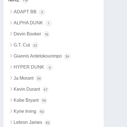
718
ADAPT BB
3
ALPHA DUNK
1
Devin Booker
16
G.T. Cut
22
Giannis Antetokounmpo
34
HYPER DUNK
6
Ja Morant
34
Kevin Durant
47
Kobe Bryant
115
Kyrie Irving
92
Lebron James
82