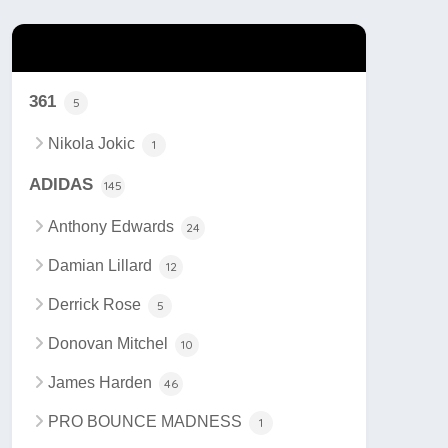
カテゴリー
361
5
Nikola Jokic
1
ADIDAS
145
Anthony Edwards
24
Damian Lillard
12
Derrick Rose
5
Donovan Mitchel
10
James Harden
46
PRO BOUNCE MADNESS
1