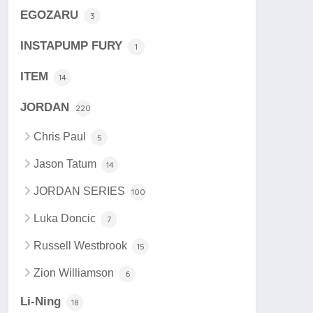
EGOZARU
3
INSTAPUMP FURY
1
ITEM
14
JORDAN
220
Chris Paul
5
Jason Tatum
14
JORDAN SERIES
100
Luka Doncic
7
Russell Westbrook
15
Zion Williamson
6
Li-Ning
18