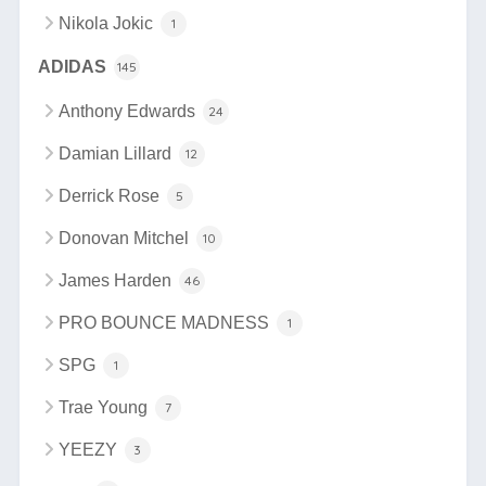
Nikola Jokic
1
ADIDAS
145
Anthony Edwards
24
Damian Lillard
12
Derrick Rose
5
Donovan Mitchel
10
James Harden
46
PRO BOUNCE MADNESS
1
SPG
1
Trae Young
7
YEEZY
3