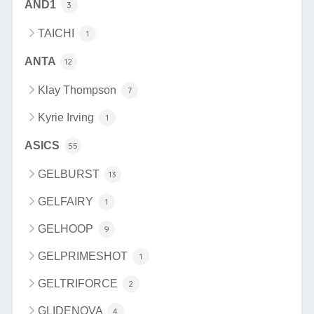
AND1
3
TAICHI
1
ANTA
12
Klay Thompson
7
Kyrie Irving
1
ASICS
55
GELBURST
13
GELFAIRY
1
GELHOOP
9
GELPRIMESHOT
1
GELTRIFORCE
2
GLIDENOVA
4