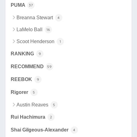
PUMA
37
Breanna Stewart
4
LaMelo Ball
16
Scoot Henderson
1
RANKING
9
RECOMMEND
59
REEBOK
9
Rigorer
5
Austin Reaves
5
Rui Hachimura
2
Shai Gilgeous-Alexander
4