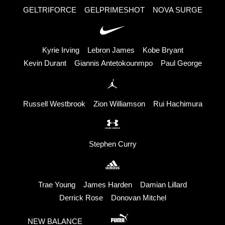
GELTRIFORCE
GELPRIMESHOT
NOVA SURGE
Kyrie Irving
Lebron James
Kobe Bryant
Kevin Durant
Giannis Antetokounmpo
Paul George
Russell Westbrook
Zion Williamson
Rui Hachimura
Stephen Curry
Trae Young
James Harden
Damian Lillard
Derrick Rose
Donovan Mitchel
NEW BALANCE