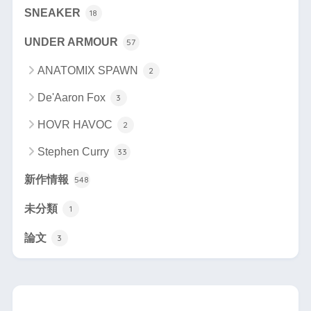
SNEAKER
18
UNDER ARMOUR
57
ANATOMIX SPAWN
2
De'Aaron Fox
3
HOVR HAVOC
2
Stephen Curry
33
新作情報
548
未分類
1
論文
3