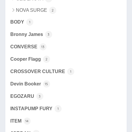
NOVA SURGE
2
BODY
1
Bronny James
3
CONVERSE
13
Cooper Flagg
2
CROSSOVER CULTURE
1
Devin Booker
15
EGOZARU
3
INSTAPUMP FURY
1
ITEM
14