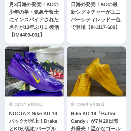
月3日海外発売！KDの
日海外発売！KDの最
少年の夢・気象予報士
新シグネチャーがユニ
にインスパイアされた
バーシティレッド一色
名作が13年ぶりに復活
で登場【IH1117-600】
【IM4409-001】
2026年6月30日
2026年6月28日
NOCTA × Nike KD 19
Nike KD 19「Butter
パックが浮上！Drake
Candy」が7月29日海
とKDが組むパープル
外発売！温かなゴール