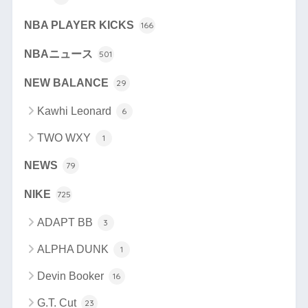
NBA PLAYER KICKS
166
NBAニュース
501
NEW BALANCE
29
Kawhi Leonard
6
TWO WXY
1
NEWS
79
NIKE
725
ADAPT BB
3
ALPHA DUNK
1
Devin Booker
16
G.T. Cut
23