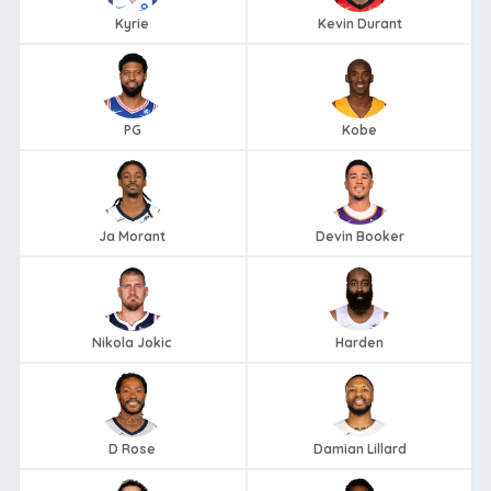
Kyrie
Kevin Durant
PG
Kobe
Ja Morant
Devin Booker
Nikola Jokic
Harden
D Rose
Damian Lillard