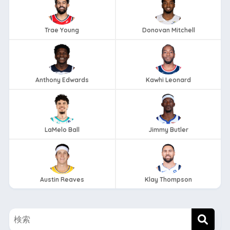
Trae Young
Donovan Mitchell
Anthony Edwards
Kawhi Leonard
LaMelo Ball
Jimmy Butler
Austin Reaves
Klay Thompson