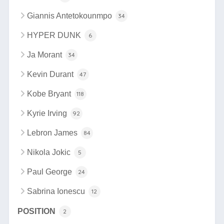
Giannis Antetokounmpo
34
HYPER DUNK
6
Ja Morant
34
Kevin Durant
47
Kobe Bryant
118
Kyrie Irving
92
Lebron James
84
Nikola Jokic
5
Paul George
24
Sabrina Ionescu
12
POSITION
2