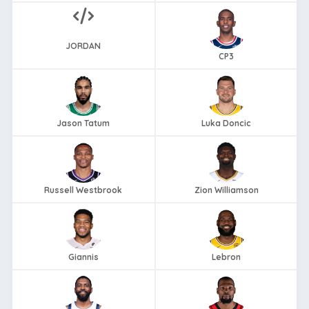
JORDAN
CP3
Jason Tatum
Luka Doncic
Russell Westbrook
Zion Williamson
Giannis
Lebron