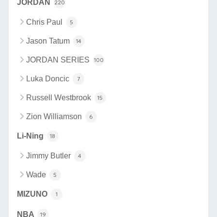
JORDAN
220
Chris Paul
5
Jason Tatum
14
JORDAN SERIES
100
Luka Doncic
7
Russell Westbrook
15
Zion Williamson
6
Li-Ning
18
Jimmy Butler
4
Wade
5
MIZUNO
1
NBA
19