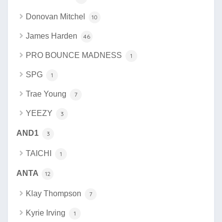
Donovan Mitchel
10
James Harden
46
PRO BOUNCE MADNESS
1
SPG
1
Trae Young
7
YEEZY
3
AND1
3
TAICHI
1
ANTA
12
Klay Thompson
7
Kyrie Irving
1