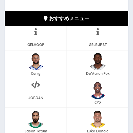
おすすめメニュー
GELHOOP
GELBURST
Curry
De'Aaron Fox
JORDAN
CP3
Jason Tatum
Luka Doncic