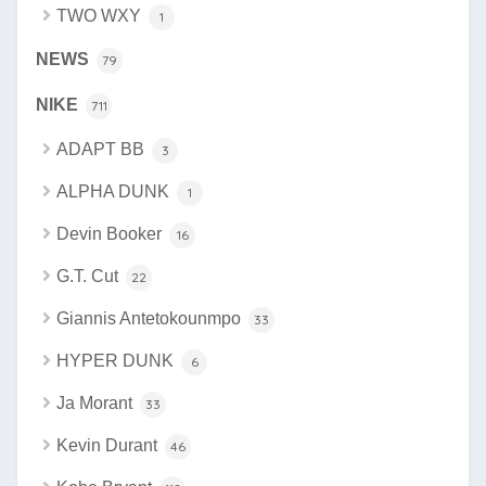
TWO WXY
1
NEWS
79
NIKE
711
ADAPT BB
3
ALPHA DUNK
1
Devin Booker
16
G.T. Cut
22
Giannis Antetokounmpo
33
HYPER DUNK
6
Ja Morant
33
Kevin Durant
46