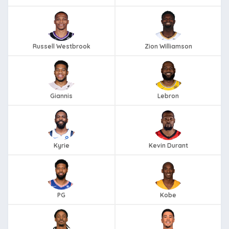
Russell Westbrook
Zion Williamson
Giannis
Lebron
Kyrie
Kevin Durant
PG
Kobe