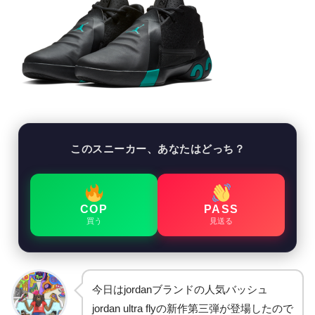
このスニーカー、あなたはどっち？
COP
PASS
買う
見送る
今日はjordanブランドの人気バッシュ
jordan ultra flyの新作第三弾が登場したので