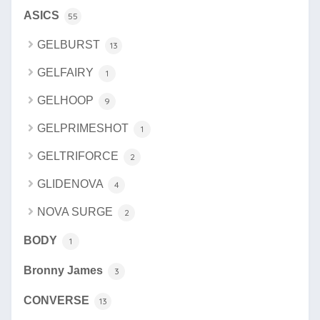
ASICS
55
GELBURST
13
GELFAIRY
1
GELHOOP
9
GELPRIMESHOT
1
GELTRIFORCE
2
GLIDENOVA
4
NOVA SURGE
2
BODY
1
Bronny James
3
CONVERSE
13