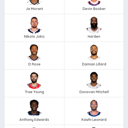
Ja Morant
Devin Booker
Nikola Jokic
Harden
D Rose
Damian Lillard
Trae Young
Donovan Mitchell
Anthony Edwards
Kawhi Leonard