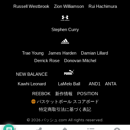
Russell Westbrook
Zion Williamson
Rui Hachimura
Stephen Curry
Trae Young
James Harden
Damian Lillard
Derrick Rose
Donovan Mitchel
NEW BALANCE
Kawhi Leonard
LaMelo Ball
AND1
ANTA
REEBOK
新作情報
POSITION
バスケットボール スコアボード
特定商取引法に基づく表記
© 2026 バッシュ.com All rights reserved.