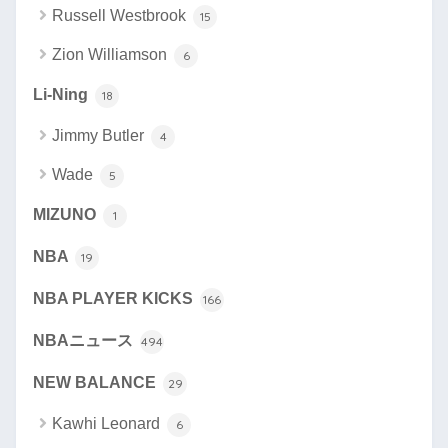
Russell Westbrook
15
Zion Williamson
6
Li-Ning
18
Jimmy Butler
4
Wade
5
MIZUNO
1
NBA
19
NBA PLAYER KICKS
166
NBAニュース
494
NEW BALANCE
29
Kawhi Leonard
6