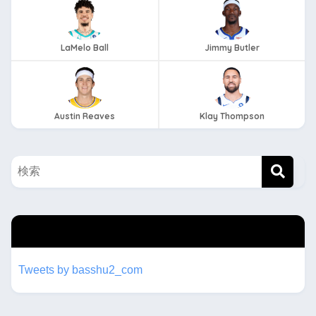
LaMelo Ball
Jimmy Butler
Austin Reaves
Klay Thompson
twitterもフォローしてね！！
Tweets by basshu2_com