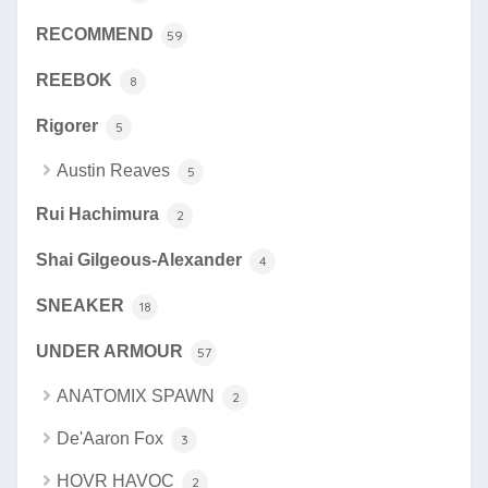
RECOMMEND
59
REEBOK
8
Rigorer
5
Austin Reaves
5
Rui Hachimura
2
Shai Gilgeous-Alexander
4
SNEAKER
18
UNDER ARMOUR
57
ANATOMIX SPAWN
2
De'Aaron Fox
3
HOVR HAVOC
2