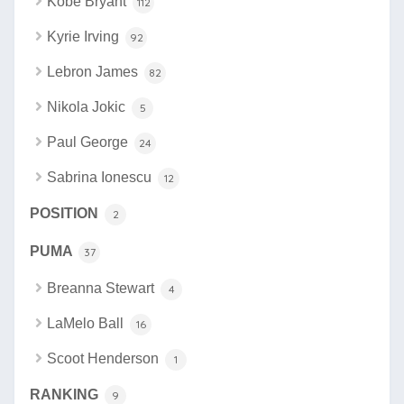
Kobe Bryant
112
Kyrie Irving
92
Lebron James
82
Nikola Jokic
5
Paul George
24
Sabrina Ionescu
12
POSITION
2
PUMA
37
Breanna Stewart
4
LaMelo Ball
16
Scoot Henderson
1
RANKING
9