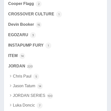
Cooper Flagg
2
CROSSOVER CULTURE
1
Devin Booker
15
EGOZARU
3
INSTAPUMP FURY
1
ITEM
14
JORDAN
220
Chris Paul
5
Jason Tatum
14
JORDAN SERIES
100
Luka Doncic
7