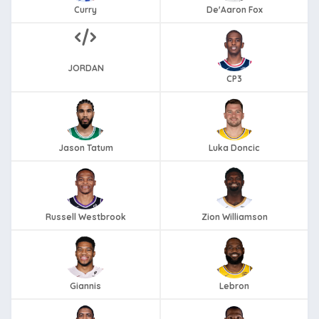
Curry
De'Aaron Fox
JORDAN
CP3
Jason Tatum
Luka Doncic
Russell Westbrook
Zion Williamson
Giannis
Lebron