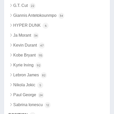
G.T. Cut
22
Giannis Antetokounmpo
34
HYPER DUNK
6
Ja Morant
34
Kevin Durant
47
Kobe Bryant
115
Kyrie Irving
92
Lebron James
82
Nikola Jokic
5
Paul George
24
Sabrina Ionescu
12