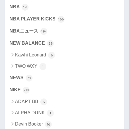
NBA
19
NBA PLAYER KICKS
166
NBAニュース
494
NEW BALANCE
29
Kawhi Leonard
6
TWO WXY
1
NEWS
79
NIKE
718
ADAPT BB
3
ALPHA DUNK
1
Devin Booker
16