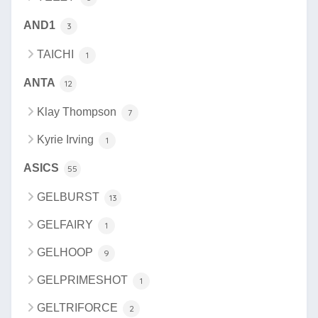
AND1
3
TAICHI
1
ANTA
12
Klay Thompson
7
Kyrie Irving
1
ASICS
55
GELBURST
13
GELFAIRY
1
GELHOOP
9
GELPRIMESHOT
1
GELTRIFORCE
2