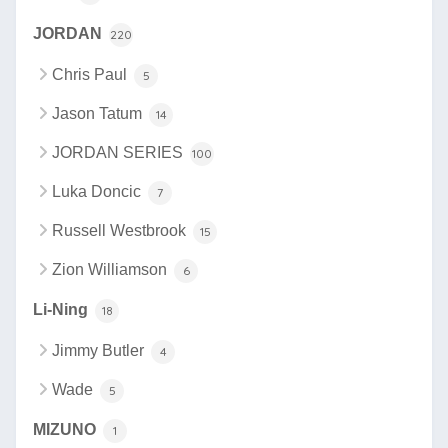
JORDAN
220
Chris Paul
5
Jason Tatum
14
JORDAN SERIES
100
Luka Doncic
7
Russell Westbrook
15
Zion Williamson
6
Li-Ning
18
Jimmy Butler
4
Wade
5
MIZUNO
1