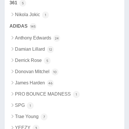
361
5
Nikola Jokic
1
ADIDAS
145
Anthony Edwards
24
Damian Lillard
12
Derrick Rose
5
Donovan Mitchel
10
James Harden
46
PRO BOUNCE MADNESS
1
SPG
1
Trae Young
7
YEEZY
3