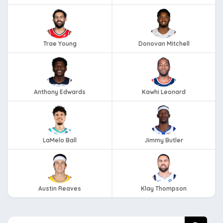
Trae Young
Donovan Mitchell
Anthony Edwards
Kawhi Leonard
LaMelo Ball
Jimmy Butler
Austin Reaves
Klay Thompson