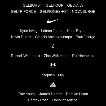
GELBURST
GELHOOP
GELFAILY
GELTRIFORCE
GELPRIMESHOT
NOVA SURGE
Kyrie Irving
Lebron James
Kobe Bryant
Kevin Durant
Giannis Antetokounmpo
Paul George
Russell Westbrook
Zion Williamson
Rui Hachimura
Stephen Curry
Trae Young
James Harden
Damian Lillard
Derrick Rose
Donovan Mitchel