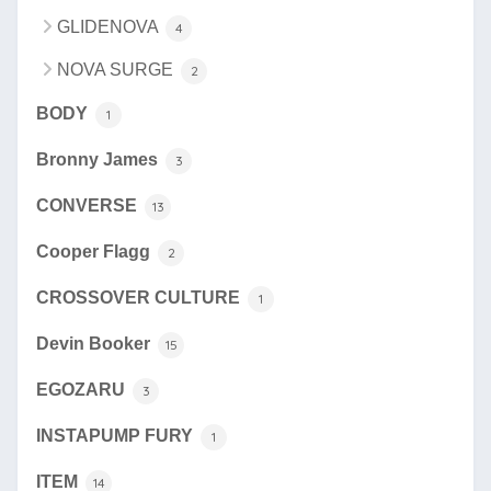
GLIDENOVA
4
NOVA SURGE
2
BODY
1
Bronny James
3
CONVERSE
13
Cooper Flagg
2
CROSSOVER CULTURE
1
Devin Booker
15
EGOZARU
3
INSTAPUMP FURY
1
ITEM
14