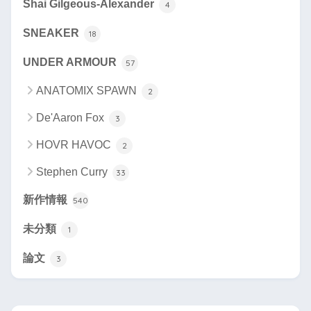
Shai Gilgeous-Alexander
4
SNEAKER
18
UNDER ARMOUR
57
ANATOMIX SPAWN
2
De'Aaron Fox
3
HOVR HAVOC
2
Stephen Curry
33
新作情報
540
未分類
1
論文
3