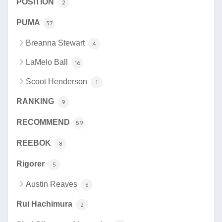
POSITION
2
PUMA
37
Breanna Stewart
4
LaMelo Ball
16
Scoot Henderson
1
RANKING
9
RECOMMEND
59
REEBOK
8
Rigorer
5
Austin Reaves
5
Rui Hachimura
2