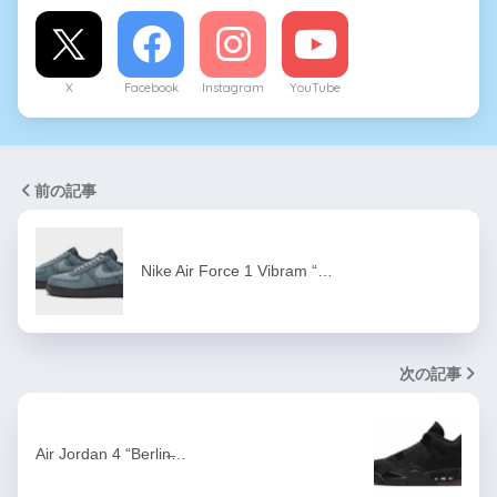
X
Facebook
Instagram
YouTube
前の記事
Nike Air Force 1 Vibram “…
次の記事
Air Jordan 4 “Berlin̶…