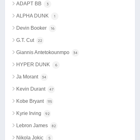
ADAPT BB
3
ALPHA DUNK
1
Devin Booker
16
G.T. Cut
22
Giannis Antetokounmpo
34
HYPER DUNK
6
Ja Morant
34
Kevin Durant
47
Kobe Bryant
115
Kyrie Irving
92
Lebron James
82
Nikola Jokic
5