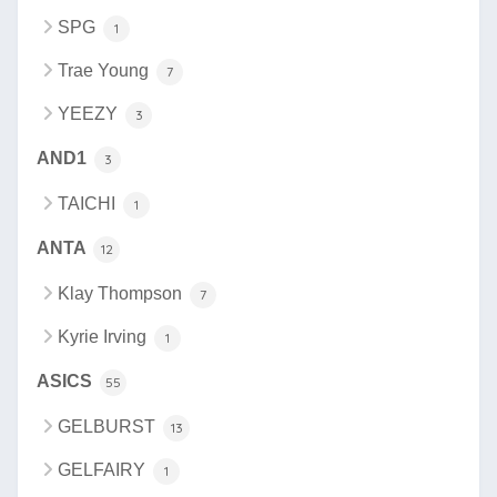
SPG
1
Trae Young
7
YEEZY
3
AND1
3
TAICHI
1
ANTA
12
Klay Thompson
7
Kyrie Irving
1
ASICS
55
GELBURST
13
GELFAIRY
1