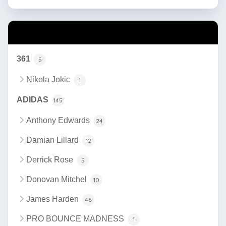
カテゴリー
361
5
Nikola Jokic
1
ADIDAS
145
Anthony Edwards
24
Damian Lillard
12
Derrick Rose
5
Donovan Mitchel
10
James Harden
46
PRO BOUNCE MADNESS
1