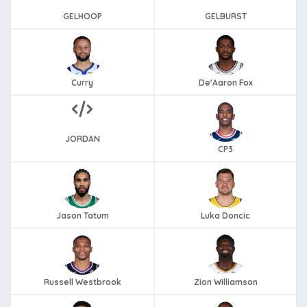
GELHOOP
GELBURST
Curry
De'Aaron Fox
JORDAN
CP3
Jason Tatum
Luka Doncic
Russell Westbrook
Zion Williamson