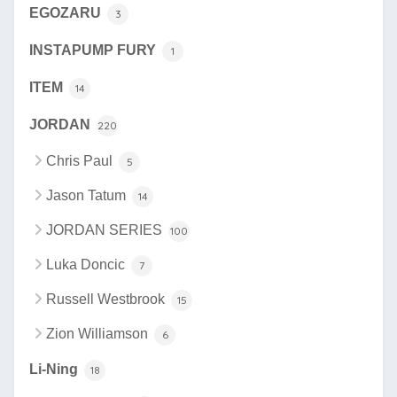
EGOZARU
3
INSTAPUMP FURY
1
ITEM
14
JORDAN
220
Chris Paul
5
Jason Tatum
14
JORDAN SERIES
100
Luka Doncic
7
Russell Westbrook
15
Zion Williamson
6
Li-Ning
18