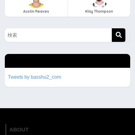
Austin Reaves
Klay Thompson
twitterもフォローしてね！！
Tweets by basshu2_com
ABOUT