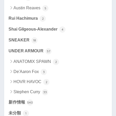
Austin Reaves
5
Rui Hachimura
2
Shai Gilgeous-Alexander
4
SNEAKER
18
UNDER ARMOUR
57
ANATOMIX SPAWN
2
De'Aaron Fox
3
HOVR HAVOC
2
Stephen Curry
33
新作情報
540
未分類
1