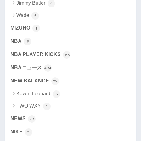
Jimmy Butler
4
Wade
5
MIZUNO
1
NBA
19
NBA PLAYER KICKS
166
NBAニュース
494
NEW BALANCE
29
Kawhi Leonard
6
TWO WXY
1
NEWS
79
NIKE
718