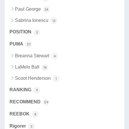
Paul George
24
Sabrina Ionescu
12
POSITION
2
PUMA
37
Breanna Stewart
4
LaMelo Ball
16
Scoot Henderson
1
RANKING
9
RECOMMEND
59
REEBOK
8
Rigorer
5