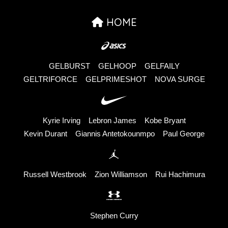
HOME
GELBURST
GELHOOP
GELFAILY
GELTRIFORCE
GELPRIMESHOT
NOVA SURGE
Kyrie Irving
Lebron James
Kobe Bryant
Kevin Durant
Giannis Antetokounmpo
Paul George
Russell Westbrook
Zion Williamson
Rui Hachimura
Stephen Curry