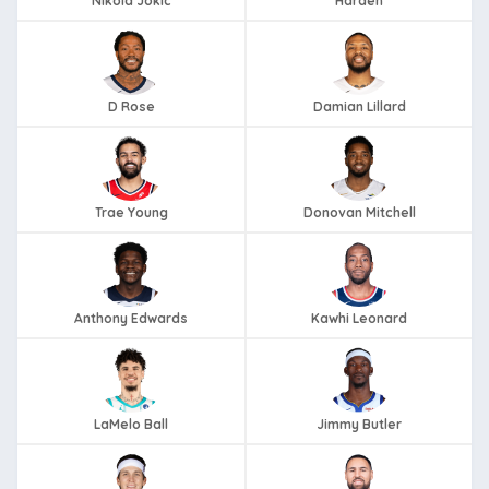
Nikola Jokic
Harden
D Rose
Damian Lillard
Trae Young
Donovan Mitchell
Anthony Edwards
Kawhi Leonard
LaMelo Ball
Jimmy Butler