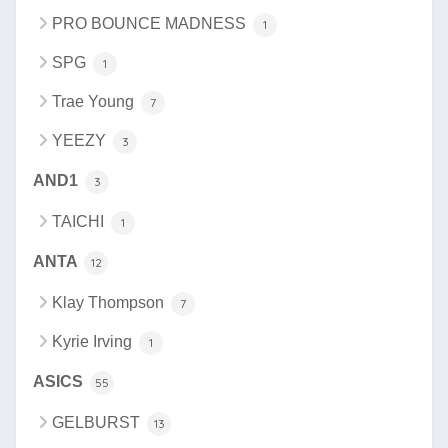
PRO BOUNCE MADNESS
1
SPG
1
Trae Young
7
YEEZY
3
AND1
3
TAICHI
1
ANTA
12
Klay Thompson
7
Kyrie Irving
1
ASICS
55
GELBURST
13