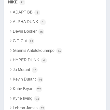
NIKE
711
ADAPT BB
3
ALPHA DUNK
1
Devin Booker
16
G.T. Cut
22
Giannis Antetokounmpo
33
HYPER DUNK
6
Ja Morant
33
Kevin Durant
46
Kobe Bryant
112
Kyrie Irving
92
Lebron James
82