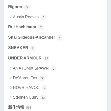
Rigorer
5
Austin Reaves
5
Rui Hachimura
2
Shai Gilgeous-Alexander
4
SNEAKER
18
UNDER ARMOUR
57
ANATOMIX SPAWN
2
De'Aaron Fox
3
HOVR HAVOC
2
Stephen Curry
33
新作情報
533