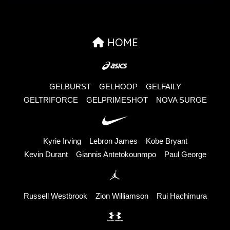
HOME
GELBURST
GELHOOP
GELFAILY
GELTRIFORCE
GELPRIMESHOT
NOVA SURGE
Kyrie Irving
Lebron James
Kobe Bryant
Kevin Durant
Giannis Antetokounmpo
Paul George
Russell Westbrook
Zion Williamson
Rui Hachimura