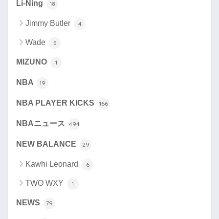
Li-Ning
18
Jimmy Butler
4
Wade
5
MIZUNO
1
NBA
19
NBA PLAYER KICKS
166
NBAニュース
494
NEW BALANCE
29
Kawhi Leonard
6
TWO WXY
1
NEWS
79