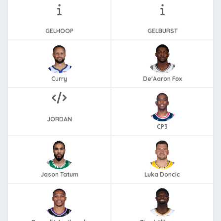
GELHOOP
GELBURST
Curry
De'Aaron Fox
JORDAN
CP3
Jason Tatum
Luka Doncic