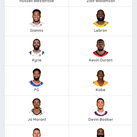
Russell Westbrook
Zion Williamson
Giannis
Lebron
Kyrie
Kevin Durant
PG
Kobe
Ja Morant
Devin Booker