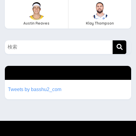
Austin Reaves
Klay Thompson
twitterもフォローしてね！！
Tweets by basshu2_com