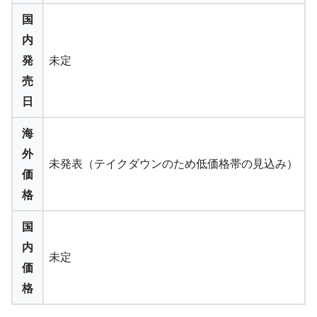
国
内
発
未定
売
日
海
外
未発表（テイクダウンのため低価格帯の見込み）
価
格
国
内
未定
価
格