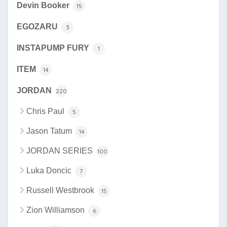
Devin Booker
15
EGOZARU
3
INSTAPUMP FURY
1
ITEM
14
JORDAN
220
Chris Paul
5
Jason Tatum
14
JORDAN SERIES
100
Luka Doncic
7
Russell Westbrook
15
Zion Williamson
6