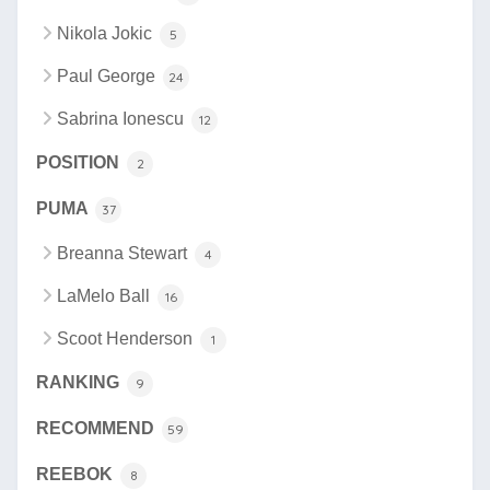
Nikola Jokic
5
Paul George
24
Sabrina Ionescu
12
POSITION
2
PUMA
37
Breanna Stewart
4
LaMelo Ball
16
Scoot Henderson
1
RANKING
9
RECOMMEND
59
REEBOK
8