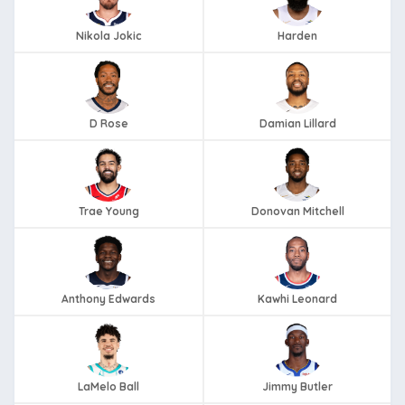
Nikola Jokic
Harden
D Rose
Damian Lillard
Trae Young
Donovan Mitchell
Anthony Edwards
Kawhi Leonard
LaMelo Ball
Jimmy Butler