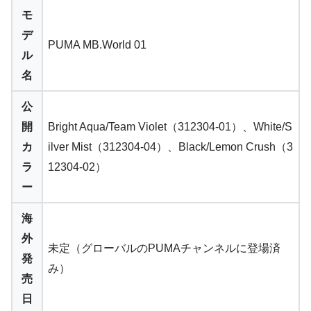
モ
デ
PUMA MB.World 01
ル
名
公
開
Bright Aqua/Team Violet（312304-01）、White/S
カ
ilver Mist（312304-04）、Black/Lemon Crush（3
ラ
12304-02）
ー
海
外
未定（グローバルのPUMAチャンネルに登場済
発
み）
売
日