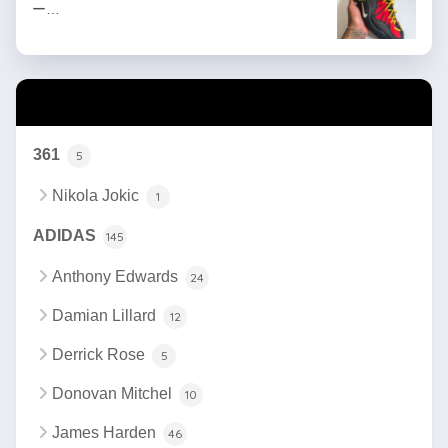
ー…
カテゴリー
361
5
Nikola Jokic
1
ADIDAS
145
Anthony Edwards
24
Damian Lillard
12
Derrick Rose
5
Donovan Mitchel
10
James Harden
46