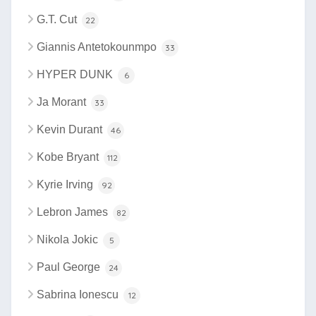
G.T. Cut
22
Giannis Antetokounmpo
33
HYPER DUNK
6
Ja Morant
33
Kevin Durant
46
Kobe Bryant
112
Kyrie Irving
92
Lebron James
82
Nikola Jokic
5
Paul George
24
Sabrina Ionescu
12