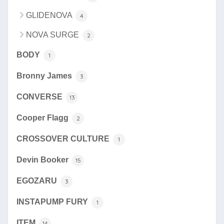
GLIDENOVA
4
NOVA SURGE
2
BODY
1
Bronny James
3
CONVERSE
13
Cooper Flagg
2
CROSSOVER CULTURE
1
Devin Booker
15
EGOZARU
3
INSTAPUMP FURY
1
ITEM
14