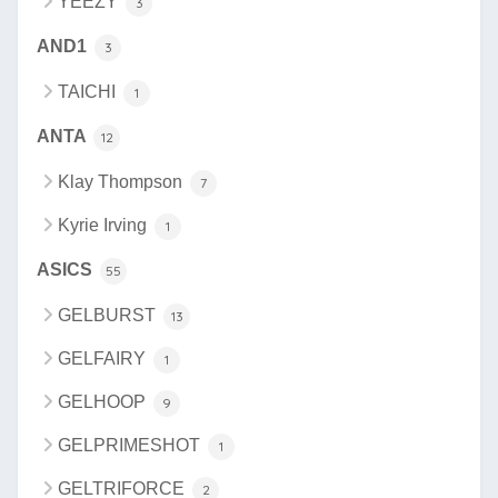
YEEZY
3
AND1
3
TAICHI
1
ANTA
12
Klay Thompson
7
Kyrie Irving
1
ASICS
55
GELBURST
13
GELFAIRY
1
GELHOOP
9
GELPRIMESHOT
1
GELTRIFORCE
2