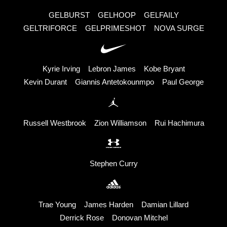
GELBURST
GELHOOP
GELFAILY
GELTRIFORCE
GELPRIMESHOT
NOVA SURGE
Kyrie Irving
Lebron James
Kobe Bryant
Kevin Durant
Giannis Antetokounmpo
Paul George
Russell Westbrook
Zion Williamson
Rui Hachimura
Stephen Curry
Trae Young
James Harden
Damian Lillard
Derrick Rose
Donovan Mitchel