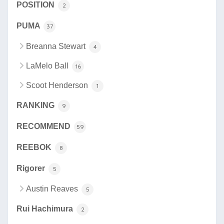
POSITION
2
PUMA
37
Breanna Stewart
4
LaMelo Ball
16
Scoot Henderson
1
RANKING
9
RECOMMEND
59
REEBOK
8
Rigorer
5
Austin Reaves
5
Rui Hachimura
2