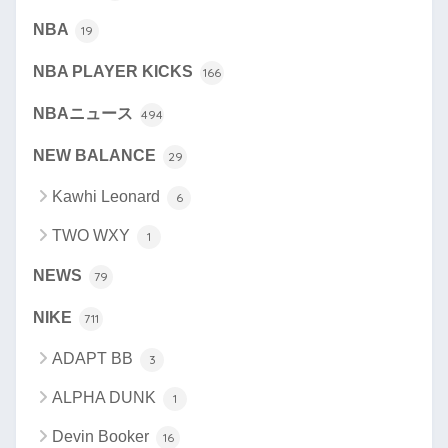
NBA
19
NBA PLAYER KICKS
166
NBAニュース
494
NEW BALANCE
29
Kawhi Leonard
6
TWO WXY
1
NEWS
79
NIKE
711
ADAPT BB
3
ALPHA DUNK
1
Devin Booker
16