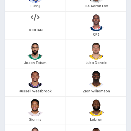
Curry
De'Aaron Fox
JORDAN
CP3
Jason Tatum
Luka Doncic
Russell Westbrook
Zion Williamson
Giannis
Lebron