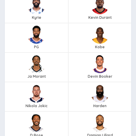
Kyrie
Kevin Durant
PG
Kobe
Ja Morant
Devin Booker
Nikola Jokic
Harden
D Rose
Damian Lillard