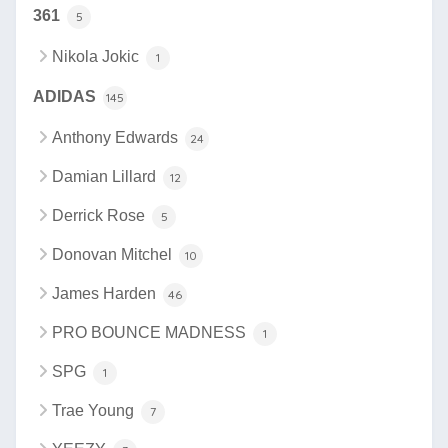
361
5
Nikola Jokic
1
ADIDAS
145
Anthony Edwards
24
Damian Lillard
12
Derrick Rose
5
Donovan Mitchel
10
James Harden
46
PRO BOUNCE MADNESS
1
SPG
1
Trae Young
7