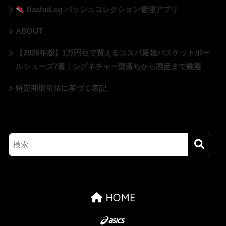
BashuLog バッシュコレクション管理アプリ
ABOUT
【2026年版】1万円台で買えるコスパ最強バスケットボー
ルシューズ7選｜シグネチャー型落ちから国産まで厳選
特定商取引法に基づく表記
HOME