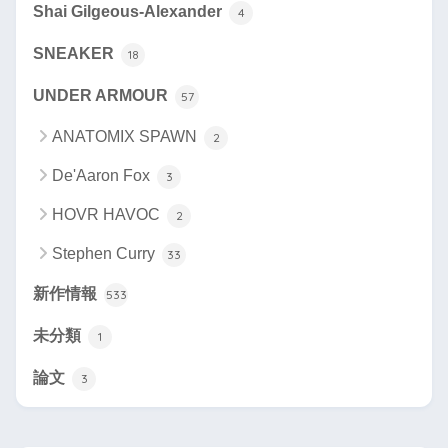
Shai Gilgeous-Alexander
4
SNEAKER
18
UNDER ARMOUR
57
ANATOMIX SPAWN
2
De'Aaron Fox
3
HOVR HAVOC
2
Stephen Curry
33
新作情報
533
未分類
1
論文
3