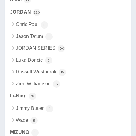
JORDAN
220
Chris Paul
5
Jason Tatum
14
JORDAN SERIES
100
Luka Doncic
7
Russell Westbrook
15
Zion Williamson
6
Li-Ning
18
Jimmy Butler
4
Wade
5
MIZUNO
1