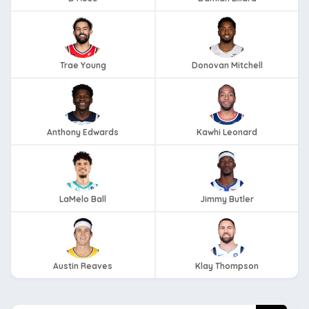
Trae Young
Donovan Mitchell
Anthony Edwards
Kawhi Leonard
LaMelo Ball
Jimmy Butler
Austin Reaves
Klay Thompson