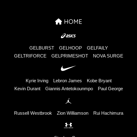
HOME
GELBURST
GELHOOP
GELFAILY
GELTRIFORCE
GELPRIMESHOT
NOVA SURGE
Kyrie Irving
Lebron James
Kobe Bryant
Kevin Durant
Giannis Antetokounmpo
Paul George
Russell Westbrook
Zion Williamson
Rui Hachimura