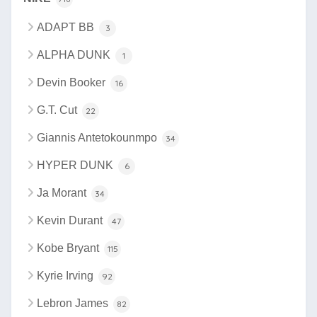
ADAPT BB
3
ALPHA DUNK
1
Devin Booker
16
G.T. Cut
22
Giannis Antetokounmpo
34
HYPER DUNK
6
Ja Morant
34
Kevin Durant
47
Kobe Bryant
115
Kyrie Irving
92
Lebron James
82