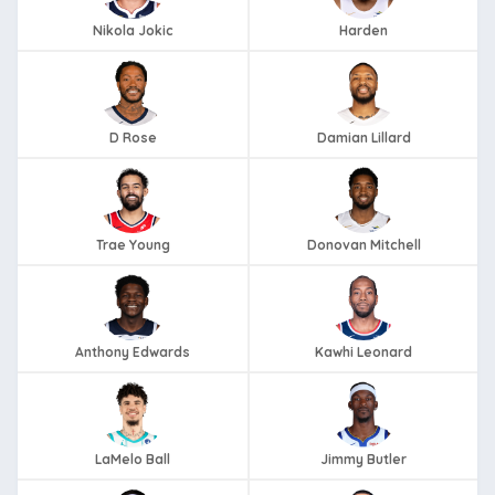
Nikola Jokic
Harden
D Rose
Damian Lillard
Trae Young
Donovan Mitchell
Anthony Edwards
Kawhi Leonard
LaMelo Ball
Jimmy Butler