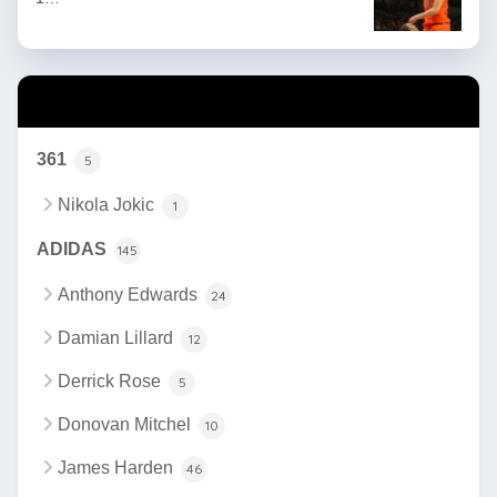
カテゴリー
361
5
Nikola Jokic
1
ADIDAS
145
Anthony Edwards
24
Damian Lillard
12
Derrick Rose
5
Donovan Mitchel
10
James Harden
46