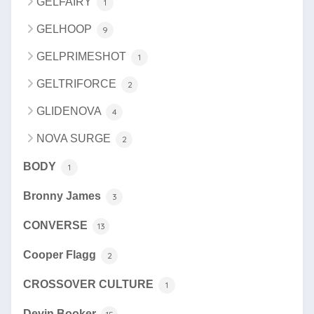
GELFAIRY
1
GELHOOP
9
GELPRIMESHOT
1
GELTRIFORCE
2
GLIDENOVA
4
NOVA SURGE
2
BODY
1
Bronny James
3
CONVERSE
13
Cooper Flagg
2
CROSSOVER CULTURE
1
Devin Booker