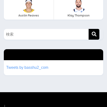
Austin Reaves
Klay Thompson
twitterもフォローしてね！！
Tweets by basshu2_com