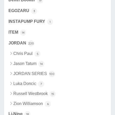
15
EGOZARU
3
INSTAPUMP FURY
1
ITEM
14
JORDAN
220
Chris Paul
5
Jason Tatum
14
JORDAN SERIES
100
Luka Doncic
7
Russell Westbrook
15
Zion Williamson
6
Li-Ning
18