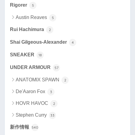
Rigorer
5
Austin Reaves
5
Rui Hachimura
2
Shai Gilgeous-Alexander
4
SNEAKER
18
UNDER ARMOUR
57
ANATOMIX SPAWN
2
De'Aaron Fox
3
HOVR HAVOC
2
Stephen Curry
33
新作情報
540