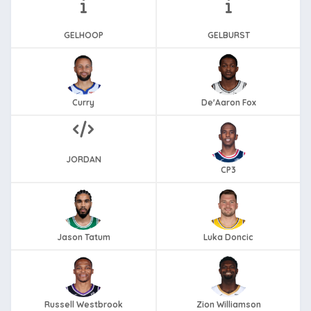
GELHOOP
GELBURST
Curry
De'Aaron Fox
JORDAN
CP3
Jason Tatum
Luka Doncic
Russell Westbrook
Zion Williamson