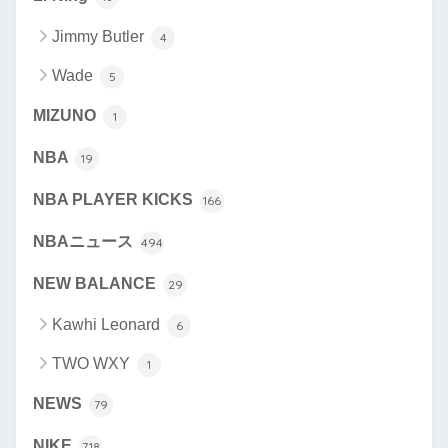
Jimmy Butler
4
Wade
5
MIZUNO
1
NBA
19
NBA PLAYER KICKS
166
NBAニュース
494
NEW BALANCE
29
Kawhi Leonard
6
TWO WXY
1
NEWS
79
NIKE
718