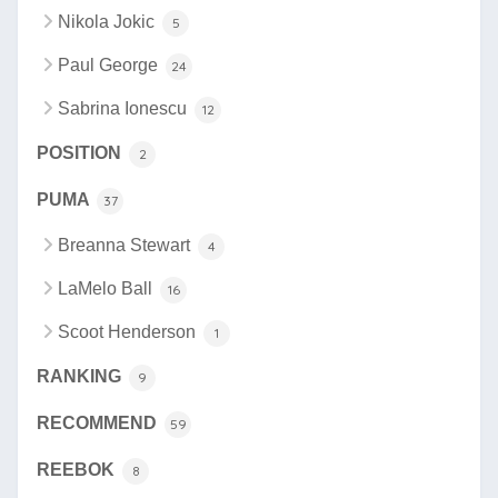
Nikola Jokic
5
Paul George
24
Sabrina Ionescu
12
POSITION
2
PUMA
37
Breanna Stewart
4
LaMelo Ball
16
Scoot Henderson
1
RANKING
9
RECOMMEND
59
REEBOK
8