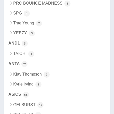
PRO BOUNCE MADNESS
1
SPG
1
Trae Young
7
YEEZY
3
AND1
3
TAICHI
1
ANTA
12
Klay Thompson
7
Kyrie Irving
1
ASICS
55
GELBURST
13