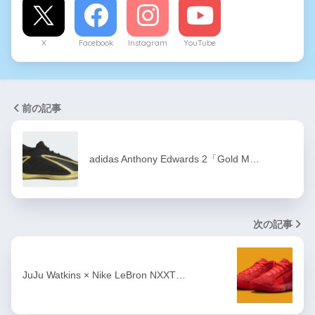
X
Facebook
Instagram
YouTube
前の記事
adidas Anthony Edwards 2「Gold M…
次の記事
JuJu Watkins × Nike LeBron NXXT…