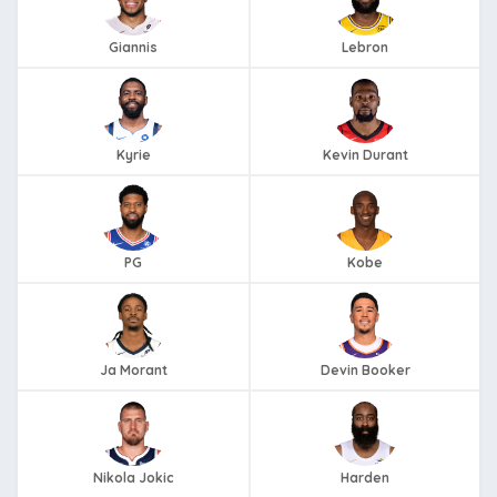
Giannis
Lebron
Kyrie
Kevin Durant
PG
Kobe
Ja Morant
Devin Booker
Nikola Jokic
Harden