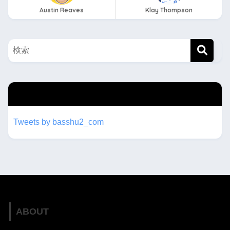
Austin Reaves
Klay Thompson
twitterもフォローしてね！！
Tweets by basshu2_com
ABOUT