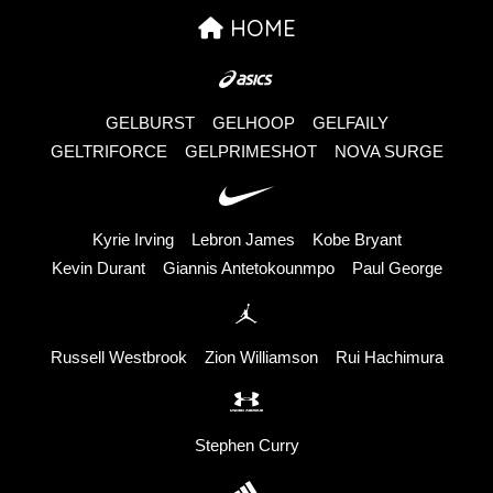
HOME
GELBURST
GELHOOP
GELFAILY
GELTRIFORCE
GELPRIMESHOT
NOVA SURGE
Kyrie Irving
Lebron James
Kobe Bryant
Kevin Durant
Giannis Antetokounmpo
Paul George
Russell Westbrook
Zion Williamson
Rui Hachimura
Stephen Curry