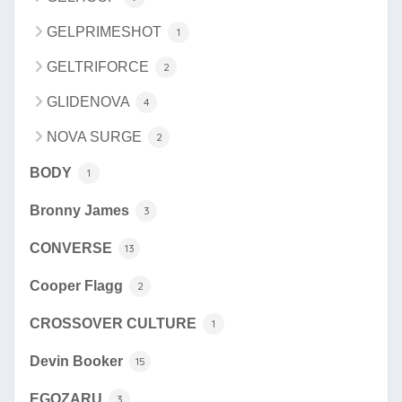
GELPRIMESHOT
1
GELTRIFORCE
2
GLIDENOVA
4
NOVA SURGE
2
BODY
1
Bronny James
3
CONVERSE
13
Cooper Flagg
2
CROSSOVER CULTURE
1
Devin Booker
15
EGOZARU
3