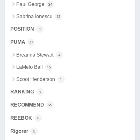
Paul George
24
Sabrina Ionescu
12
POSITION
2
PUMA
37
Breanna Stewart
4
LaMelo Ball
16
Scoot Henderson
1
RANKING
9
RECOMMEND
59
REEBOK
8
Rigorer
5