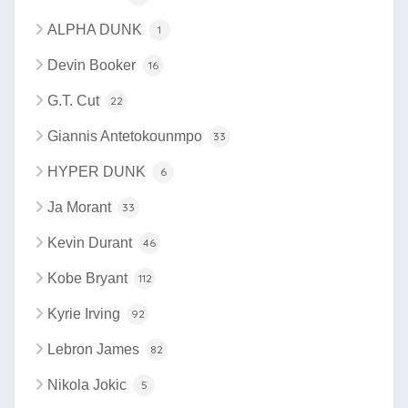
ALPHA DUNK
1
Devin Booker
16
G.T. Cut
22
Giannis Antetokounmpo
33
HYPER DUNK
6
Ja Morant
33
Kevin Durant
46
Kobe Bryant
112
Kyrie Irving
92
Lebron James
82
Nikola Jokic
5