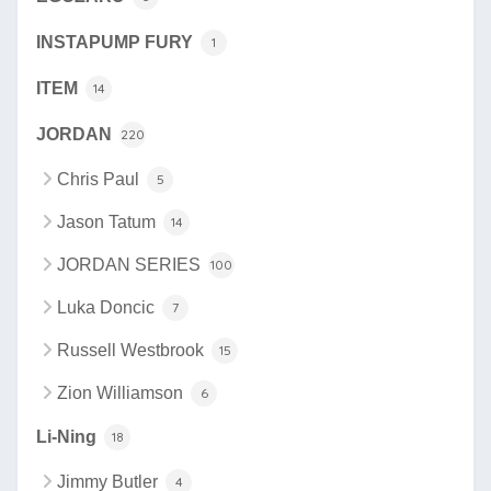
INSTAPUMP FURY
1
ITEM
14
JORDAN
220
Chris Paul
5
Jason Tatum
14
JORDAN SERIES
100
Luka Doncic
7
Russell Westbrook
15
Zion Williamson
6
Li-Ning
18
Jimmy Butler
4