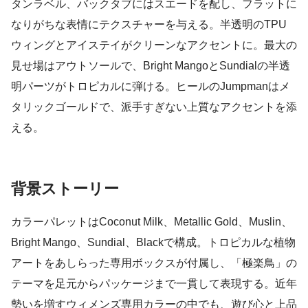
タンラベル、バックタブにはスエードを配し、フラットに
なりがちな表情にテクスチャーを与える。半透明のTPU
ウィングとアイステイがクリーンなアクセントに。最大の
見せ場はアウトソールで、Bright MangoとSundialの半透
明パーツがトロピカルに弾ける。ヒールのJumpmanはメ
タリックゴールドで、派手すぎない上質なアクセントを添
える。
背景ストーリー
カラーパレットはCoconut Milk、Metallic Gold、Muslin、
Bright Mango、Sundial、Blackで構成。トロピカルな植物
アートをあしらった専用ボックスが付属し、「極楽鳥」の
テーマを足元からパッケージまで一貫して表現する。近年
勢いを増すウィメンズ専用カラーの中でも、遊び心と上品