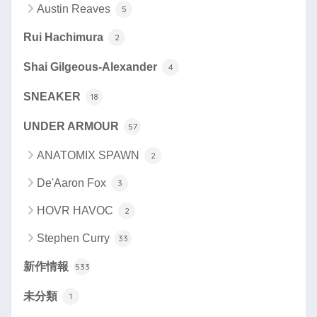
Austin Reaves
5
Rui Hachimura
2
Shai Gilgeous-Alexander
4
SNEAKER
18
UNDER ARMOUR
57
ANATOMIX SPAWN
2
De'Aaron Fox
3
HOVR HAVOC
2
Stephen Curry
33
新作情報
533
未分類
1