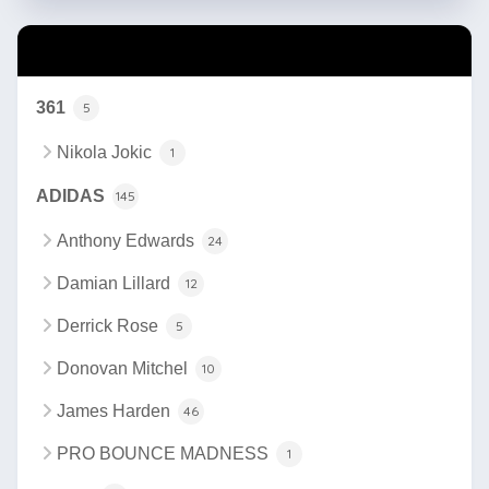
カテゴリー
361
5
Nikola Jokic
1
ADIDAS
145
Anthony Edwards
24
Damian Lillard
12
Derrick Rose
5
Donovan Mitchel
10
James Harden
46
PRO BOUNCE MADNESS
1