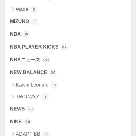
Wade
5
MIZUNO
1
NBA
19
NBA PLAYER KICKS
166
NBAニュース
494
NEW BALANCE
29
Kawhi Leonard
6
TWO WXY
1
NEWS
79
NIKE
711
ADAPT BB
3