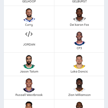
GELHOOP
GELBURST
Curry
De'Aaron Fox
JORDAN
CP3
Jason Tatum
Luka Doncic
Russell Westbrook
Zion Williamson