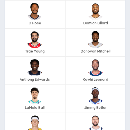
D Rose
Damian Lillard
Trae Young
Donovan Mitchell
Anthony Edwards
Kawhi Leonard
LaMelo Ball
Jimmy Butler