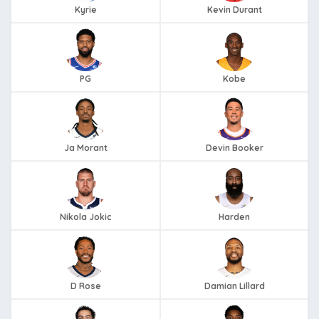
Kyrie
Kevin Durant
PG
Kobe
Ja Morant
Devin Booker
Nikola Jokic
Harden
D Rose
Damian Lillard