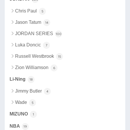
Chris Paul
5
Jason Tatum
14
JORDAN SERIES
100
Luka Doncic
7
Russell Westbrook
15
Zion Williamson
6
Li-Ning
18
Jimmy Butler
4
Wade
5
MIZUNO
1
NBA
19