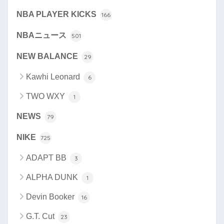
NBA PLAYER KICKS
166
NBAニュース
501
NEW BALANCE
29
Kawhi Leonard
6
TWO WXY
1
NEWS
79
NIKE
725
ADAPT BB
3
ALPHA DUNK
1
Devin Booker
16
G.T. Cut
23