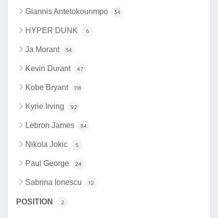
Giannis Antetokounmpo
34
HYPER DUNK
6
Ja Morant
34
Kevin Durant
47
Kobe Bryant
118
Kyrie Irving
92
Lebron James
84
Nikola Jokic
5
Paul George
24
Sabrina Ionescu
12
POSITION
2