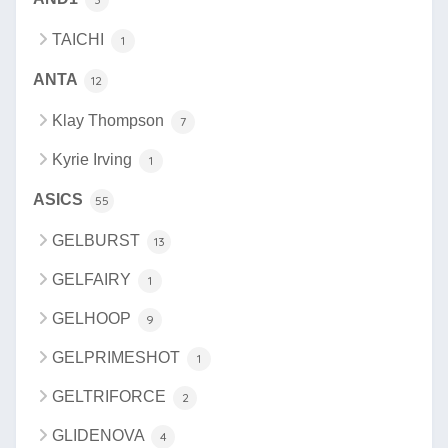
TAICHI
1
ANTA
12
Klay Thompson
7
Kyrie Irving
1
ASICS
55
GELBURST
13
GELFAIRY
1
GELHOOP
9
GELPRIMESHOT
1
GELTRIFORCE
2
GLIDENOVA
4