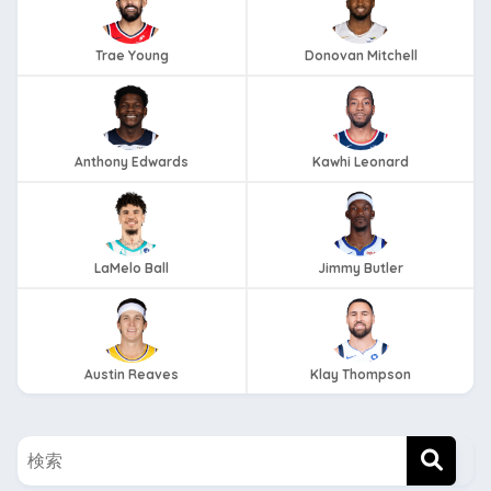
Trae Young
Donovan Mitchell
Anthony Edwards
Kawhi Leonard
LaMelo Ball
Jimmy Butler
Austin Reaves
Klay Thompson