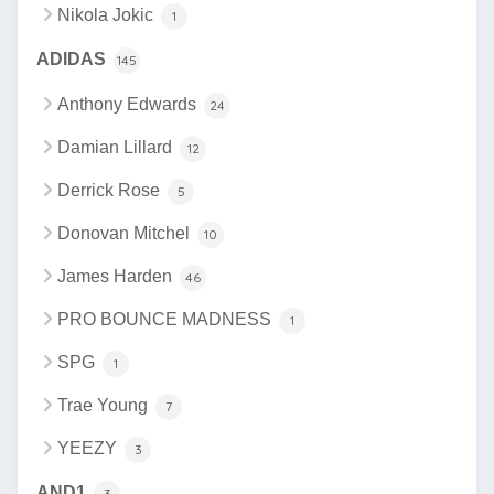
Nikola Jokic
1
ADIDAS
145
Anthony Edwards
24
Damian Lillard
12
Derrick Rose
5
Donovan Mitchel
10
James Harden
46
PRO BOUNCE MADNESS
1
SPG
1
Trae Young
7
YEEZY
3
AND1
3