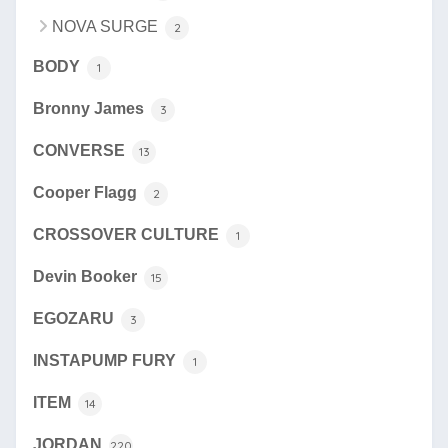
NOVA SURGE
2
BODY
1
Bronny James
3
CONVERSE
13
Cooper Flagg
2
CROSSOVER CULTURE
1
Devin Booker
15
EGOZARU
3
INSTAPUMP FURY
1
ITEM
14
JORDAN
220