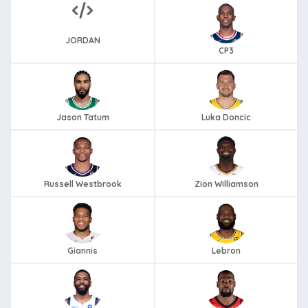
JORDAN
CP3
Jason Tatum
Luka Doncic
Russell Westbrook
Zion Williamson
Giannis
Lebron