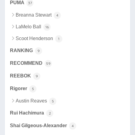
PUMA
37
Breanna Stewart
4
LaMelo Ball
16
Scoot Henderson
1
RANKING
9
RECOMMEND
59
REEBOK
9
Rigorer
5
Austin Reaves
5
Rui Hachimura
2
Shai Gilgeous-Alexander
4