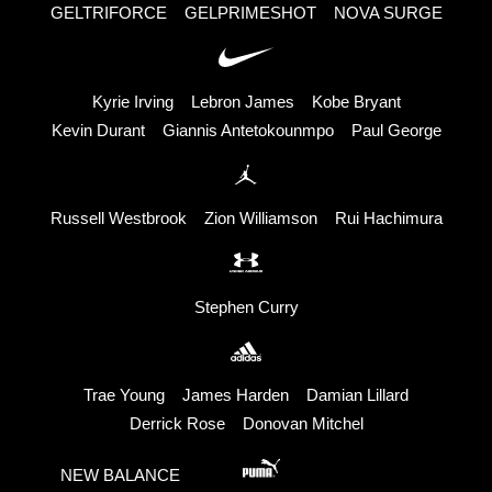
GELTRIFORCE
GELPRIMESHOT
NOVA SURGE
Kyrie Irving
Lebron James
Kobe Bryant
Kevin Durant
Giannis Antetokounmpo
Paul George
Russell Westbrook
Zion Williamson
Rui Hachimura
Stephen Curry
Trae Young
James Harden
Damian Lillard
Derrick Rose
Donovan Mitchel
NEW BALANCE