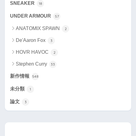
SNEAKER
18
UNDER ARMOUR
57
ANATOMIX SPAWN
2
De'Aaron Fox
3
HOVR HAVOC
2
Stephen Curry
33
新作情報
548
未分類
1
論文
3