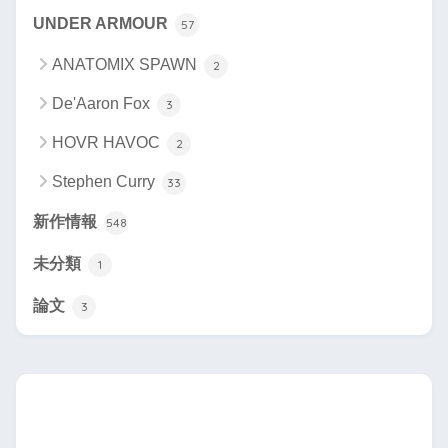
UNDER ARMOUR
57
ANATOMIX SPAWN
2
De'Aaron Fox
3
HOVR HAVOC
2
Stephen Curry
33
新作情報
548
未分類
1
論文
3