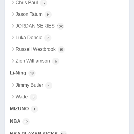
Chris Paul
5
Jason Tatum
14
JORDAN SERIES
100
Luka Doncic
7
Russell Westbrook
15
Zion Williamson
6
Li-Ning
18
Jimmy Butler
4
Wade
5
MIZUNO
1
NBA
19
NBA PLAYER KICKS