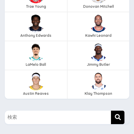
Trae Young
Donovan Mitchell
Anthony Edwards
Kawhi Leonard
LaMelo Ball
Jimmy Butler
Austin Reaves
Klay Thompson