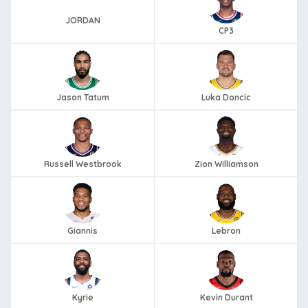
JORDAN
CP3
Jason Tatum
Luka Doncic
Russell Westbrook
Zion Williamson
Giannis
Lebron
Kyrie
Kevin Durant