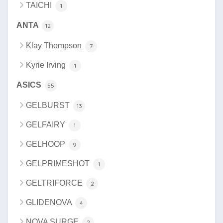
TAICHI
1
ANTA
12
Klay Thompson
7
Kyrie Irving
1
ASICS
55
GELBURST
13
GELFAIRY
1
GELHOOP
9
GELPRIMESHOT
1
GELTRIFORCE
2
GLIDENOVA
4
NOVA SURGE
2