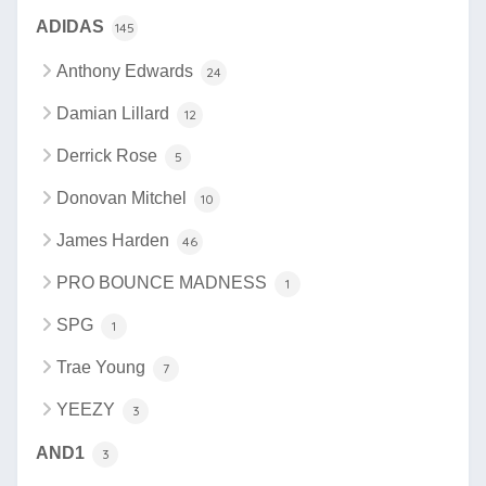
ADIDAS
145
Anthony Edwards
24
Damian Lillard
12
Derrick Rose
5
Donovan Mitchel
10
James Harden
46
PRO BOUNCE MADNESS
1
SPG
1
Trae Young
7
YEEZY
3
AND1
3