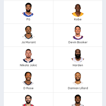
PG
Kobe
Ja Morant
Devin Booker
Nikola Jokic
Harden
D Rose
Damian Lillard