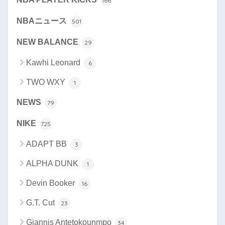
166
NBAニュース
501
NEW BALANCE
29
Kawhi Leonard
6
TWO WXY
1
NEWS
79
NIKE
725
ADAPT BB
3
ALPHA DUNK
1
Devin Booker
16
G.T. Cut
23
Giannis Antetokounmpo
34