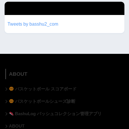
twitterもフォローしてね！！
Tweets by basshu2_com
ABOUT
バスケットボール スコアボード
バスケットボールシューズ診断
BashuLog バッシュコレクション管理アプリ
ABOUT