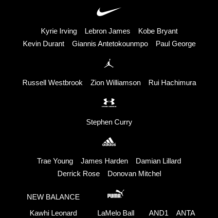
Kyrie Irving
Lebron James
Kobe Bryant
Kevin Durant
Giannis Antetokounmpo
Paul George
Russell Westbrook
Zion Williamson
Rui Hachimura
Stephen Curry
Trae Young
James Harden
Damian Lillard
Derrick Rose
Donovan Mitchel
NEW BALANCE
Kawhi Leonard
LaMelo Ball
AND1
ANTA