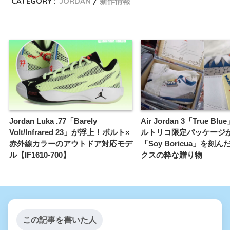
CATEGORY :
JORDAN
新作情報
Jordan Luka .77「Barely
Air Jordan 3「True B
Volt/Infrared 23」が浮上！ボルト×
ルトリコ限定パッケージ
赤外線カラーのアウトドア対応モデ
「Soy Boricua」を刻
ル【IF1610-700】
クスの粋な贈り物
この記事を書いた人