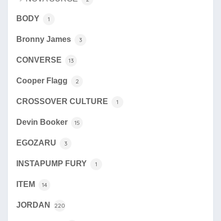
BODY
1
Bronny James
3
CONVERSE
13
Cooper Flagg
2
CROSSOVER CULTURE
1
Devin Booker
15
EGOZARU
3
INSTAPUMP FURY
1
ITEM
14
JORDAN
220