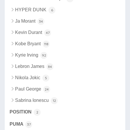
HYPER DUNK
6
Ja Morant
34
Kevin Durant
47
Kobe Bryant
118
Kyrie Irving
92
Lebron James
84
Nikola Jokic
5
Paul George
24
Sabrina Ionescu
12
POSITION
2
PUMA
37