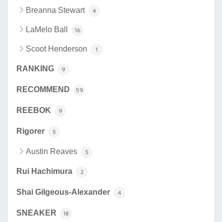
Breanna Stewart
4
LaMelo Ball
16
Scoot Henderson
1
RANKING
9
RECOMMEND
59
REEBOK
9
Rigorer
5
Austin Reaves
5
Rui Hachimura
2
Shai Gilgeous-Alexander
4
SNEAKER
18