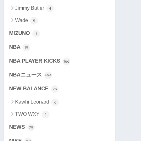
Jimmy Butler
4
Wade
5
MIZUNO
1
NBA
19
NBA PLAYER KICKS
166
NBAニュース
494
NEW BALANCE
29
Kawhi Leonard
6
TWO WXY
1
NEWS
79
NIKE