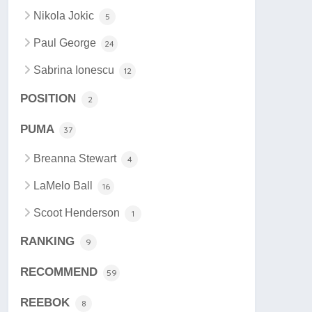
Nikola Jokic
5
Paul George
24
Sabrina Ionescu
12
POSITION
2
PUMA
37
Breanna Stewart
4
LaMelo Ball
16
Scoot Henderson
1
RANKING
9
RECOMMEND
59
REEBOK
8