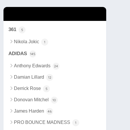
カテゴリー
361
5
Nikola Jokic
1
ADIDAS
145
Anthony Edwards
24
Damian Lillard
12
Derrick Rose
5
Donovan Mitchel
10
James Harden
46
PRO BOUNCE MADNESS
1