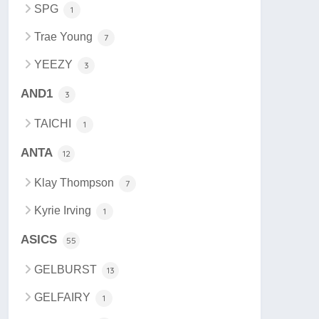
SPG
1
Trae Young
7
YEEZY
3
AND1
3
TAICHI
1
ANTA
12
Klay Thompson
7
Kyrie Irving
1
ASICS
55
GELBURST
13
GELFAIRY
1