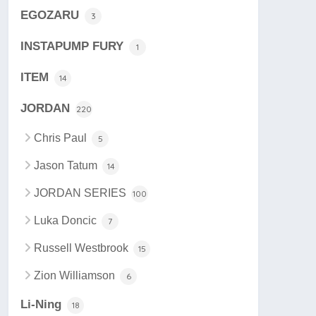
EGOZARU
3
INSTAPUMP FURY
1
ITEM
14
JORDAN
220
Chris Paul
5
Jason Tatum
14
JORDAN SERIES
100
Luka Doncic
7
Russell Westbrook
15
Zion Williamson
6
Li-Ning
18