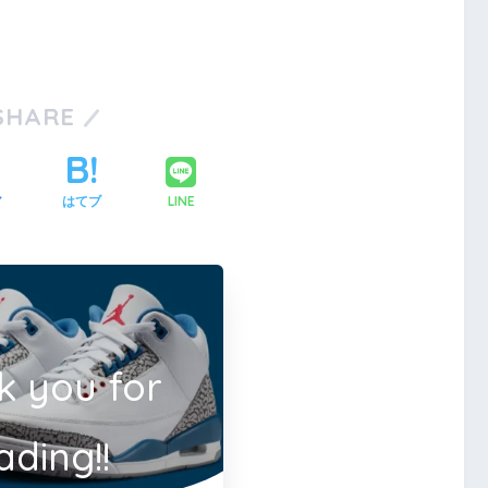
SHARE
LINE
ア
はてブ
k you for
ading!!