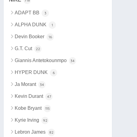
718
ADAPT BB
3
ALPHA DUNK
1
Devin Booker
16
G.T. Cut
22
Giannis Antetokounmpo
34
HYPER DUNK
6
Ja Morant
34
Kevin Durant
47
Kobe Bryant
115
Kyrie Irving
92
Lebron James
82