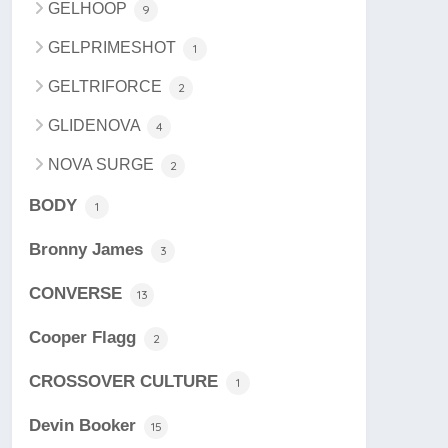
GELHOOP
9
GELPRIMESHOT
1
GELTRIFORCE
2
GLIDENOVA
4
NOVA SURGE
2
BODY
1
Bronny James
3
CONVERSE
13
Cooper Flagg
2
CROSSOVER CULTURE
1
Devin Booker
15