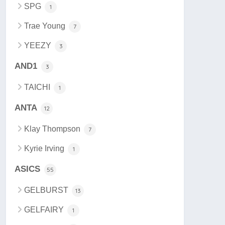
SPG
1
Trae Young
7
YEEZY
3
AND1
3
TAICHI
1
ANTA
12
Klay Thompson
7
Kyrie Irving
1
ASICS
55
GELBURST
13
GELFAIRY
1