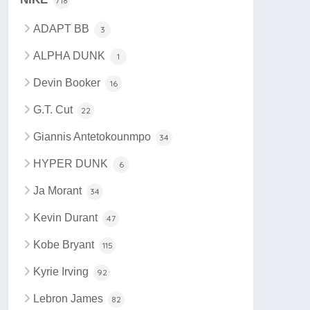
718
ADAPT BB
3
ALPHA DUNK
1
Devin Booker
16
G.T. Cut
22
Giannis Antetokounmpo
34
HYPER DUNK
6
Ja Morant
34
Kevin Durant
47
Kobe Bryant
115
Kyrie Irving
92
Lebron James
82