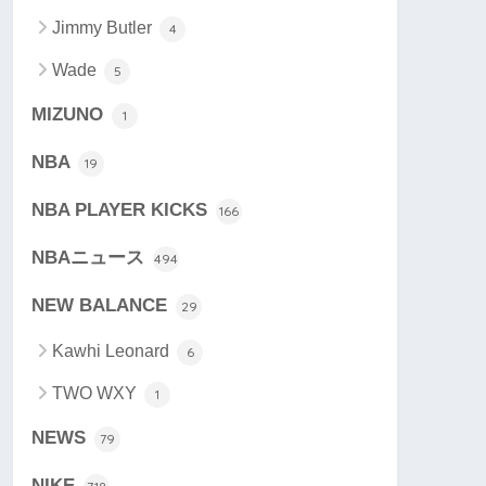
Jimmy Butler
4
Wade
5
MIZUNO
1
NBA
19
NBA PLAYER KICKS
166
NBAニュース
494
NEW BALANCE
29
Kawhi Leonard
6
TWO WXY
1
NEWS
79
NIKE