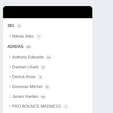
カテゴリー
361
5
Nikola Jokic
1
ADIDAS
145
Anthony Edwards
24
Damian Lillard
12
Derrick Rose
5
Donovan Mitchel
10
James Harden
46
PRO BOUNCE MADNESS
1