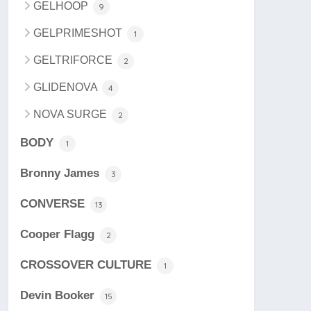
GELHOOP
9
GELPRIMESHOT
1
GELTRIFORCE
2
GLIDENOVA
4
NOVA SURGE
2
BODY
1
Bronny James
3
CONVERSE
13
Cooper Flagg
2
CROSSOVER CULTURE
1
Devin Booker
15