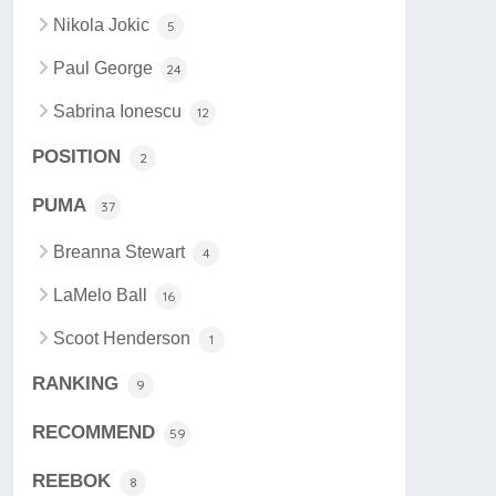
Nikola Jokic
5
Paul George
24
Sabrina Ionescu
12
POSITION
2
PUMA
37
Breanna Stewart
4
LaMelo Ball
16
Scoot Henderson
1
RANKING
9
RECOMMEND
59
REEBOK
8