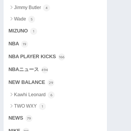
Jimmy Butler
4
Wade
5
MIZUNO
1
NBA
19
NBA PLAYER KICKS
166
NBAニュース
494
NEW BALANCE
29
Kawhi Leonard
6
TWO WXY
1
NEWS
79
NIKE