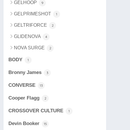
GELHOOP
9
GELPRIMESHOT
1
GELTRIFORCE
2
GLIDENOVA
4
NOVA SURGE
2
BODY
1
Bronny James
3
CONVERSE
13
Cooper Flagg
2
CROSSOVER CULTURE
1
Devin Booker
15