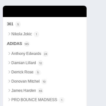
カテゴリー
361
5
Nikola Jokic
1
ADIDAS
145
Anthony Edwards
24
Damian Lillard
12
Derrick Rose
5
Donovan Mitchel
10
James Harden
46
PRO BOUNCE MADNESS
1