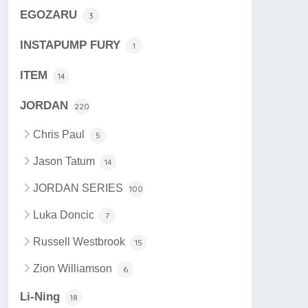
EGOZARU
3
INSTAPUMP FURY
1
ITEM
14
JORDAN
220
Chris Paul
5
Jason Tatum
14
JORDAN SERIES
100
Luka Doncic
7
Russell Westbrook
15
Zion Williamson
6
Li-Ning
18