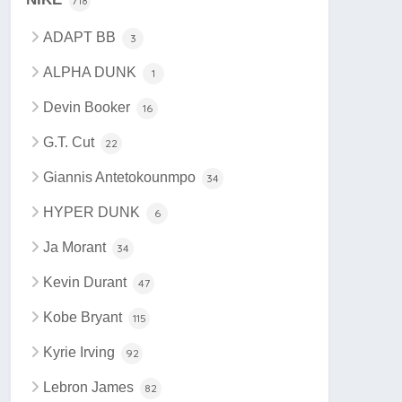
718
ADAPT BB
3
ALPHA DUNK
1
Devin Booker
16
G.T. Cut
22
Giannis Antetokounmpo
34
HYPER DUNK
6
Ja Morant
34
Kevin Durant
47
Kobe Bryant
115
Kyrie Irving
92
Lebron James
82