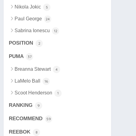
Nikola Jokic
5
Paul George
24
Sabrina Ionescu
12
POSITION
2
PUMA
37
Breanna Stewart
4
LaMelo Ball
16
Scoot Henderson
1
RANKING
9
RECOMMEND
59
REEBOK
8