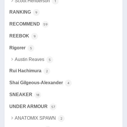
Scoot Henderson
1
RANKING
9
RECOMMEND
59
REEBOK
9
Rigorer
5
Austin Reaves
5
Rui Hachimura
2
Shai Gilgeous-Alexander
4
SNEAKER
18
UNDER ARMOUR
57
ANATOMIX SPAWN
2