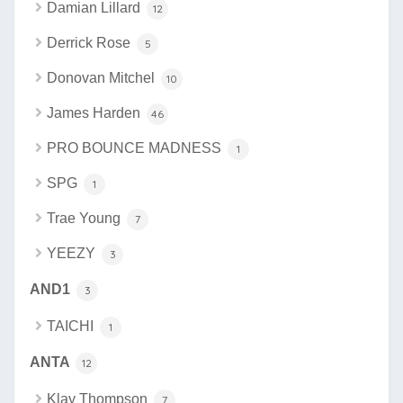
Damian Lillard
12
Derrick Rose
5
Donovan Mitchel
10
James Harden
46
PRO BOUNCE MADNESS
1
SPG
1
Trae Young
7
YEEZY
3
AND1
3
TAICHI
1
ANTA
12
Klay Thompson
7