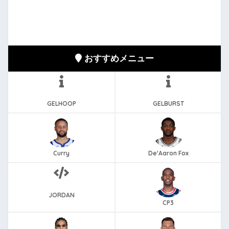
おすすめメニュー
GELHOOP
GELBURST
Curry
De'Aaron Fox
JORDAN
CP3