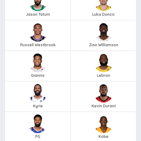
Jason Tatum
Luka Doncic
Russell Westbrook
Zion Williamson
Giannis
Lebron
Kyrie
Kevin Durant
PG
Kobe