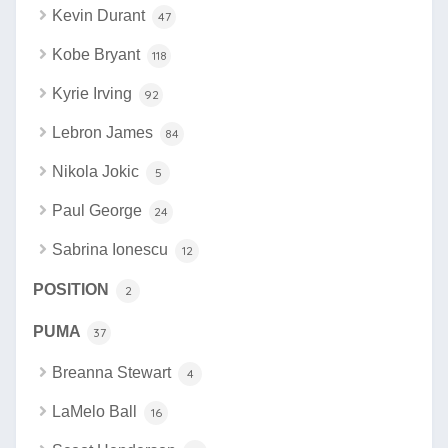
Kevin Durant
47
Kobe Bryant
118
Kyrie Irving
92
Lebron James
84
Nikola Jokic
5
Paul George
24
Sabrina Ionescu
12
POSITION
2
PUMA
37
Breanna Stewart
4
LaMelo Ball
16