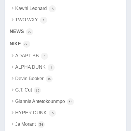
Kawhi Leonard
6
TWO WXY
1
NEWS
79
NIKE
725
ADAPT BB
3
ALPHA DUNK
1
Devin Booker
16
G.T. Cut
23
Giannis Antetokounmpo
34
HYPER DUNK
6
Ja Morant
34