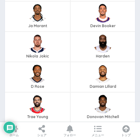
Ja Morant
Devin Booker
Nikola Jokic
Harden
D Rose
Damian Lillard
Trae Young
Donovan Mitchell
ホーム
シェア
フォロー
メニュー
トップ