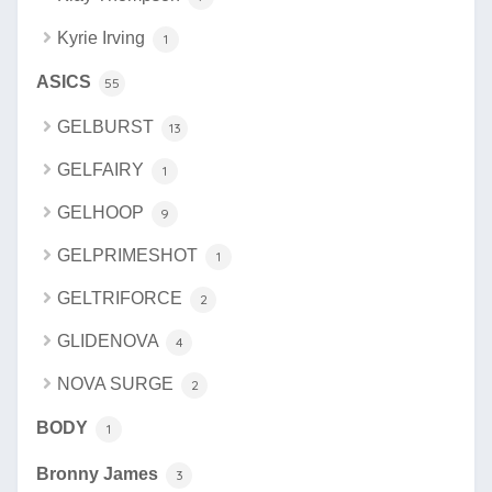
Kyrie Irving
1
ASICS
55
GELBURST
13
GELFAIRY
1
GELHOOP
9
GELPRIMESHOT
1
GELTRIFORCE
2
GLIDENOVA
4
NOVA SURGE
2
BODY
1
Bronny James
3