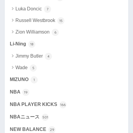
Luka Doncic
7
Russell Westbrook
15
Zion Williamson
6
Li-Ning
18
Jimmy Butler
4
Wade
5
MIZUNO
1
NBA
19
NBA PLAYER KICKS
166
NBAニュース
501
NEW BALANCE
29