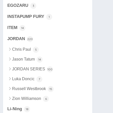
EGOZARU
3
INSTAPUMP FURY
1
ITEM
14
JORDAN
220
Chris Paul
5
Jason Tatum
14
JORDAN SERIES
100
Luka Doncic
7
Russell Westbrook
15
Zion Williamson
6
Li-Ning
18