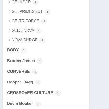
GELHOOP
9
GELPRIMESHOT
1
GELTRIFORCE
2
GLIDENOVA
4
NOVA SURGE
2
BODY
1
Bronny James
3
CONVERSE
13
Cooper Flagg
2
CROSSOVER CULTURE
1
Devin Booker
15