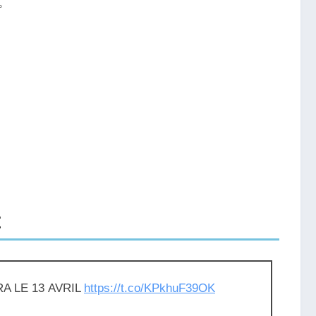
。
t
RA LE 13 AVRIL
https://t.co/KPkhuF39OK