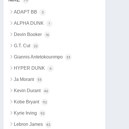
711
ADAPT BB
3
ALPHA DUNK
1
Devin Booker
16
G.T. Cut
22
Giannis Antetokounmpo
33
HYPER DUNK
6
Ja Morant
33
Kevin Durant
46
Kobe Bryant
112
Kyrie Irving
92
Lebron James
82