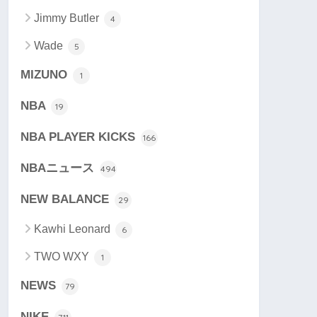
Jimmy Butler
4
Wade
5
MIZUNO
1
NBA
19
NBA PLAYER KICKS
166
NBAニュース
494
NEW BALANCE
29
Kawhi Leonard
6
TWO WXY
1
NEWS
79
NIKE