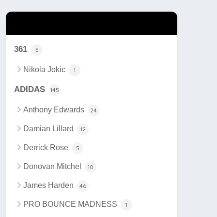
カテゴリー
361
5
Nikola Jokic
1
ADIDAS
145
Anthony Edwards
24
Damian Lillard
12
Derrick Rose
5
Donovan Mitchel
10
James Harden
46
PRO BOUNCE MADNESS
1