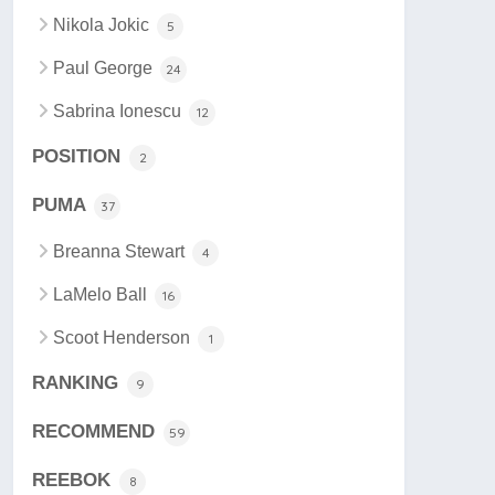
Nikola Jokic
5
Paul George
24
Sabrina Ionescu
12
POSITION
2
PUMA
37
Breanna Stewart
4
LaMelo Ball
16
Scoot Henderson
1
RANKING
9
RECOMMEND
59
REEBOK
8