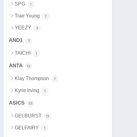
SPG
1
Trae Young
7
YEEZY
3
AND1
3
TAICHI
1
ANTA
12
Klay Thompson
7
Kyrie Irving
1
ASICS
55
GELBURST
13
GELFAIRY
1