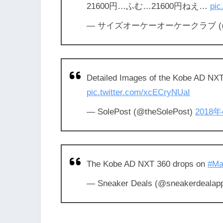
21600円…ふむ…21600円ねえ…
pic
— サイズオーケーオーケークラブ (@
Detailed Images of the Kobe AD NX
pic.twitter.com/xcECryNUaI
— SolePost (@theSolePost)
2018
The Kobe AD NXT 360 drops on
#Ma
— Sneaker Deals (@sneakerdealap