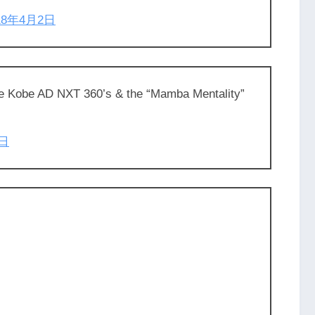
18年4月2日
 the Kobe AD NXT 360’s & the “Mamba Mentality”
7日