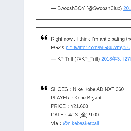
— SwooshBOY (@SwooshClub)
20
Right now.. I think I’m anticipating
PG2’s
pic.twitter.com/MG8uWmy5i0
— KP Trill (@KP_Trill)
2018年3月2
SHOES：Nike Kobe AD NXT 360
PLAYER：Kobe Bryant
PRICE：¥21,600
DATE：4/13 (金) 9:00
Via：
@nikebasketball