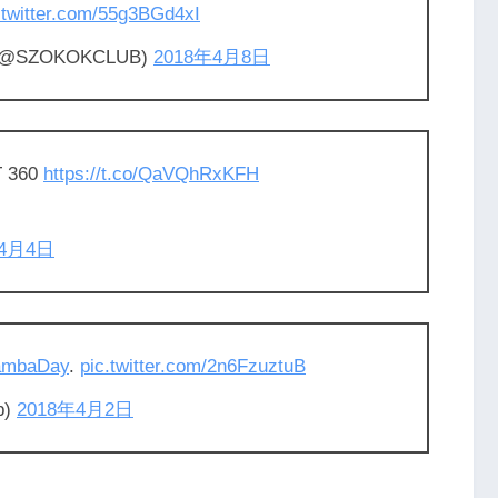
.twitter.com/55g3BGd4xI
SZOKOKCLUB)
2018年4月8日
T 360
https://t.co/QaVQhRxKFH
年4月4日
mbaDay
.
pic.twitter.com/2n6FzuztuB
p)
2018年4月2日