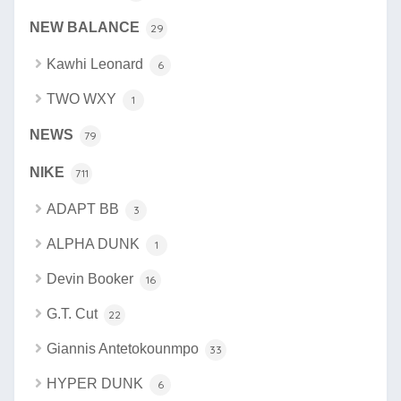
NEW BALANCE
29
Kawhi Leonard
6
TWO WXY
1
NEWS
79
NIKE
711
ADAPT BB
3
ALPHA DUNK
1
Devin Booker
16
G.T. Cut
22
Giannis Antetokounmpo
33
HYPER DUNK
6