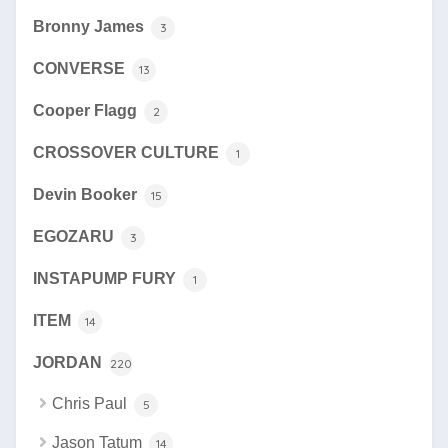
Bronny James
3
CONVERSE
13
Cooper Flagg
2
CROSSOVER CULTURE
1
Devin Booker
15
EGOZARU
3
INSTAPUMP FURY
1
ITEM
14
JORDAN
220
Chris Paul
5
Jason Tatum
14