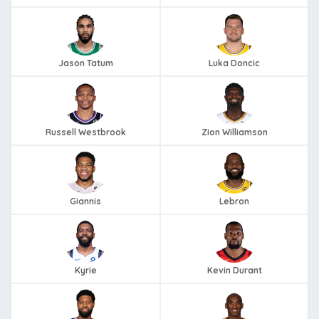
Jason Tatum
Luka Doncic
Russell Westbrook
Zion Williamson
Giannis
Lebron
Kyrie
Kevin Durant