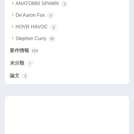
ANATOMIX SPAWN
2
De'Aaron Fox
3
HOVR HAVOC
2
Stephen Curry
33
新作情報
533
未分類
1
論文
3