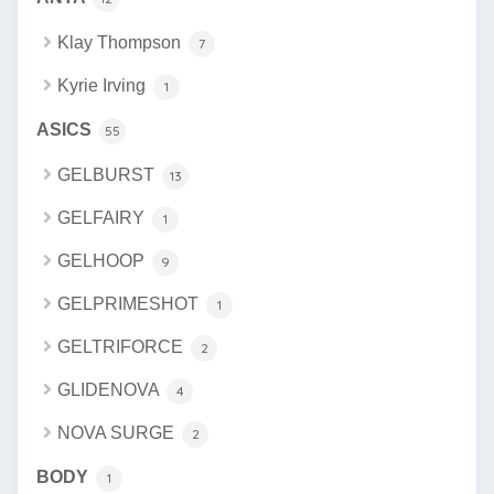
Klay Thompson
7
Kyrie Irving
1
ASICS
55
GELBURST
13
GELFAIRY
1
GELHOOP
9
GELPRIMESHOT
1
GELTRIFORCE
2
GLIDENOVA
4
NOVA SURGE
2
BODY
1