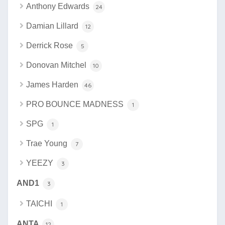
Anthony Edwards
24
Damian Lillard
12
Derrick Rose
5
Donovan Mitchel
10
James Harden
46
PRO BOUNCE MADNESS
1
SPG
1
Trae Young
7
YEEZY
3
AND1
3
TAICHI
1
ANTA
12