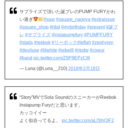
サプライズで頂いた誕プレのPUMP FURYかわ
い過ぎ
#sqar
#square_nagoya
#extraissue
#square_shop
#hbd
#mybirthday
#present
#誕プ
レ
#サプライズ
#instapumpfury
#PUMPFURY
#stads
#reebok
#リーボック
#leflah
#zephyren
#deviluse
#lilwhite
#rebel8
#ripdw
#cixeur
#band
pic.twitter.com/Z9P9EPzC8l
— Luna (@Luna__210)
2018年2月18日
“Story”MVでSola SoundのスニーカーがReebok
Instapump Furyだと思います。
カッコイイー
よく似合ってるよ。
pic.twitter.com/aLl5fnQIF2