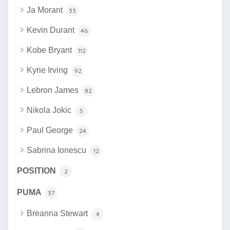
Ja Morant
33
Kevin Durant
46
Kobe Bryant
112
Kyrie Irving
92
Lebron James
82
Nikola Jokic
5
Paul George
24
Sabrina Ionescu
12
POSITION
2
PUMA
37
Breanna Stewart
4