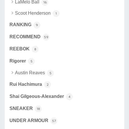
LaMelo Ball
16
Scoot Henderson
1
RANKING
9
RECOMMEND
59
REEBOK
8
Rigorer
5
Austin Reaves
5
Rui Hachimura
2
Shai Gilgeous-Alexander
4
SNEAKER
18
UNDER ARMOUR
57