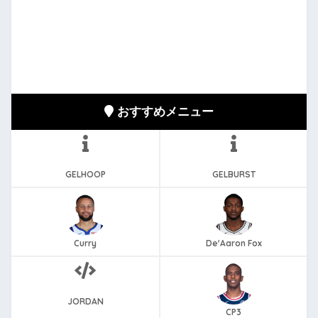
おすすめメニュー
GELHOOP
GELBURST
Curry
De'Aaron Fox
JORDAN
CP3