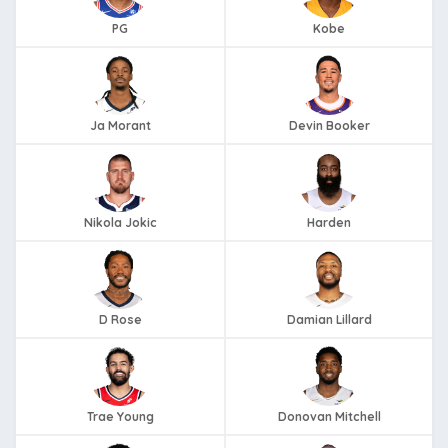
PG
Kobe
Ja Morant
Devin Booker
Nikola Jokic
Harden
D Rose
Damian Lillard
Trae Young
Donovan Mitchell