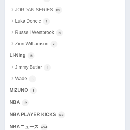
JORDAN SERIES
100
Luka Doncic
7
Russell Westbrook
15
Zion Williamson
6
Li-Ning
18
Jimmy Butler
4
Wade
5
MIZUNO
1
NBA
19
NBA PLAYER KICKS
166
NBAニュース
494