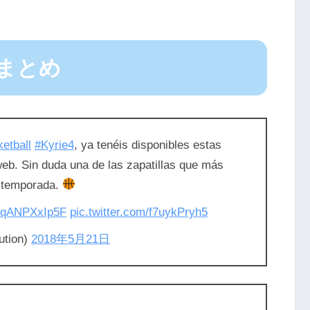
tまとめ
etball
#Kyrie4
, ya tenéis disponibles estas
web. Sin duda una de las zapatillas que más
a temporada.
co/qANPXxIp5F
pic.twitter.com/f7uykPryh5
ution)
2018年5月21日