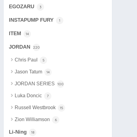
EGOZARU
3
INSTAPUMP FURY
1
ITEM
14
JORDAN
220
Chris Paul
5
Jason Tatum
14
JORDAN SERIES
100
Luka Doncic
7
Russell Westbrook
15
Zion Williamson
6
Li-Ning
18