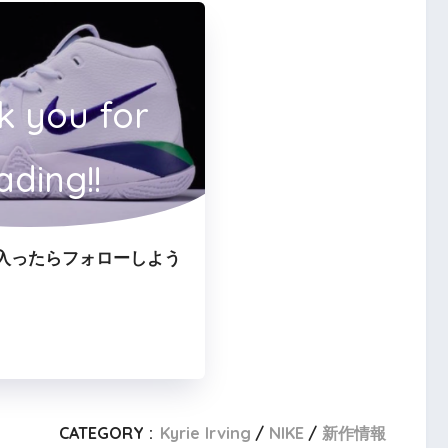
k you for
ading!!
入ったらフォローしよう
CATEGORY :
Kyrie Irving
NIKE
新作情報