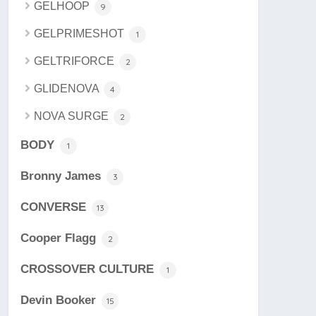
GELHOOP
9
GELPRIMESHOT
1
GELTRIFORCE
2
GLIDENOVA
4
NOVA SURGE
2
BODY
1
Bronny James
3
CONVERSE
13
Cooper Flagg
2
CROSSOVER CULTURE
1
Devin Booker
15