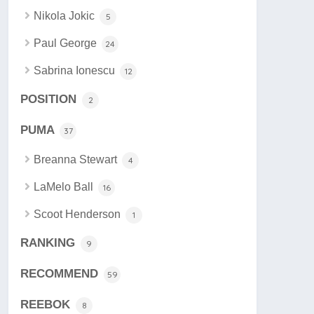
Nikola Jokic
5
Paul George
24
Sabrina Ionescu
12
POSITION
2
PUMA
37
Breanna Stewart
4
LaMelo Ball
16
Scoot Henderson
1
RANKING
9
RECOMMEND
59
REEBOK
8