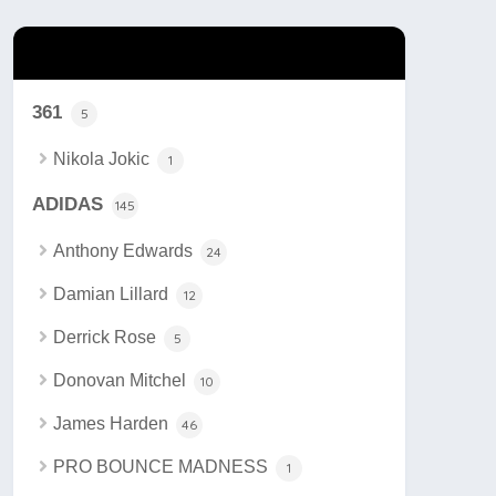
カテゴリー
361
5
Nikola Jokic
1
ADIDAS
145
Anthony Edwards
24
Damian Lillard
12
Derrick Rose
5
Donovan Mitchel
10
James Harden
46
PRO BOUNCE MADNESS
1