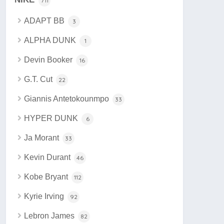
711
ADAPT BB
3
ALPHA DUNK
1
Devin Booker
16
G.T. Cut
22
Giannis Antetokounmpo
33
HYPER DUNK
6
Ja Morant
33
Kevin Durant
46
Kobe Bryant
112
Kyrie Irving
92
Lebron James
82