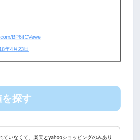
er.com/BP6iICVewe
018年4月23日
値を探す
されていなくて、楽天とyahooショッピングのみあり