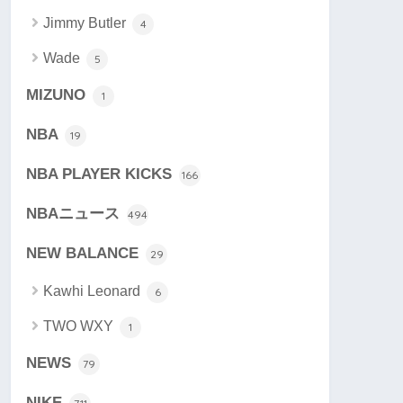
Jimmy Butler
4
Wade
5
MIZUNO
1
NBA
19
NBA PLAYER KICKS
166
NBAニュース
494
NEW BALANCE
29
Kawhi Leonard
6
TWO WXY
1
NEWS
79
NIKE