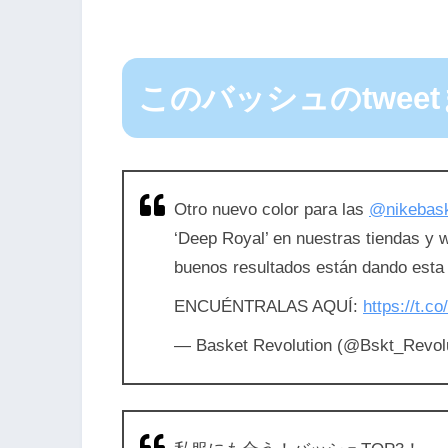
このバッシュのtwee
Otro nuevo color para las
@nikebask
‘Deep Royal’ en nuestras tiendas y 
buenos resultados están dando est
ENCUÉNTRALAS AQUÍ:
https://t.
— Basket Revolution (@Bskt_Revol