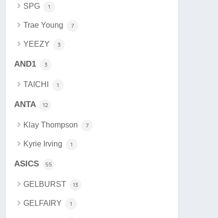
SPG
1
Trae Young
7
YEEZY
3
AND1
3
TAICHI
1
ANTA
12
Klay Thompson
7
Kyrie Irving
1
ASICS
55
GELBURST
13
GELFAIRY
1