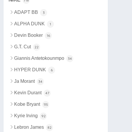
718
ADAPT BB
3
ALPHA DUNK
1
Devin Booker
16
G.T. Cut
22
Giannis Antetokounmpo
34
HYPER DUNK
6
Ja Morant
34
Kevin Durant
47
Kobe Bryant
115
Kyrie Irving
92
Lebron James
82