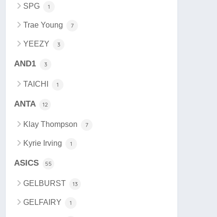
SPG
1
Trae Young
7
YEEZY
3
AND1
3
TAICHI
1
ANTA
12
Klay Thompson
7
Kyrie Irving
1
ASICS
55
GELBURST
13
GELFAIRY
1