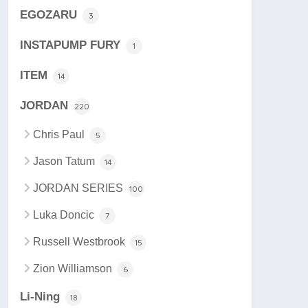
EGOZARU
3
INSTAPUMP FURY
1
ITEM
14
JORDAN
220
Chris Paul
5
Jason Tatum
14
JORDAN SERIES
100
Luka Doncic
7
Russell Westbrook
15
Zion Williamson
6
Li-Ning
18