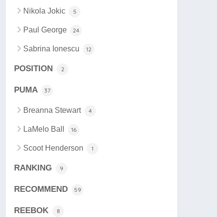
Nikola Jokic
5
Paul George
24
Sabrina Ionescu
12
POSITION
2
PUMA
37
Breanna Stewart
4
LaMelo Ball
16
Scoot Henderson
1
RANKING
9
RECOMMEND
59
REEBOK
8