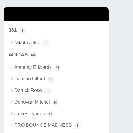
カテゴリー
361
5
Nikola Jokic
1
ADIDAS
145
Anthony Edwards
24
Damian Lillard
12
Derrick Rose
5
Donovan Mitchel
10
James Harden
46
PRO BOUNCE MADNESS
1