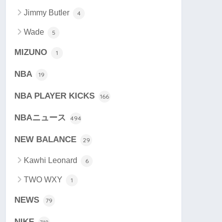
Jimmy Butler
4
Wade
5
MIZUNO
1
NBA
19
NBA PLAYER KICKS
166
NBAニュース
494
NEW BALANCE
29
Kawhi Leonard
6
TWO WXY
1
NEWS
79
NIKE