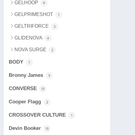
GELHOOP
9
GELPRIMESHOT
1
GELTRIFORCE
2
GLIDENOVA
4
NOVA SURGE
2
BODY
1
Bronny James
3
CONVERSE
13
Cooper Flagg
2
CROSSOVER CULTURE
1
Devin Booker
15