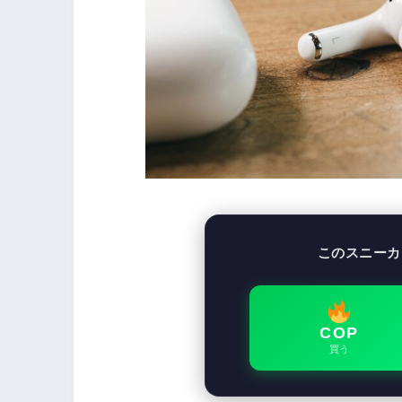
このスニーカ
COP
買う