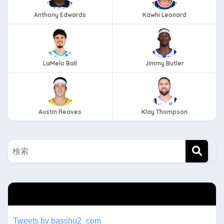
Anthony Edwards
Kawhi Leonard
LaMelo Ball
Jimmy Butler
Austin Reaves
Klay Thompson
twitterもフォローしてね！！
Tweets by basshu2_com