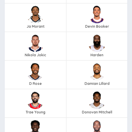
Ja Morant
Devin Booker
Nikola Jokic
Harden
D Rose
Damian Lillard
Trae Young
Donovan Mitchell