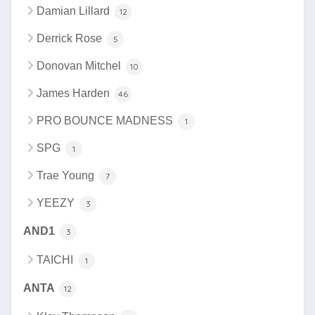
Damian Lillard
12
Derrick Rose
5
Donovan Mitchel
10
James Harden
46
PRO BOUNCE MADNESS
1
SPG
1
Trae Young
7
YEEZY
3
AND1
3
TAICHI
1
ANTA
12