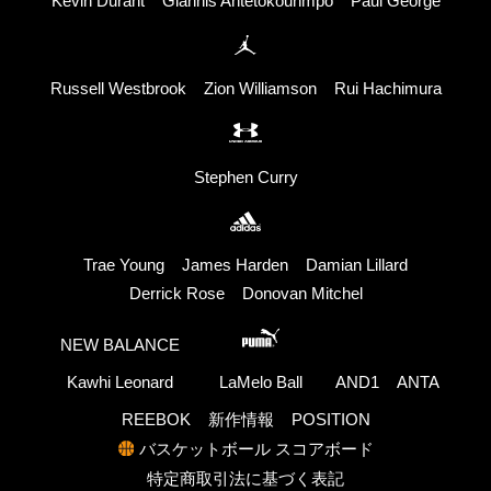
Kevin Durant
Giannis Antetokounmpo
Paul George
Russell Westbrook
Zion Williamson
Rui Hachimura
Stephen Curry
Trae Young
James Harden
Damian Lillard
Derrick Rose
Donovan Mitchel
NEW BALANCE
Kawhi Leonard
LaMelo Ball
AND1
ANTA
REEBOK
新作情報
POSITION
バスケットボール スコアボード
特定商取引法に基づく表記