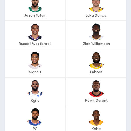
Jason Tatum
Luka Doncic
Russell Westbrook
Zion Williamson
Giannis
Lebron
Kyrie
Kevin Durant
PG
Kobe