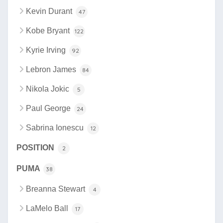
Kevin Durant
47
Kobe Bryant
122
Kyrie Irving
92
Lebron James
84
Nikola Jokic
5
Paul George
24
Sabrina Ionescu
12
POSITION
2
PUMA
38
Breanna Stewart
4
LaMelo Ball
17