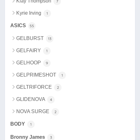
Klay Thompson
7
Kyrie Irving
1
ASICS
55
GELBURST
13
GELFAIRY
1
GELHOOP
9
GELPRIMESHOT
1
GELTRIFORCE
2
GLIDENOVA
4
NOVA SURGE
2
BODY
1
Bronny James
3