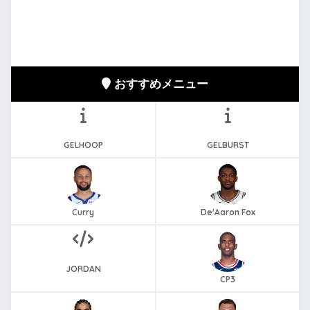
おすすめメニュー
GELHOOP
GELBURST
Curry
De'Aaron Fox
JORDAN
CP3