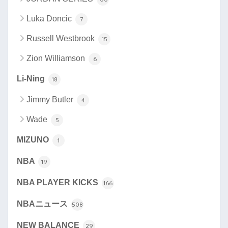
Luka Doncic
7
Russell Westbrook
15
Zion Williamson
6
Li-Ning
18
Jimmy Butler
4
Wade
5
MIZUNO
1
NBA
19
NBA PLAYER KICKS
166
NBAニュース
508
NEW BALANCE
29