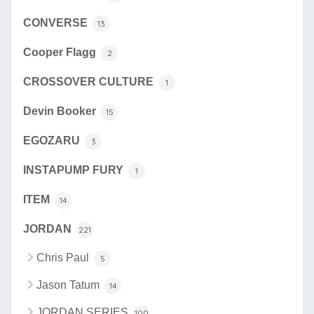
CONVERSE
13
Cooper Flagg
2
CROSSOVER CULTURE
1
Devin Booker
15
EGOZARU
3
INSTAPUMP FURY
1
ITEM
14
JORDAN
221
Chris Paul
5
Jason Tatum
14
JORDAN SERIES
100