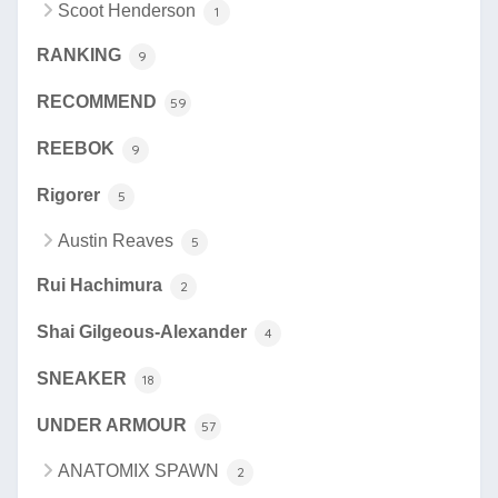
Scoot Henderson
1
RANKING
9
RECOMMEND
59
REEBOK
9
Rigorer
5
Austin Reaves
5
Rui Hachimura
2
Shai Gilgeous-Alexander
4
SNEAKER
18
UNDER ARMOUR
57
ANATOMIX SPAWN
2