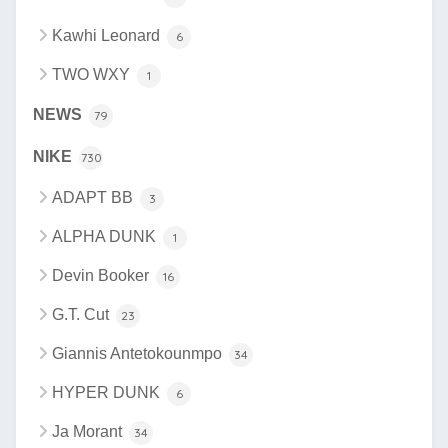
Kawhi Leonard
6
TWO WXY
1
NEWS
79
NIKE
730
ADAPT BB
3
ALPHA DUNK
1
Devin Booker
16
G.T. Cut
23
Giannis Antetokounmpo
34
HYPER DUNK
6
Ja Morant
34