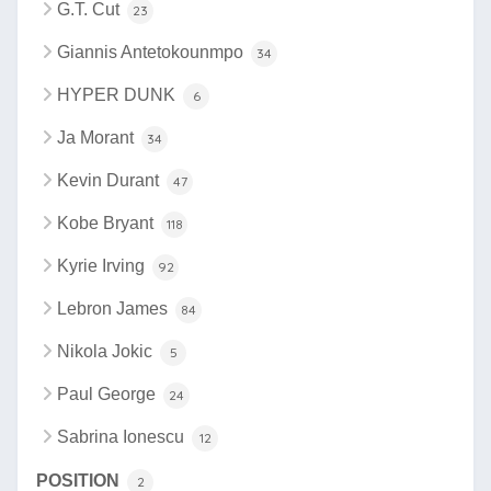
G.T. Cut
23
Giannis Antetokounmpo
34
HYPER DUNK
6
Ja Morant
34
Kevin Durant
47
Kobe Bryant
118
Kyrie Irving
92
Lebron James
84
Nikola Jokic
5
Paul George
24
Sabrina Ionescu
12
POSITION
2