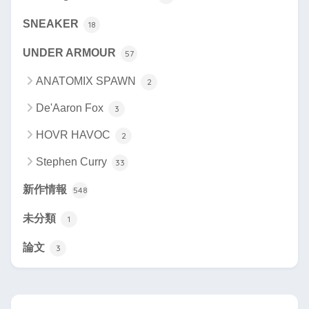
SNEAKER
18
UNDER ARMOUR
57
ANATOMIX SPAWN
2
De'Aaron Fox
3
HOVR HAVOC
2
Stephen Curry
33
新作情報
548
未分類
1
論文
3