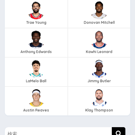
Trae Young
Donovan Mitchell
Anthony Edwards
Kawhi Leonard
LaMelo Ball
Jimmy Butler
Austin Reaves
Klay Thompson