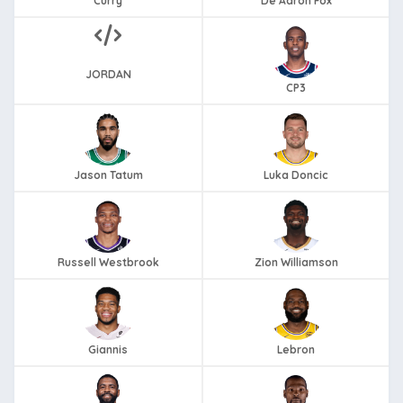
Curry
De'Aaron Fox
JORDAN
CP3
Jason Tatum
Luka Doncic
Russell Westbrook
Zion Williamson
Giannis
Lebron