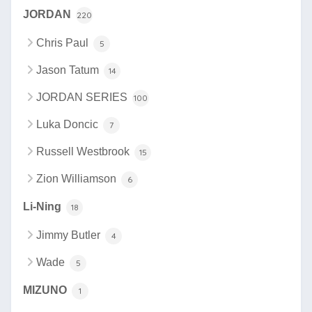
JORDAN
220
Chris Paul
5
Jason Tatum
14
JORDAN SERIES
100
Luka Doncic
7
Russell Westbrook
15
Zion Williamson
6
Li-Ning
18
Jimmy Butler
4
Wade
5
MIZUNO
1