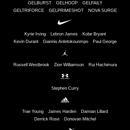
GELBURST
GELHOOP
GELFAILY
GELTRIFORCE
GELPRIMESHOT
NOVA SURGE
Kyrie Irving
Lebron James
Kobe Bryant
Kevin Durant
Giannis Antetokounmpo
Paul George
Russell Westbrook
Zion Williamson
Rui Hachimura
Stephen Curry
Trae Young
James Harden
Damian Lillard
Derrick Rose
Donovan Mitchel