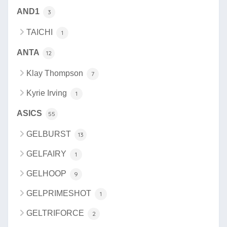
AND1
3
TAICHI
1
ANTA
12
Klay Thompson
7
Kyrie Irving
1
ASICS
55
GELBURST
13
GELFAIRY
1
GELHOOP
9
GELPRIMESHOT
1
GELTRIFORCE
2