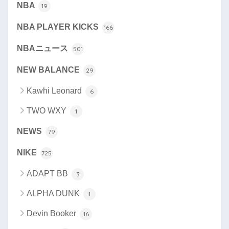
NBA
19
NBA PLAYER KICKS
166
NBAニュース
501
NEW BALANCE
29
Kawhi Leonard
6
TWO WXY
1
NEWS
79
NIKE
725
ADAPT BB
3
ALPHA DUNK
1
Devin Booker
16