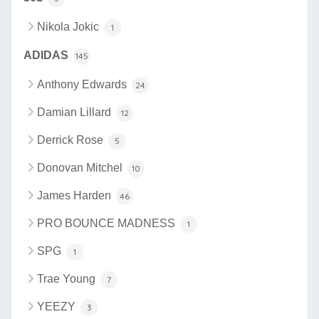
Nikola Jokic
1
ADIDAS
145
Anthony Edwards
24
Damian Lillard
12
Derrick Rose
5
Donovan Mitchel
10
James Harden
46
PRO BOUNCE MADNESS
1
SPG
1
Trae Young
7
YEEZY
3