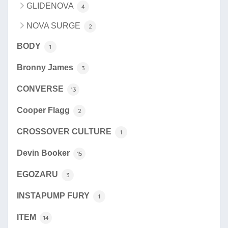
GLIDENOVA
4
NOVA SURGE
2
BODY
1
Bronny James
3
CONVERSE
13
Cooper Flagg
2
CROSSOVER CULTURE
1
Devin Booker
15
EGOZARU
3
INSTAPUMP FURY
1
ITEM
14