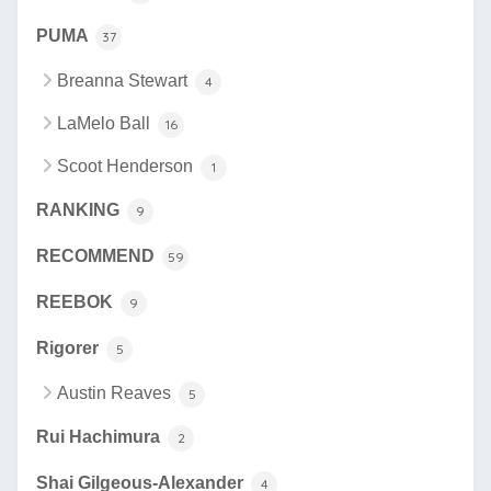
PUMA
37
Breanna Stewart
4
LaMelo Ball
16
Scoot Henderson
1
RANKING
9
RECOMMEND
59
REEBOK
9
Rigorer
5
Austin Reaves
5
Rui Hachimura
2
Shai Gilgeous-Alexander
4