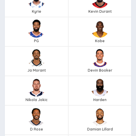
Kyrie
Kevin Durant
PG
Kobe
Ja Morant
Devin Booker
Nikola Jokic
Harden
D Rose
Damian Lillard