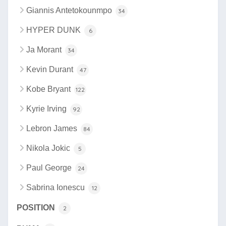
Giannis Antetokounmpo
34
HYPER DUNK
6
Ja Morant
34
Kevin Durant
47
Kobe Bryant
122
Kyrie Irving
92
Lebron James
84
Nikola Jokic
5
Paul George
24
Sabrina Ionescu
12
POSITION
2