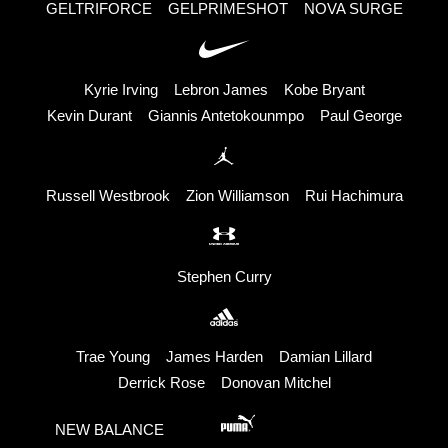
GELTRIFORCE
GELPRIMESHOT
NOVA SURGE
Kyrie Irving
Lebron James
Kobe Bryant
Kevin Durant
Giannis Antetokounmpo
Paul George
Russell Westbrook
Zion Williamson
Rui Hachimura
Stephen Curry
Trae Young
James Harden
Damian Lillard
Derrick Rose
Donovan Mitchel
NEW BALANCE