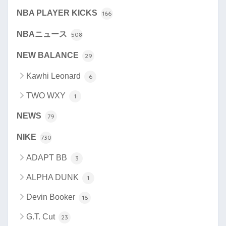
NBA PLAYER KICKS
166
NBAニュース
508
NEW BALANCE
29
Kawhi Leonard
6
TWO WXY
1
NEWS
79
NIKE
730
ADAPT BB
3
ALPHA DUNK
1
Devin Booker
16
G.T. Cut
23