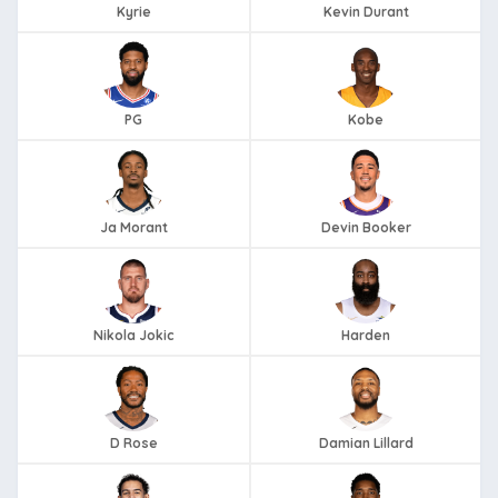
Kyrie
Kevin Durant
PG
Kobe
Ja Morant
Devin Booker
Nikola Jokic
Harden
D Rose
Damian Lillard