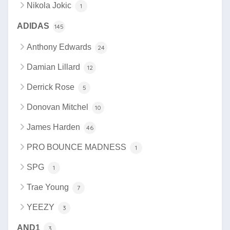
Nikola Jokic
1
ADIDAS
145
Anthony Edwards
24
Damian Lillard
12
Derrick Rose
5
Donovan Mitchel
10
James Harden
46
PRO BOUNCE MADNESS
1
SPG
1
Trae Young
7
YEEZY
3
AND1
3