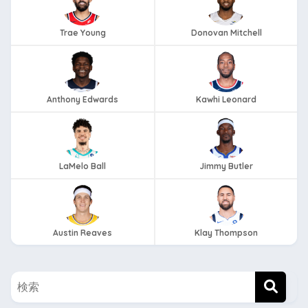
Trae Young
Donovan Mitchell
Anthony Edwards
Kawhi Leonard
LaMelo Ball
Jimmy Butler
Austin Reaves
Klay Thompson