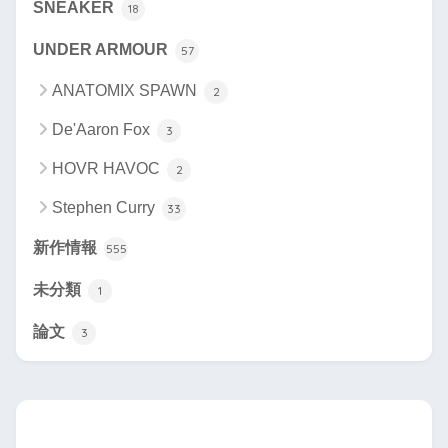
SNEAKER
18
UNDER ARMOUR
57
ANATOMIX SPAWN
2
De'Aaron Fox
3
HOVR HAVOC
2
Stephen Curry
33
新作情報
555
未分類
1
論文
3