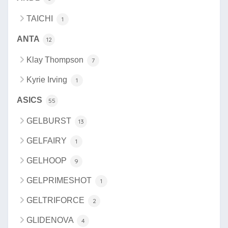
TAICHI
1
ANTA
12
Klay Thompson
7
Kyrie Irving
1
ASICS
55
GELBURST
13
GELFAIRY
1
GELHOOP
9
GELPRIMESHOT
1
GELTRIFORCE
2
GLIDENOVA
4