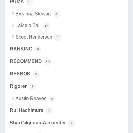
PUMA
38
Breanna Stewart
4
LaMelo Ball
17
Scoot Henderson
1
RANKING
9
RECOMMEND
59
REEBOK
9
Rigorer
5
Austin Reaves
5
Rui Hachimura
2
Shai Gilgeous-Alexander
4