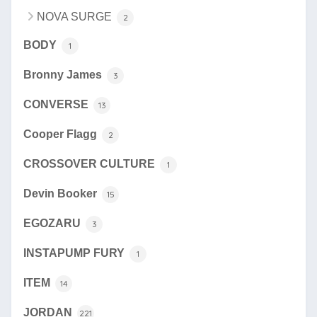
NOVA SURGE
2
BODY
1
Bronny James
3
CONVERSE
13
Cooper Flagg
2
CROSSOVER CULTURE
1
Devin Booker
15
EGOZARU
3
INSTAPUMP FURY
1
ITEM
14
JORDAN
221