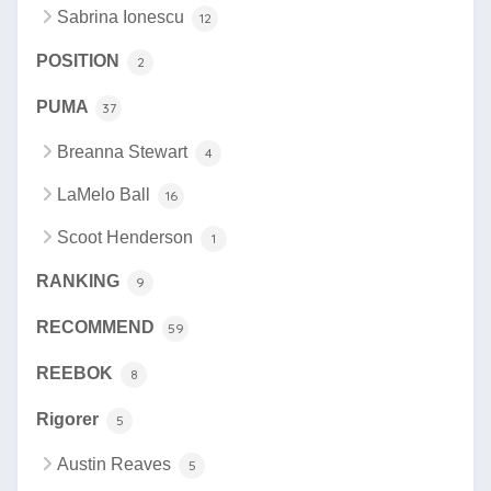
Sabrina Ionescu
12
POSITION
2
PUMA
37
Breanna Stewart
4
LaMelo Ball
16
Scoot Henderson
1
RANKING
9
RECOMMEND
59
REEBOK
8
Rigorer
5
Austin Reaves
5