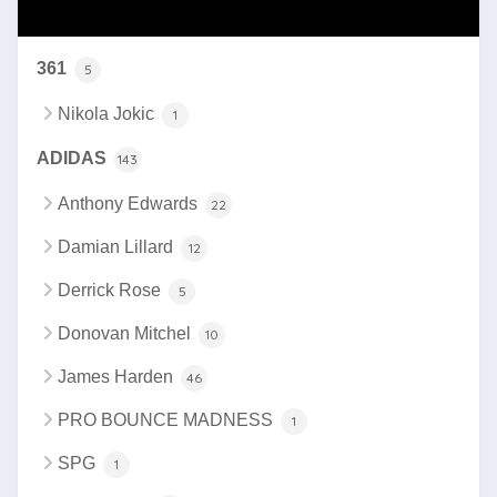
カテゴリー
361
5
Nikola Jokic
1
ADIDAS
143
Anthony Edwards
22
Damian Lillard
12
Derrick Rose
5
Donovan Mitchel
10
James Harden
46
PRO BOUNCE MADNESS
1
SPG
1