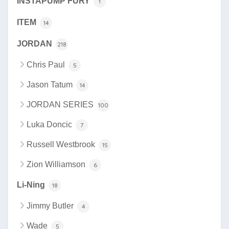
INSTAPUMP FURY
1
ITEM
14
JORDAN
218
Chris Paul
5
Jason Tatum
14
JORDAN SERIES
100
Luka Doncic
7
Russell Westbrook
15
Zion Williamson
6
Li-Ning
18
Jimmy Butler
4
Wade
5