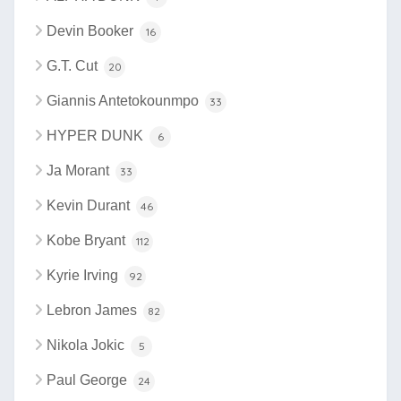
Devin Booker
16
G.T. Cut
20
Giannis Antetokounmpo
33
HYPER DUNK
6
Ja Morant
33
Kevin Durant
46
Kobe Bryant
112
Kyrie Irving
92
Lebron James
82
Nikola Jokic
5
Paul George
24