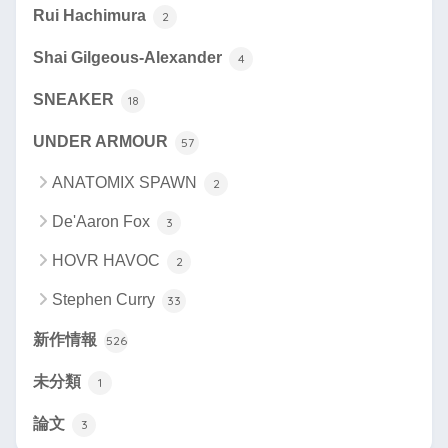
Rui Hachimura
2
Shai Gilgeous-Alexander
4
SNEAKER
18
UNDER ARMOUR
57
ANATOMIX SPAWN
2
De'Aaron Fox
3
HOVR HAVOC
2
Stephen Curry
33
新作情報
526
未分類
1
論文
3