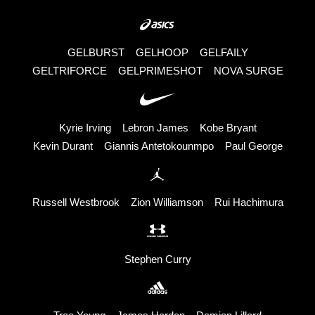
GELBURST
GELHOOP
GELFAILY
GELTRIFORCE
GELPRIMESHOT
NOVA SURGE
Kyrie Irving
Lebron James
Kobe Bryant
Kevin Durant
Giannis Antetokounmpo
Paul George
Russell Westbrook
Zion Williamson
Rui Hachimura
Stephen Curry