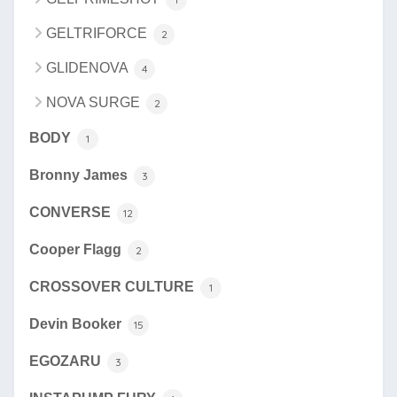
GELTRIFORCE
2
GLIDENOVA
4
NOVA SURGE
2
BODY
1
Bronny James
3
CONVERSE
12
Cooper Flagg
2
CROSSOVER CULTURE
1
Devin Booker
15
EGOZARU
3