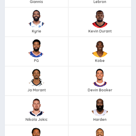
Giannis
Lebron
Kyrie
Kevin Durant
PG
Kobe
Ja Morant
Devin Booker
Nikola Jokic
Harden