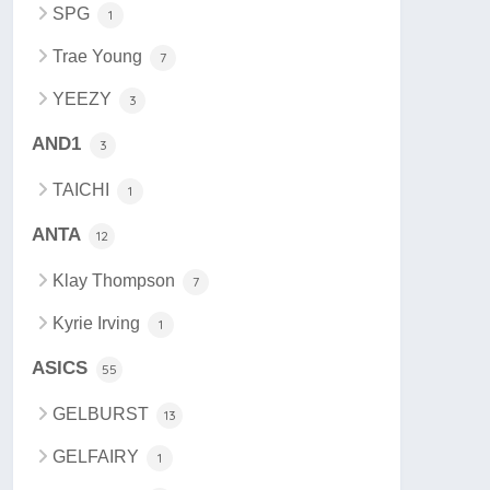
SPG
1
Trae Young
7
YEEZY
3
AND1
3
TAICHI
1
ANTA
12
Klay Thompson
7
Kyrie Irving
1
ASICS
55
GELBURST
13
GELFAIRY
1