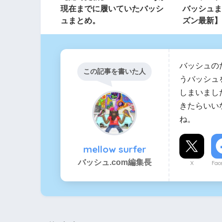
現在までに履いていたバッシ
バッシュまと
ュまとめ。
ズン最新】
バッシュの
この記事を書いた人
うバッシュ
しまいまし
きたらいい
ね。
mellow surfer
バッシュ.com編集長
X
Fac