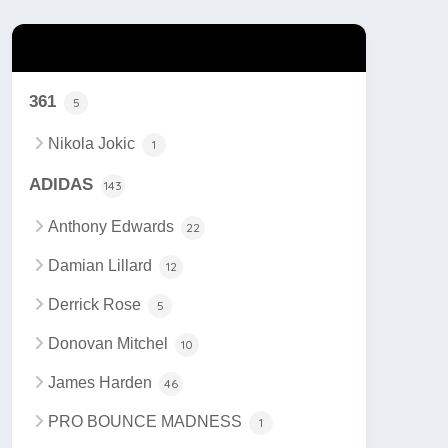
カテゴリー
361
5
Nikola Jokic
1
ADIDAS
143
Anthony Edwards
22
Damian Lillard
12
Derrick Rose
5
Donovan Mitchel
10
James Harden
46
PRO BOUNCE MADNESS
1