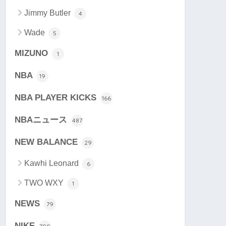
Jimmy Butler
4
Wade
5
MIZUNO
1
NBA
19
NBA PLAYER KICKS
166
NBAニュース
487
NEW BALANCE
29
Kawhi Leonard
6
TWO WXY
1
NEWS
79
NIKE