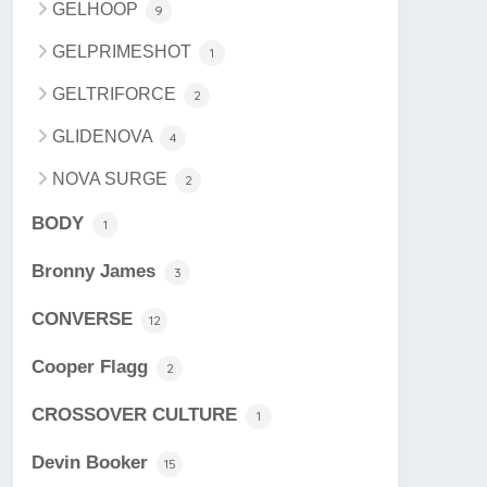
GELHOOP
9
GELPRIMESHOT
1
GELTRIFORCE
2
GLIDENOVA
4
NOVA SURGE
2
BODY
1
Bronny James
3
CONVERSE
12
Cooper Flagg
2
CROSSOVER CULTURE
1
Devin Booker
15