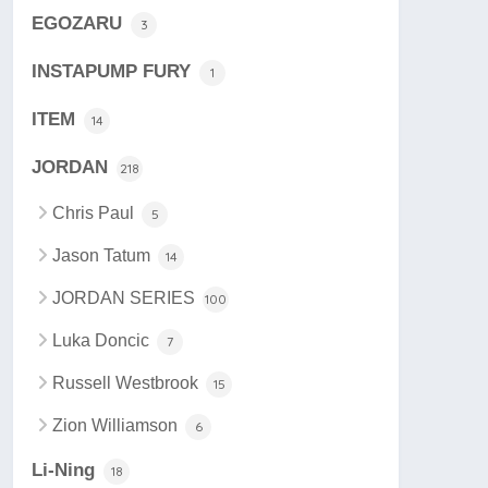
EGOZARU
3
INSTAPUMP FURY
1
ITEM
14
JORDAN
218
Chris Paul
5
Jason Tatum
14
JORDAN SERIES
100
Luka Doncic
7
Russell Westbrook
15
Zion Williamson
6
Li-Ning
18