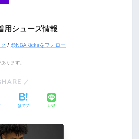
着用シューズ情報
ック
/
@NBAKicksをフォロー
があります。
SHARE
LINE
ア
はてブ