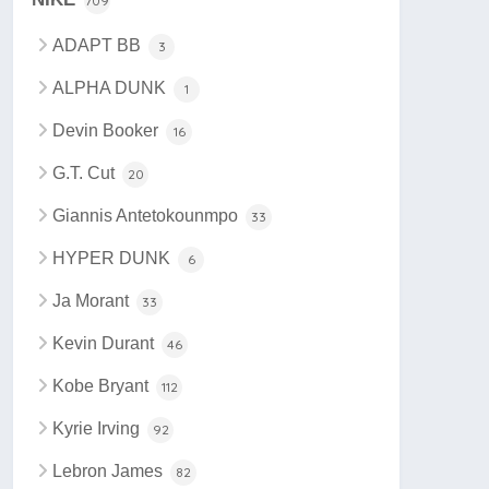
709
ADAPT BB
3
ALPHA DUNK
1
Devin Booker
16
G.T. Cut
20
Giannis Antetokounmpo
33
HYPER DUNK
6
Ja Morant
33
Kevin Durant
46
Kobe Bryant
112
Kyrie Irving
92
Lebron James
82