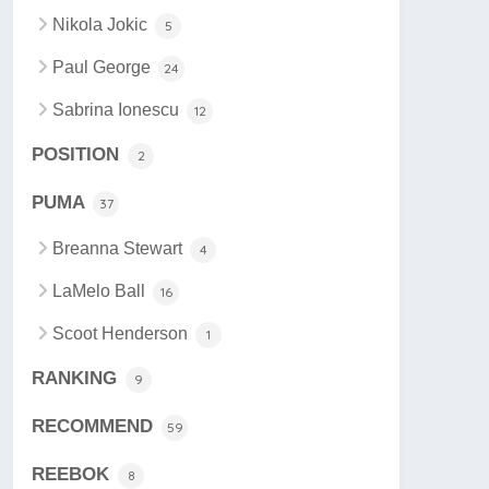
Nikola Jokic
5
Paul George
24
Sabrina Ionescu
12
POSITION
2
PUMA
37
Breanna Stewart
4
LaMelo Ball
16
Scoot Henderson
1
RANKING
9
RECOMMEND
59
REEBOK
8