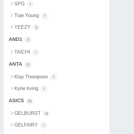
SPG
1
Trae Young
7
YEEZY
3
AND1
3
TAICHI
1
ANTA
12
Klay Thompson
7
Kyrie Irving
1
ASICS
55
GELBURST
13
GELFAIRY
1