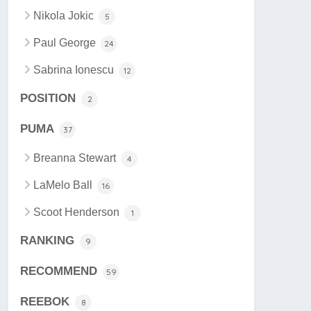
Nikola Jokic
5
Paul George
24
Sabrina Ionescu
12
POSITION
2
PUMA
37
Breanna Stewart
4
LaMelo Ball
16
Scoot Henderson
1
RANKING
9
RECOMMEND
59
REEBOK
8