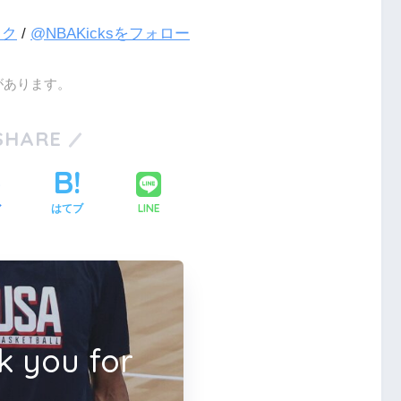
ック
/
@NBAKicksをフォロー
があります。
SHARE
LINE
ア
はてブ
k you for