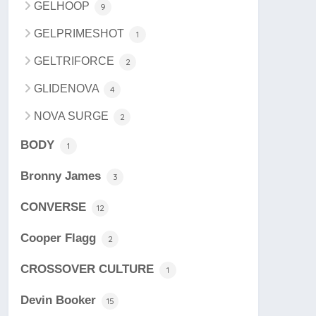
GELHOOP
9
GELPRIMESHOT
1
GELTRIFORCE
2
GLIDENOVA
4
NOVA SURGE
2
BODY
1
Bronny James
3
CONVERSE
12
Cooper Flagg
2
CROSSOVER CULTURE
1
Devin Booker
15