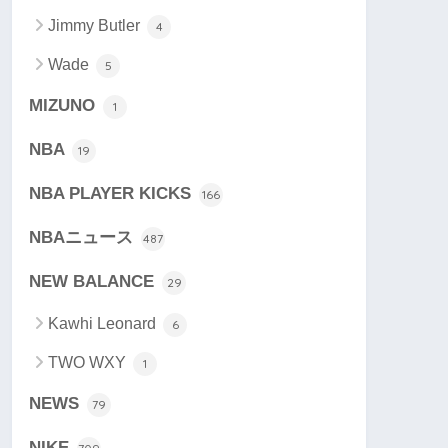
Jimmy Butler
4
Wade
5
MIZUNO
1
NBA
19
NBA PLAYER KICKS
166
NBAニュース
487
NEW BALANCE
29
Kawhi Leonard
6
TWO WXY
1
NEWS
79
NIKE