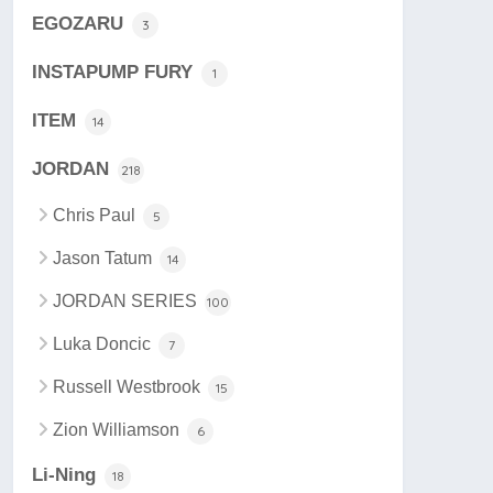
EGOZARU
3
INSTAPUMP FURY
1
ITEM
14
JORDAN
218
Chris Paul
5
Jason Tatum
14
JORDAN SERIES
100
Luka Doncic
7
Russell Westbrook
15
Zion Williamson
6
Li-Ning
18