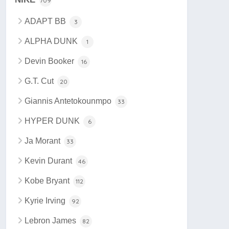
709
ADAPT BB
3
ALPHA DUNK
1
Devin Booker
16
G.T. Cut
20
Giannis Antetokounmpo
33
HYPER DUNK
6
Ja Morant
33
Kevin Durant
46
Kobe Bryant
112
Kyrie Irving
92
Lebron James
82