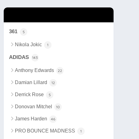
カテゴリー
361
5
Nikola Jokic
1
ADIDAS
143
Anthony Edwards
22
Damian Lillard
12
Derrick Rose
5
Donovan Mitchel
10
James Harden
46
PRO BOUNCE MADNESS
1