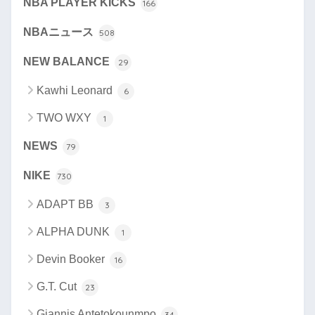
NBA PLAYER KICKS
166
NBAニュース
508
NEW BALANCE
29
Kawhi Leonard
6
TWO WXY
1
NEWS
79
NIKE
730
ADAPT BB
3
ALPHA DUNK
1
Devin Booker
16
G.T. Cut
23
Giannis Antetokounmpo
34