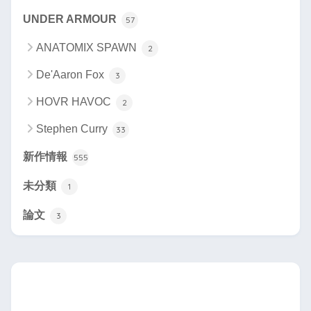
UNDER ARMOUR
57
ANATOMIX SPAWN
2
De'Aaron Fox
3
HOVR HAVOC
2
Stephen Curry
33
新作情報
555
未分類
1
論文
3