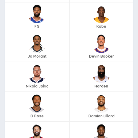
PG
Kobe
Ja Morant
Devin Booker
Nikola Jokic
Harden
D Rose
Damian Lillard