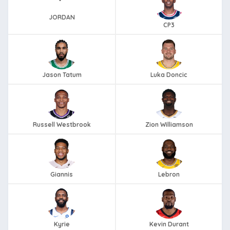
JORDAN
CP3
Jason Tatum
Luka Doncic
Russell Westbrook
Zion Williamson
Giannis
Lebron
Kyrie
Kevin Durant