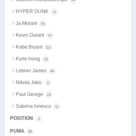
HYPER DUNK
6
Ja Morant
34
Kevin Durant
47
Kobe Bryant
122
Kyrie Irving
92
Lebron James
84
Nikola Jokic
5
Paul George
24
Sabrina Ionescu
12
POSITION
2
PUMA
38