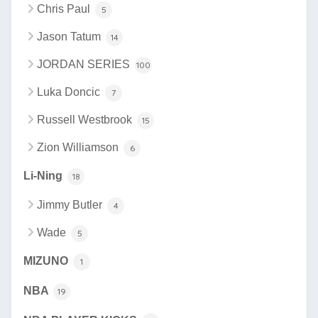
Chris Paul
5
Jason Tatum
14
JORDAN SERIES
100
Luka Doncic
7
Russell Westbrook
15
Zion Williamson
6
Li-Ning
18
Jimmy Butler
4
Wade
5
MIZUNO
1
NBA
19