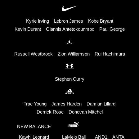
Kyrie Irving
Lebron James
Kobe Bryant
Kevin Durant
Giannis Antetokounmpo
Paul George
Russell Westbrook
Zion Williamson
Rui Hachimura
Stephen Curry
Trae Young
James Harden
Damian Lillard
Derrick Rose
Donovan Mitchel
NEW BALANCE
Kawhi Leonard
LaMelo Ball
AND1
ANTA