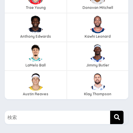
Trae Young
Donovan Mitchell
Anthony Edwards
Kawhi Leonard
LaMelo Ball
Jimmy Butler
Austin Reaves
Klay Thompson