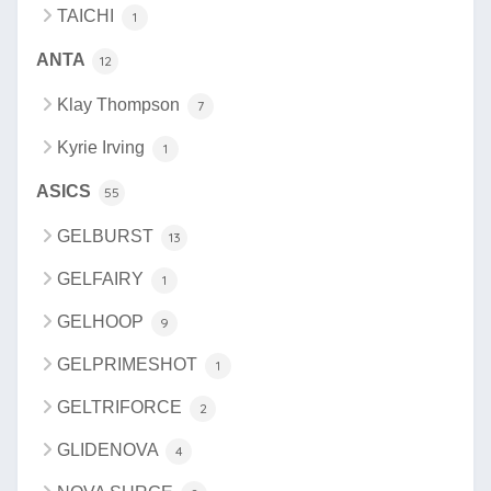
TAICHI
1
ANTA
12
Klay Thompson
7
Kyrie Irving
1
ASICS
55
GELBURST
13
GELFAIRY
1
GELHOOP
9
GELPRIMESHOT
1
GELTRIFORCE
2
GLIDENOVA
4