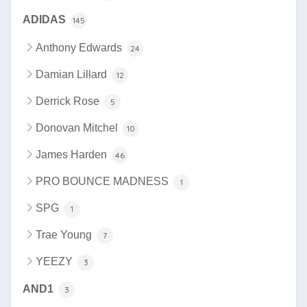
ADIDAS
145
Anthony Edwards
24
Damian Lillard
12
Derrick Rose
5
Donovan Mitchel
10
James Harden
46
PRO BOUNCE MADNESS
1
SPG
1
Trae Young
7
YEEZY
3
AND1
3