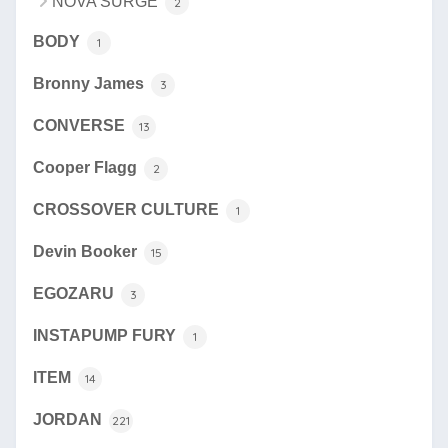
NOVA SURGE
2
BODY
1
Bronny James
3
CONVERSE
13
Cooper Flagg
2
CROSSOVER CULTURE
1
Devin Booker
15
EGOZARU
3
INSTAPUMP FURY
1
ITEM
14
JORDAN
221