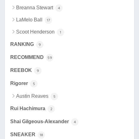
Breanna Stewart
4
LaMelo Ball
17
Scoot Henderson
1
RANKING
9
RECOMMEND
59
REEBOK
9
Rigorer
5
Austin Reaves
5
Rui Hachimura
2
Shai Gilgeous-Alexander
4
SNEAKER
18