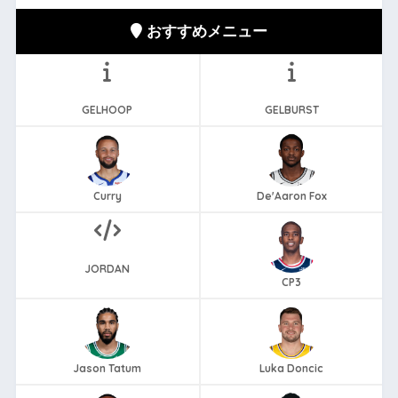
おすすめメニュー
GELHOOP
GELBURST
Curry
De'Aaron Fox
JORDAN
CP3
Jason Tatum
Luka Doncic