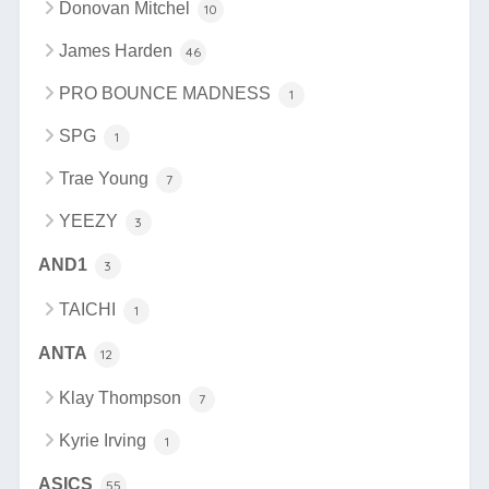
Donovan Mitchel
10
James Harden
46
PRO BOUNCE MADNESS
1
SPG
1
Trae Young
7
YEEZY
3
AND1
3
TAICHI
1
ANTA
12
Klay Thompson
7
Kyrie Irving
1
ASICS
55