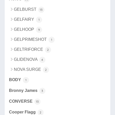
GELBURST
13
GELFAIRY
1
GELHOOP
9
GELPRIMESHOT
1
GELTRIFORCE
2
GLIDENOVA
4
NOVA SURGE
2
BODY
1
Bronny James
3
CONVERSE
13
Cooper Flagg
2