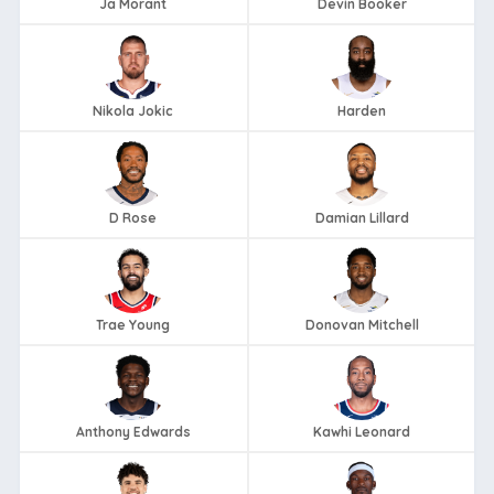
Ja Morant
Devin Booker
Nikola Jokic
Harden
D Rose
Damian Lillard
Trae Young
Donovan Mitchell
Anthony Edwards
Kawhi Leonard