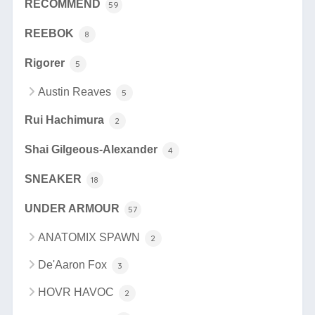
RECOMMEND
59
REEBOK
8
Rigorer
5
Austin Reaves
5
Rui Hachimura
2
Shai Gilgeous-Alexander
4
SNEAKER
18
UNDER ARMOUR
57
ANATOMIX SPAWN
2
De'Aaron Fox
3
HOVR HAVOC
2