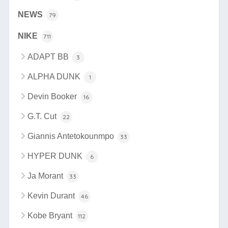
NEWS
79
NIKE
711
ADAPT BB
3
ALPHA DUNK
1
Devin Booker
16
G.T. Cut
22
Giannis Antetokounmpo
33
HYPER DUNK
6
Ja Morant
33
Kevin Durant
46
Kobe Bryant
112