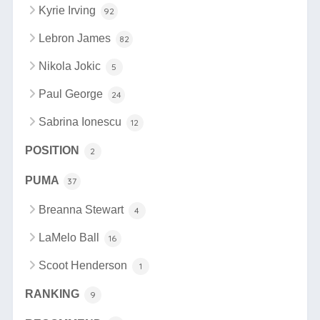
Kyrie Irving
92
Lebron James
82
Nikola Jokic
5
Paul George
24
Sabrina Ionescu
12
POSITION
2
PUMA
37
Breanna Stewart
4
LaMelo Ball
16
Scoot Henderson
1
RANKING
9