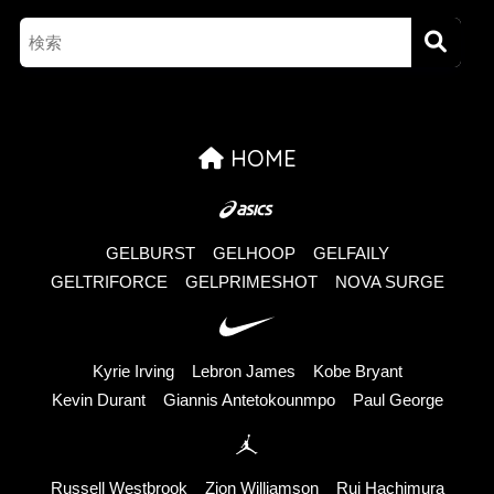
HOME
GELBURST
GELHOOP
GELFAILY
GELTRIFORCE
GELPRIMESHOT
NOVA SURGE
Kyrie Irving
Lebron James
Kobe Bryant
Kevin Durant
Giannis Antetokounmpo
Paul George
Russell Westbrook
Zion Williamson
Rui Hachimura