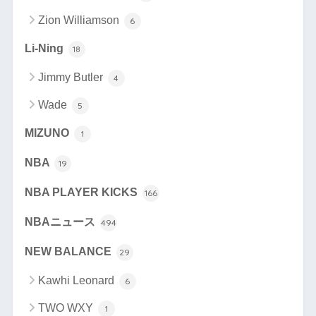
Zion Williamson
6
Li-Ning
18
Jimmy Butler
4
Wade
5
MIZUNO
1
NBA
19
NBA PLAYER KICKS
166
NBAニュース
494
NEW BALANCE
29
Kawhi Leonard
6
TWO WXY
1