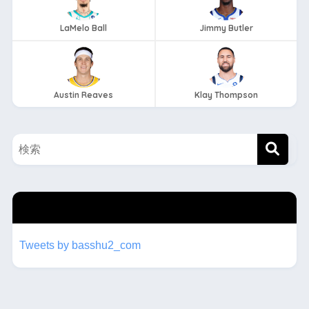
LaMelo Ball
Jimmy Butler
Austin Reaves
Klay Thompson
twitterもフォローしてね！！
Tweets by basshu2_com