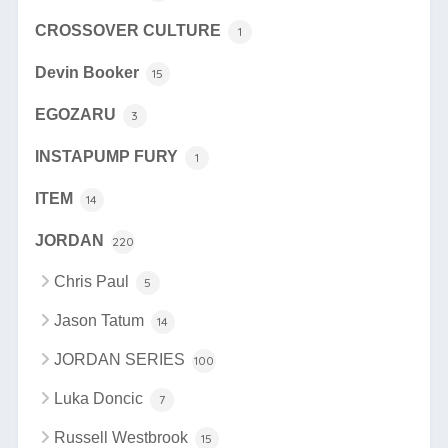
CROSSOVER CULTURE
1
Devin Booker
15
EGOZARU
3
INSTAPUMP FURY
1
ITEM
14
JORDAN
220
Chris Paul
5
Jason Tatum
14
JORDAN SERIES
100
Luka Doncic
7
Russell Westbrook
15