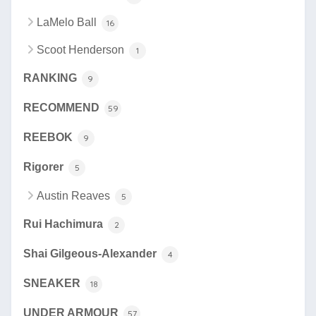
LaMelo Ball
16
Scoot Henderson
1
RANKING
9
RECOMMEND
59
REEBOK
9
Rigorer
5
Austin Reaves
5
Rui Hachimura
2
Shai Gilgeous-Alexander
4
SNEAKER
18
UNDER ARMOUR
57