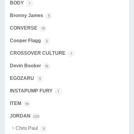
BODY
1
Bronny James
3
CONVERSE
13
Cooper Flagg
2
CROSSOVER CULTURE
1
Devin Booker
15
EGOZARU
3
INSTAPUMP FURY
1
ITEM
14
JORDAN
220
Chris Paul
5