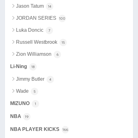
Jason Tatum
14
JORDAN SERIES
100
Luka Doncic
7
Russell Westbrook
15
Zion Williamson
6
Li-Ning
18
Jimmy Butler
4
Wade
5
MIZUNO
1
NBA
19
NBA PLAYER KICKS
166