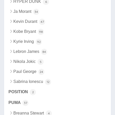
HYPER DUNK
6
Ja Morant
34
Kevin Durant
47
Kobe Bryant
118
Kyrie Irving
92
Lebron James
84
Nikola Jokic
5
Paul George
24
Sabrina Ionescu
12
POSITION
2
PUMA
37
Breanna Stewart
4