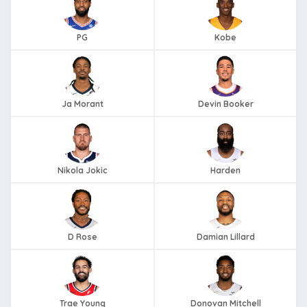
PG
Kobe
Ja Morant
Devin Booker
Nikola Jokic
Harden
D Rose
Damian Lillard
Trae Young
Donovan Mitchell