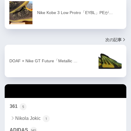
Nike Kobe 3 Low Protro「EYBL」PEが…
次の記事
DOAF × Nike GT Future「Metallic …
カテゴリー
361
5
Nikola Jokic
1
ADIDAS
145