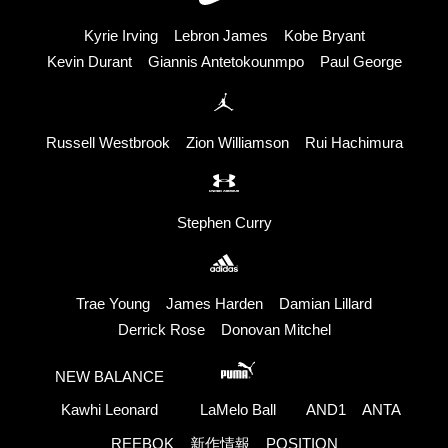
Kyrie Irving
Lebron James
Kobe Bryant
Kevin Durant
Giannis Antetokounmpo
Paul George
Russell Westbrook
Zion Williamson
Rui Hachimura
Stephen Curry
Trae Young
James Harden
Damian Lillard
Derrick Rose
Donovan Mitchel
NEW BALANCE
Kawhi Leonard
LaMelo Ball
AND1
ANTA
REEBOK
新作情報
POSITION