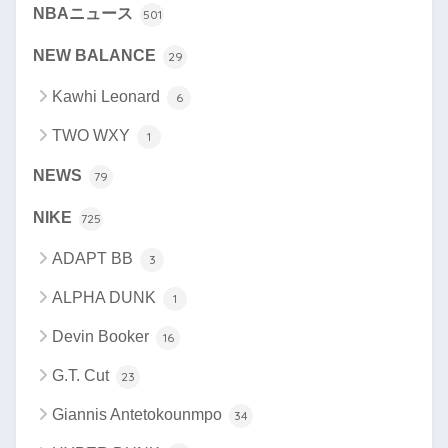
NBAニュース
501
NEW BALANCE
29
Kawhi Leonard
6
TWO WXY
1
NEWS
79
NIKE
725
ADAPT BB
3
ALPHA DUNK
1
Devin Booker
16
G.T. Cut
23
Giannis Antetokounmpo
34