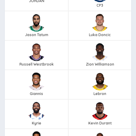
JORDAN
CP3
Jason Tatum
Luka Doncic
Russell Westbrook
Zion Williamson
Giannis
Lebron
Kyrie
Kevin Durant