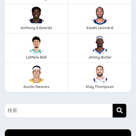
Anthony Edwards
Kawhi Leonard
LaMelo Ball
Jimmy Butler
Austin Reaves
Klay Thompson