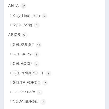
ANTA
12
Klay Thompson
7
Kyrie Irving
1
ASICS
55
GELBURST
13
GELFAIRY
1
GELHOOP
9
GELPRIMESHOT
1
GELTRIFORCE
2
GLIDENOVA
4
NOVA SURGE
2