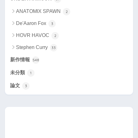
ANATOMIX SPAWN
2
De'Aaron Fox
3
HOVR HAVOC
2
Stephen Curry
33
新作情報
548
未分類
1
論文
3