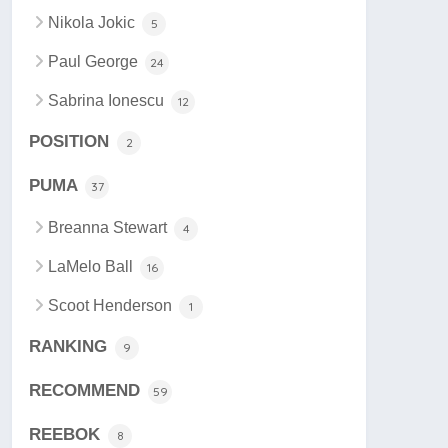
Nikola Jokic
5
Paul George
24
Sabrina Ionescu
12
POSITION
2
PUMA
37
Breanna Stewart
4
LaMelo Ball
16
Scoot Henderson
1
RANKING
9
RECOMMEND
59
REEBOK
8