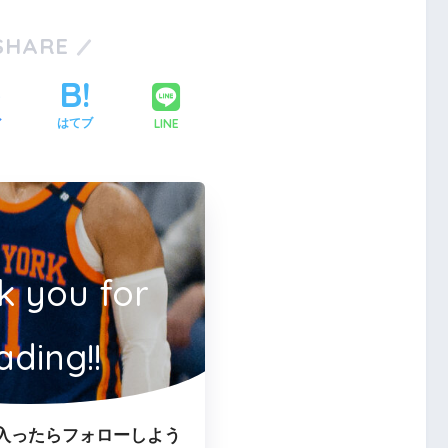
SHARE
LINE
ア
はてブ
k you for
ading!!
入ったらフォローしよう