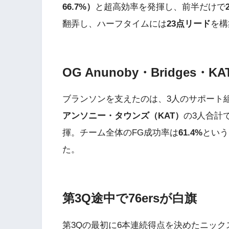
66.7%）
と超高効率を発揮し、前半だけで
翻弄し、ハーフタイムには
23点リード
を構
OG Anunoby・Bridges・
ブランソンを支えたのは、3人のサポート
アンソニー・タウンズ（KAT）
の3人合計でF
揮。チーム全体のFG成功率は
61.4%
という
た。
第3Q途中で76ersが白旗
第3Qの最初に6本連続得点を決めたニック