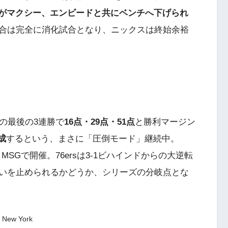
ジがマクシー、エンビードと共にベンチへ下げられ
合は完全に消化試合となり、ニックスは終始余裕
の最後の3連勝で
16点・29点・51点
と勝利マージン
成
するという、まさに「圧倒モード」継続中。
MSGで開催。76ersは3-1ビハインドからの大逆転
いを止められるかどうか、シリーズの分岐点とな
S New York