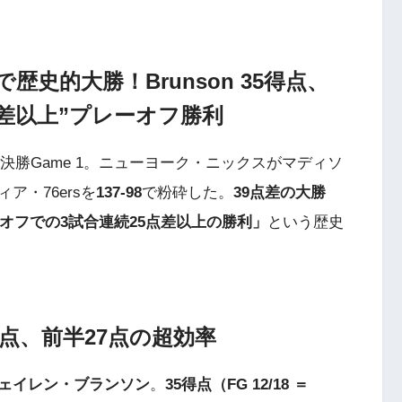
ame 1で歴史的大勝！Brunson 35得点、
点差以上”プレーオフ勝利
準決勝Game 1。ニューヨーク・ニックスがマディソ
・76ersを
137-98
で粉砕した。
39点差の大勝
オフでの3試合連続25点差以上の勝利」
という歴史
点、前半27点の超効率
ェイレン・ブランソン
。
35得点（FG 12/18 ＝