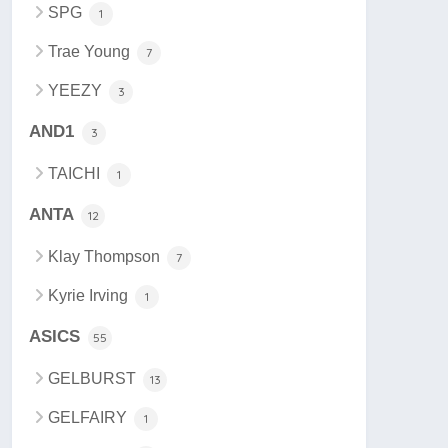
SPG
1
Trae Young
7
YEEZY
3
AND1
3
TAICHI
1
ANTA
12
Klay Thompson
7
Kyrie Irving
1
ASICS
55
GELBURST
13
GELFAIRY
1