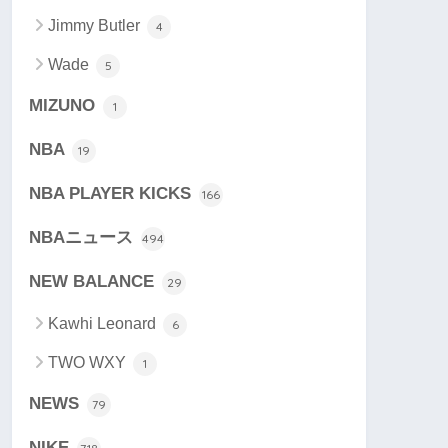
Jimmy Butler
4
Wade
5
MIZUNO
1
NBA
19
NBA PLAYER KICKS
166
NBAニュース
494
NEW BALANCE
29
Kawhi Leonard
6
TWO WXY
1
NEWS
79
NIKE