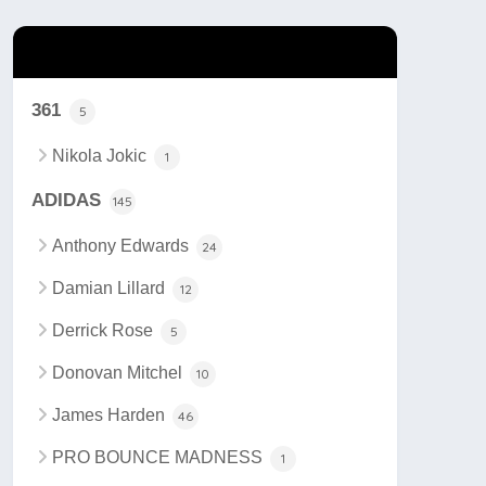
カテゴリー
361
5
Nikola Jokic
1
ADIDAS
145
Anthony Edwards
24
Damian Lillard
12
Derrick Rose
5
Donovan Mitchel
10
James Harden
46
PRO BOUNCE MADNESS
1