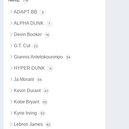
718
ADAPT BB
3
ALPHA DUNK
1
Devin Booker
16
G.T. Cut
22
Giannis Antetokounmpo
34
HYPER DUNK
6
Ja Morant
34
Kevin Durant
47
Kobe Bryant
115
Kyrie Irving
92
Lebron James
82