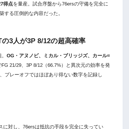
27得点
を量産。試合序盤から76ersの守備を完全に
築する圧倒的な内容だった。
KATの3人が3P 8/12の超高確率
組。
OG・アヌノビ、ミカル・ブリッジズ、カール=
G 21/29、3P 8/12（66.7%）と異次元の効率を発
、プレーオフではほぼあり得ない数字を記録し
スに対し、76ersは抵抗の手段を完全に失ってい