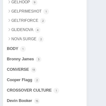
GELHOOP
9
GELPRIMESHOT
1
GELTRIFORCE
2
GLIDENOVA
4
NOVA SURGE
2
BODY
1
Bronny James
3
CONVERSE
13
Cooper Flagg
2
CROSSOVER CULTURE
1
Devin Booker
15