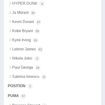
HYPER DUNK
6
Ja Morant
34
Kevin Durant
47
Kobe Bryant
115
Kyrie Irving
92
Lebron James
82
Nikola Jokic
5
Paul George
24
Sabrina Ionescu
12
POSITION
2
PUMA
37