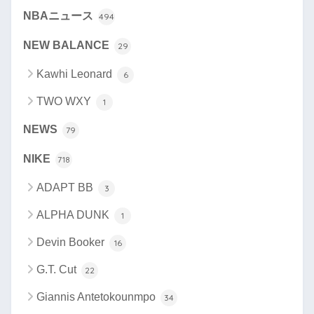
NBAニュース
494
NEW BALANCE
29
Kawhi Leonard
6
TWO WXY
1
NEWS
79
NIKE
718
ADAPT BB
3
ALPHA DUNK
1
Devin Booker
16
G.T. Cut
22
Giannis Antetokounmpo
34