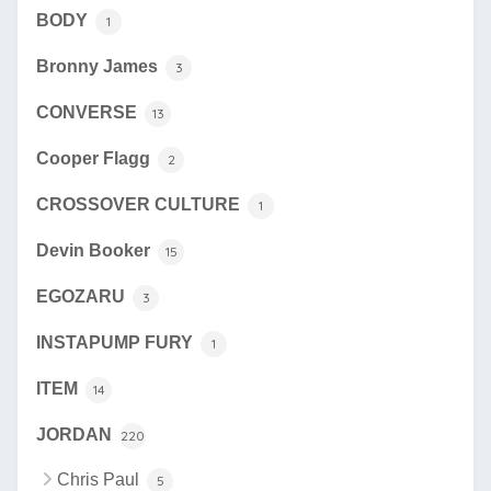
BODY
1
Bronny James
3
CONVERSE
13
Cooper Flagg
2
CROSSOVER CULTURE
1
Devin Booker
15
EGOZARU
3
INSTAPUMP FURY
1
ITEM
14
JORDAN
220
Chris Paul
5