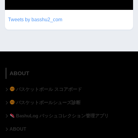
twitterもフォローしてね！！
Tweets by basshu2_com
ABOUT
バスケットボール スコアボード
バスケットボールシューズ診断
BashuLog バッシュコレクション管理アプリ
ABOUT