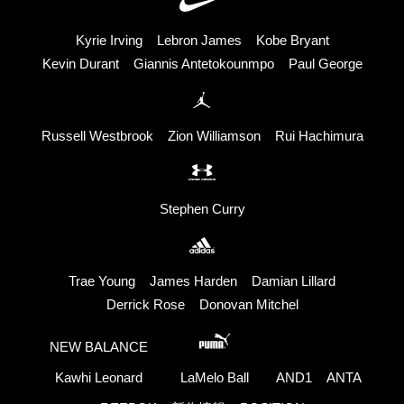
Kyrie Irving
Lebron James
Kobe Bryant
Kevin Durant
Giannis Antetokounmpo
Paul George
Russell Westbrook
Zion Williamson
Rui Hachimura
Stephen Curry
Trae Young
James Harden
Damian Lillard
Derrick Rose
Donovan Mitchel
NEW BALANCE
Kawhi Leonard
LaMelo Ball
AND1
ANTA