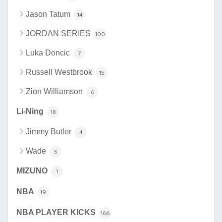
Jason Tatum
14
JORDAN SERIES
100
Luka Doncic
7
Russell Westbrook
15
Zion Williamson
6
Li-Ning
18
Jimmy Butler
4
Wade
5
MIZUNO
1
NBA
19
NBA PLAYER KICKS
166