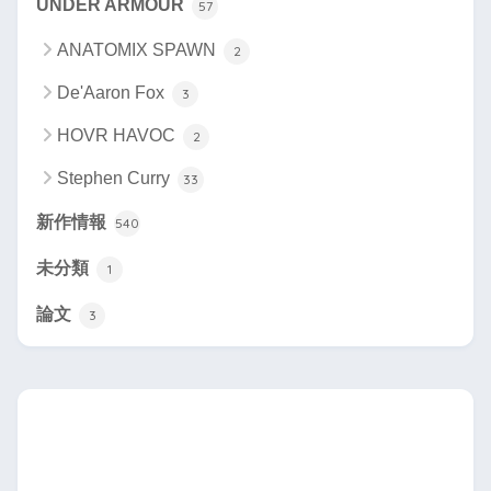
UNDER ARMOUR
57
ANATOMIX SPAWN
2
De'Aaron Fox
3
HOVR HAVOC
2
Stephen Curry
33
新作情報
540
未分類
1
論文
3