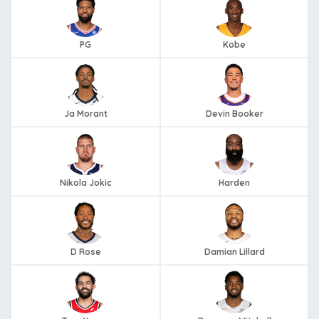
PG
Kobe
Ja Morant
Devin Booker
Nikola Jokic
Harden
D Rose
Damian Lillard