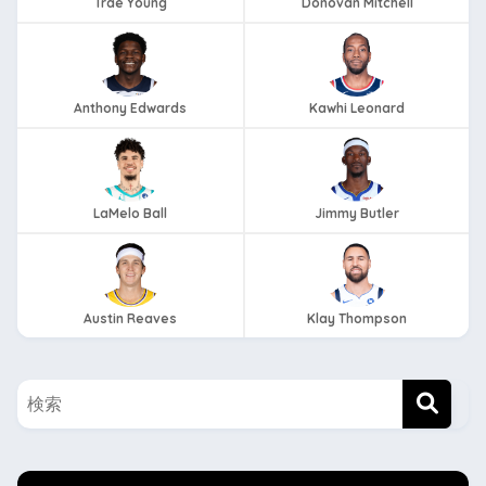
Trae Young
Donovan Mitchell
Anthony Edwards
Kawhi Leonard
LaMelo Ball
Jimmy Butler
Austin Reaves
Klay Thompson