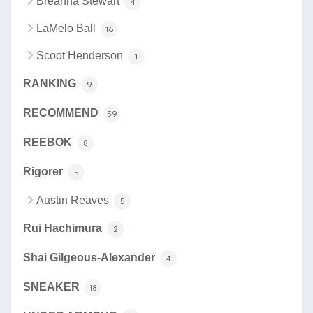
Breanna Stewart
4
LaMelo Ball
16
Scoot Henderson
1
RANKING
9
RECOMMEND
59
REEBOK
8
Rigorer
5
Austin Reaves
5
Rui Hachimura
2
Shai Gilgeous-Alexander
4
SNEAKER
18