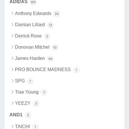
ADIDAS
145
Anthony Edwards
24
Damian Lillard
12
Derrick Rose
5
Donovan Mitchel
10
James Harden
46
PRO BOUNCE MADNESS
1
SPG
1
Trae Young
7
YEEZY
3
AND1
3
TAICHI
1