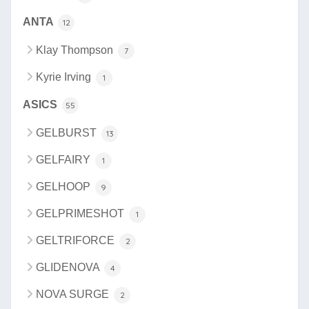
ANTA
12
Klay Thompson
7
Kyrie Irving
1
ASICS
55
GELBURST
13
GELFAIRY
1
GELHOOP
9
GELPRIMESHOT
1
GELTRIFORCE
2
GLIDENOVA
4
NOVA SURGE
2