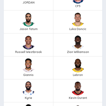
JORDAN
CP3
Jason Tatum
Luka Doncic
Russell Westbrook
Zion Williamson
Giannis
Lebron
Kyrie
Kevin Durant