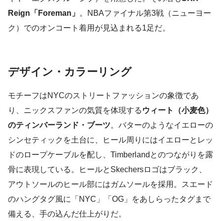
Reign「Foreman」
。NBAファイナル第3戦（ニューヨー
ク）でのオンコート着用が見込まれる1足だ。
デザイン・カラーリング
モチーフはNYCのストリートファッションの象徴であ
り、ニックスファンの気質を体現する
ウィート（小麦色）
のティンバーランド・ブーツ
。バターのようなイエローの
シンセティックを土台に、ヒール周りにはイエローとレッ
ドのロープケーブルを配し、Timberlandとのつながりを露
骨に表現している。ヒールとSkechersロゴはブラック、
アウトソールのヒール部にはガムソールを採用。スエード
のハングタグ風に「NYC」「OG」をあしらったタグまで
備える、手の込んだ仕上がりだ。