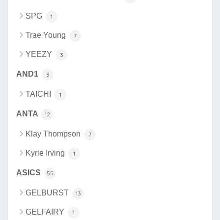
SPG
1
Trae Young
7
YEEZY
3
AND1
3
TAICHI
1
ANTA
12
Klay Thompson
7
Kyrie Irving
1
ASICS
55
GELBURST
13
GELFAIRY
1