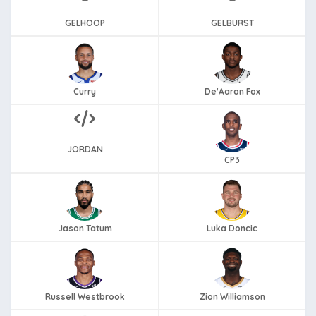
GELHOOP
GELBURST
Curry
De'Aaron Fox
JORDAN
CP3
Jason Tatum
Luka Doncic
Russell Westbrook
Zion Williamson