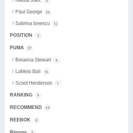
Nikola Jokic
5
Paul George
24
Sabrina Ionescu
12
POSITION
2
PUMA
37
Breanna Stewart
4
LaMelo Ball
16
Scoot Henderson
1
RANKING
9
RECOMMEND
59
REEBOK
8
Rigorer
5