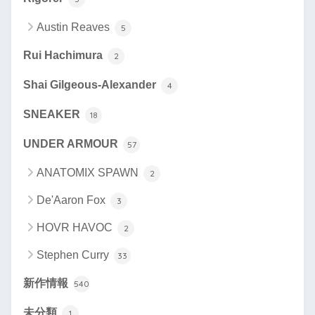
Austin Reaves
5
Rui Hachimura
2
Shai Gilgeous-Alexander
4
SNEAKER
18
UNDER ARMOUR
57
ANATOMIX SPAWN
2
De'Aaron Fox
3
HOVR HAVOC
2
Stephen Curry
33
新作情報
540
未分類
1