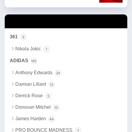
カテゴリー
361
5
Nikola Jokic
1
ADIDAS
145
Anthony Edwards
24
Damian Lillard
12
Derrick Rose
5
Donovan Mitchel
10
James Harden
46
PRO BOUNCE MADNESS
1