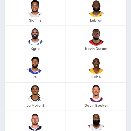
Giannis
Lebron
Kyrie
Kevin Durant
PG
Kobe
Ja Morant
Devin Booker