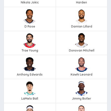
Nikola Jokic
Harden
D Rose
Damian Lillard
Trae Young
Donovan Mitchell
Anthony Edwards
Kawhi Leonard
LaMelo Ball
Jimmy Butler