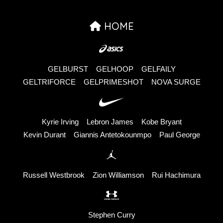
HOME
GELBURST
GELHOOP
GELFAILY
GELTRIFORCE
GELPRIMESHOT
NOVA SURGE
Kyrie Irving
Lebron James
Kobe Bryant
Kevin Durant
Giannis Antetokounmpo
Paul George
Russell Westbrook
Zion Williamson
Rui Hachimura
Stephen Curry