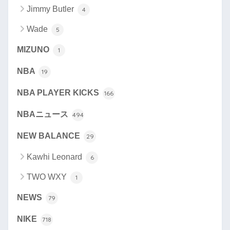
Jimmy Butler
4
Wade
5
MIZUNO
1
NBA
19
NBA PLAYER KICKS
166
NBAニュース
494
NEW BALANCE
29
Kawhi Leonard
6
TWO WXY
1
NEWS
79
NIKE
718