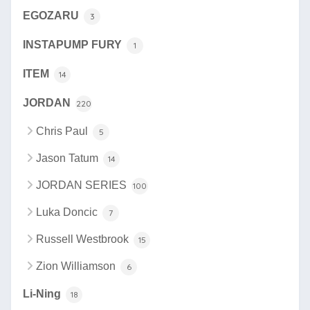
EGOZARU
3
INSTAPUMP FURY
1
ITEM
14
JORDAN
220
Chris Paul
5
Jason Tatum
14
JORDAN SERIES
100
Luka Doncic
7
Russell Westbrook
15
Zion Williamson
6
Li-Ning
18