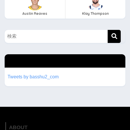
Austin Reaves
Klay Thompson
twitterもフォローしてね！！
Tweets by basshu2_com
ABOUT