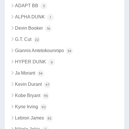
ADAPT BB
3
ALPHA DUNK
1
Devin Booker
16
G.T. Cut
22
Giannis Antetokounmpo
34
HYPER DUNK
6
Ja Morant
34
Kevin Durant
47
Kobe Bryant
115
Kyrie Irving
92
Lebron James
82