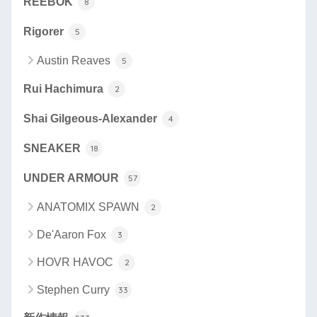
REEBOK
8
Rigorer
5
Austin Reaves
5
Rui Hachimura
2
Shai Gilgeous-Alexander
4
SNEAKER
18
UNDER ARMOUR
57
ANATOMIX SPAWN
2
De'Aaron Fox
3
HOVR HAVOC
2
Stephen Curry
33