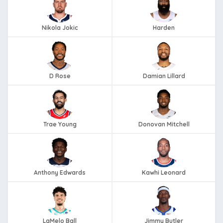
Nikola Jokic
Harden
D Rose
Damian Lillard
Trae Young
Donovan Mitchell
Anthony Edwards
Kawhi Leonard
LaMelo Ball
Jimmy Butler