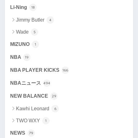
Li-Ning
18
Jimmy Butler
4
Wade
5
MIZUNO
1
NBA
19
NBA PLAYER KICKS
166
NBAニュース
494
NEW BALANCE
29
Kawhi Leonard
6
TWO WXY
1
NEWS
79