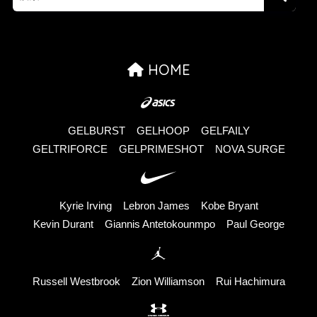
HOME
GELBURST
GELHOOP
GELFAILY
GELTRIFORCE
GELPRIMESHOT
NOVA SURGE
Kyrie Irving
Lebron James
Kobe Bryant
Kevin Durant
Giannis Antetokounmpo
Paul George
Russell Westbrook
Zion Williamson
Rui Hachimura