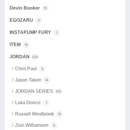
Devin Booker
15
EGOZARU
3
INSTAPUMP FURY
1
ITEM
14
JORDAN
220
Chris Paul
5
Jason Tatum
14
JORDAN SERIES
100
Luka Doncic
7
Russell Westbrook
15
Zion Williamson
6