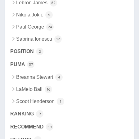
Lebron James
82
Nikola Jokic
5
Paul George
24
Sabrina Ionescu
12
POSITION
2
PUMA
37
Breanna Stewart
4
LaMelo Ball
16
Scoot Henderson
1
RANKING
9
RECOMMEND
59