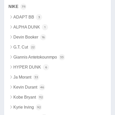
NIKE
711
ADAPT BB
3
ALPHA DUNK
1
Devin Booker
16
G.T. Cut
22
Giannis Antetokounmpo
33
HYPER DUNK
6
Ja Morant
33
Kevin Durant
46
Kobe Bryant
112
Kyrie Irving
92