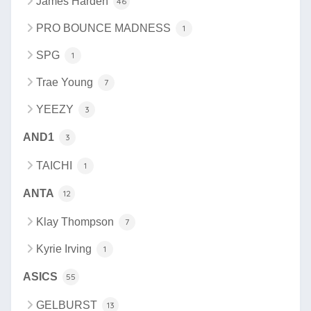
James Harden
46
PRO BOUNCE MADNESS
1
SPG
1
Trae Young
7
YEEZY
3
AND1
3
TAICHI
1
ANTA
12
Klay Thompson
7
Kyrie Irving
1
ASICS
55
GELBURST
13