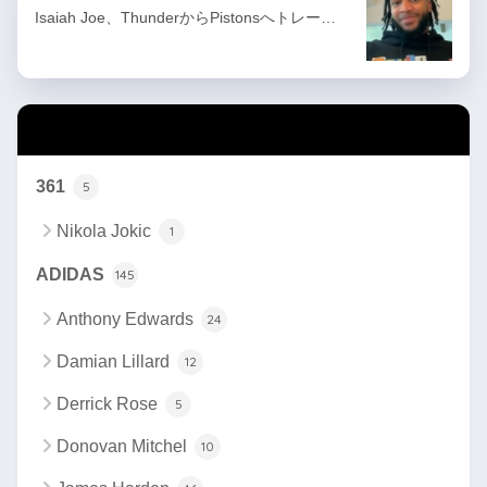
Isaiah Joe、ThunderからPistonsへトレー…
カテゴリー
361
5
Nikola Jokic
1
ADIDAS
145
Anthony Edwards
24
Damian Lillard
12
Derrick Rose
5
Donovan Mitchel
10