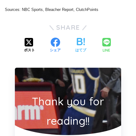
Sources: NBC Sports, Bleacher Report, ClutchPoints
SHARE
LINE
ポスト
シェア
はてブ
Thank you for
reading!!