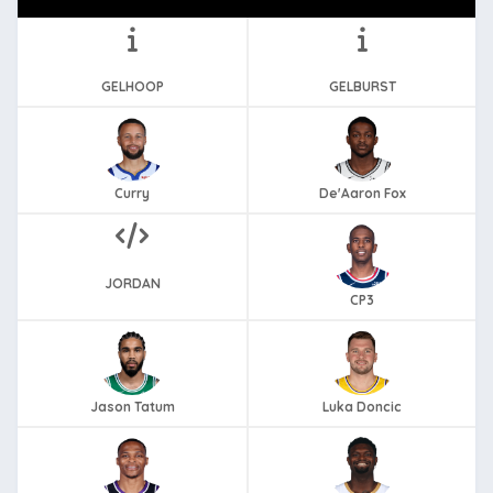
GELHOOP
GELBURST
Curry
De'Aaron Fox
JORDAN
CP3
Jason Tatum
Luka Doncic