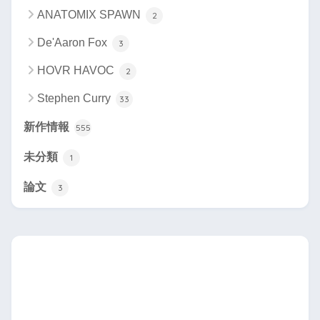
ANATOMIX SPAWN
2
De'Aaron Fox
3
HOVR HAVOC
2
Stephen Curry
33
新作情報
555
未分類
1
論文
3