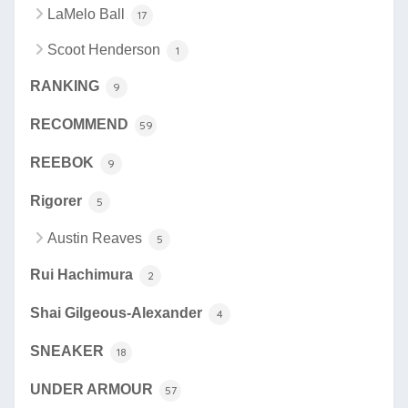
LaMelo Ball
17
Scoot Henderson
1
RANKING
9
RECOMMEND
59
REEBOK
9
Rigorer
5
Austin Reaves
5
Rui Hachimura
2
Shai Gilgeous-Alexander
4
SNEAKER
18
UNDER ARMOUR
57