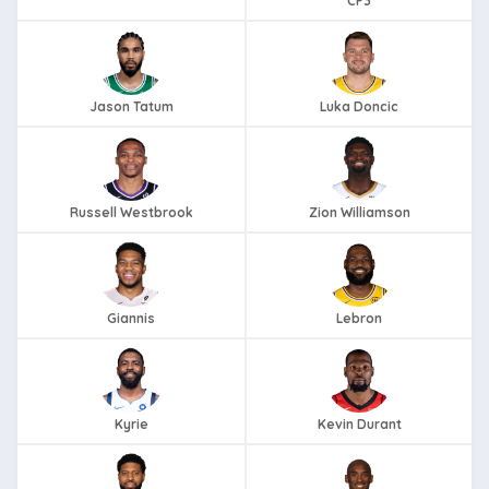
CP3
Jason Tatum
Luka Doncic
Russell Westbrook
Zion Williamson
Giannis
Lebron
Kyrie
Kevin Durant