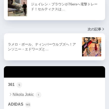
ジェイレン・ブラウンが76ersへ電撃トレー
ド！セルティクスは…
次の記事
ラメロ・ボール、ティンバーウルブズへ！ア
ンソニー・エドワーズと…
カテゴリー
361
5
Nikola Jokic
1
ADIDAS
145