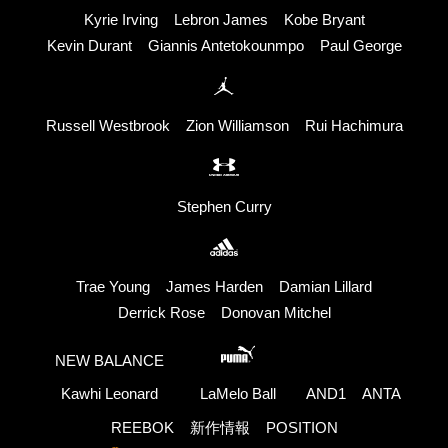
Kyrie Irving
Lebron James
Kobe Bryant
Kevin Durant
Giannis Antetokounmpo
Paul George
Russell Westbrook
Zion Williamson
Rui Hachimura
Stephen Curry
Trae Young
James Harden
Damian Lillard
Derrick Rose
Donovan Mitchel
NEW BALANCE
Kawhi Leonard
LaMelo Ball
AND1
ANTA
REEBOK
新作情報
POSITION