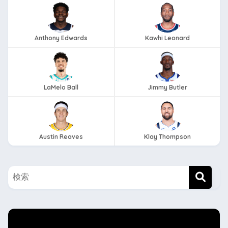
Anthony Edwards
Kawhi Leonard
LaMelo Ball
Jimmy Butler
Austin Reaves
Klay Thompson
twitterもフォローしてね！！