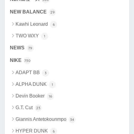
NEW BALANCE
29
Kawhi Leonard
6
TWO WXY
1
NEWS
79
NIKE
730
ADAPT BB
3
ALPHA DUNK
1
Devin Booker
16
G.T. Cut
23
Giannis Antetokounmpo
34
HYPER DUNK
6