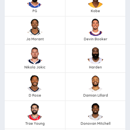
PG
Kobe
Ja Morant
Devin Booker
Nikola Jokic
Harden
D Rose
Damian Lillard
Trae Young
Donovan Mitchell