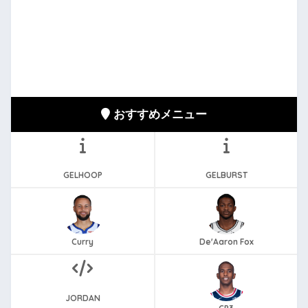
おすすめメニュー
GELHOOP
GELBURST
Curry
De'Aaron Fox
JORDAN