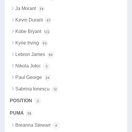
Ja Morant
34
Kevin Durant
47
Kobe Bryant
122
Kyrie Irving
92
Lebron James
84
Nikola Jokic
5
Paul George
24
Sabrina Ionescu
12
POSITION
2
PUMA
38
Breanna Stewart
4