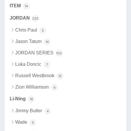
ITEM
14
JORDAN
220
Chris Paul
5
Jason Tatum
14
JORDAN SERIES
100
Luka Doncic
7
Russell Westbrook
15
Zion Williamson
6
Li-Ning
18
Jimmy Butler
4
Wade
5