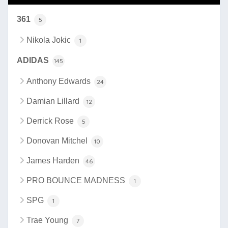
361
5
Nikola Jokic
1
ADIDAS
145
Anthony Edwards
24
Damian Lillard
12
Derrick Rose
5
Donovan Mitchel
10
James Harden
46
PRO BOUNCE MADNESS
1
SPG
1
Trae Young
7