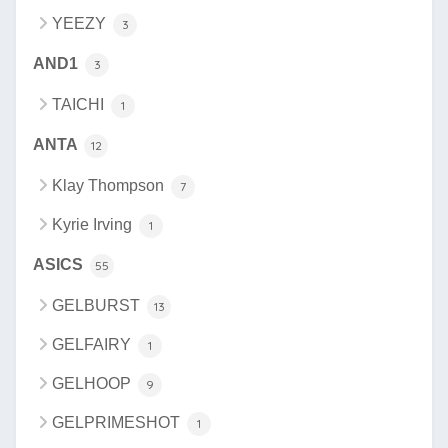
YEEZY
3
AND1
3
TAICHI
1
ANTA
12
Klay Thompson
7
Kyrie Irving
1
ASICS
55
GELBURST
13
GELFAIRY
1
GELHOOP
9
GELPRIMESHOT
1