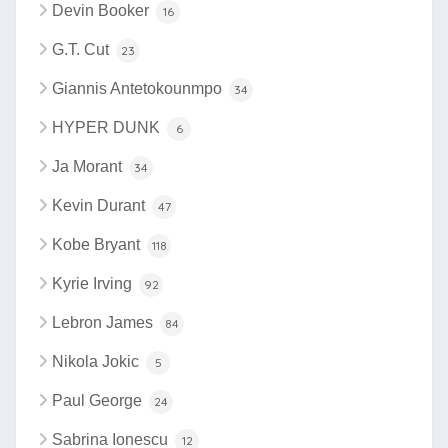
Devin Booker
16
G.T. Cut
23
Giannis Antetokounmpo
34
HYPER DUNK
6
Ja Morant
34
Kevin Durant
47
Kobe Bryant
118
Kyrie Irving
92
Lebron James
84
Nikola Jokic
5
Paul George
24
Sabrina Ionescu
12