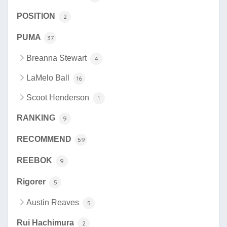
POSITION
2
PUMA
37
Breanna Stewart
4
LaMelo Ball
16
Scoot Henderson
1
RANKING
9
RECOMMEND
59
REEBOK
9
Rigorer
5
Austin Reaves
5
Rui Hachimura
2