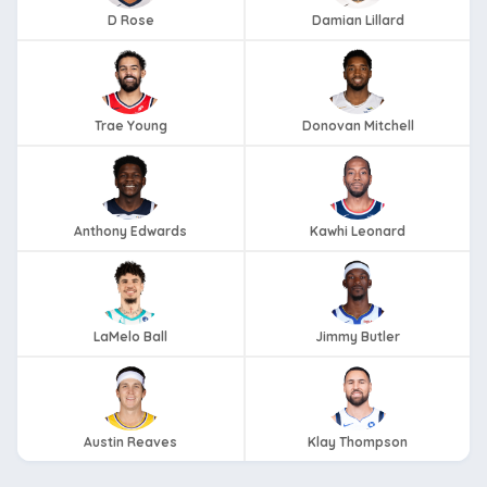
D Rose
Damian Lillard
Trae Young
Donovan Mitchell
Anthony Edwards
Kawhi Leonard
LaMelo Ball
Jimmy Butler
Austin Reaves
Klay Thompson