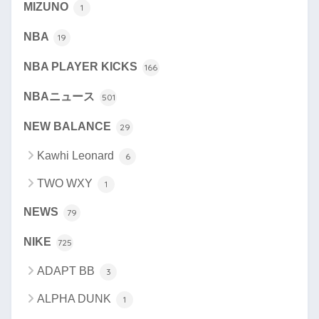
MIZUNO
1
NBA
19
NBA PLAYER KICKS
166
NBAニュース
501
NEW BALANCE
29
Kawhi Leonard
6
TWO WXY
1
NEWS
79
NIKE
725
ADAPT BB
3
ALPHA DUNK
1