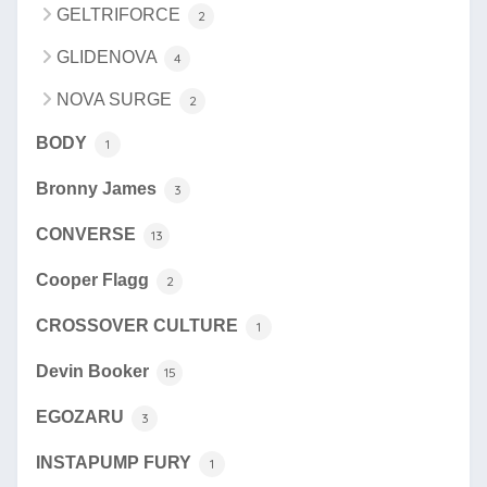
GELTRIFORCE
2
GLIDENOVA
4
NOVA SURGE
2
BODY
1
Bronny James
3
CONVERSE
13
Cooper Flagg
2
CROSSOVER CULTURE
1
Devin Booker
15
EGOZARU
3
INSTAPUMP FURY
1