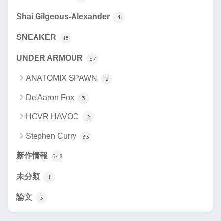
Shai Gilgeous-Alexander
4
SNEAKER
18
UNDER ARMOUR
57
ANATOMIX SPAWN
2
De'Aaron Fox
3
HOVR HAVOC
2
Stephen Curry
33
新作情報
548
未分類
1
論文
3