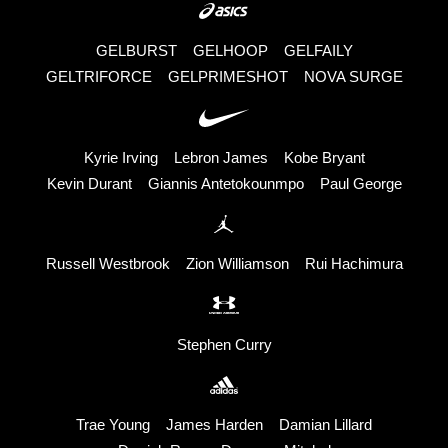
GELBURST
GELHOOP
GELFAILY
GELTRIFORCE
GELPRIMESHOT
NOVA SURGE
Kyrie Irving
Lebron James
Kobe Bryant
Kevin Durant
Giannis Antetokounmpo
Paul George
Russell Westbrook
Zion Williamson
Rui Hachimura
Stephen Curry
Trae Young
James Harden
Damian Lillard