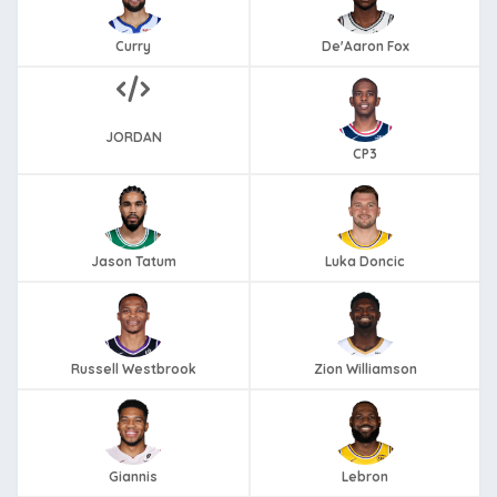
Curry
De'Aaron Fox
JORDAN
CP3
Jason Tatum
Luka Doncic
Russell Westbrook
Zion Williamson
Giannis
Lebron