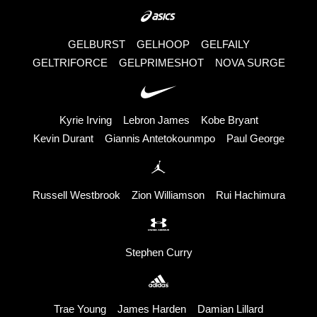
GELBURST
GELHOOP
GELFAILY
GELTRIFORCE
GELPRIMESHOT
NOVA SURGE
Kyrie Irving
Lebron James
Kobe Bryant
Kevin Durant
Giannis Antetokounmpo
Paul George
Russell Westbrook
Zion Williamson
Rui Hachimura
Stephen Curry
Trae Young
James Harden
Damian Lillard