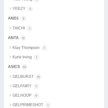
YEEZY
3
AND1
3
TAICHI
1
ANTA
12
Klay Thompson
7
Kyrie Irving
1
ASICS
55
GELBURST
13
GELFAIRY
1
GELHOOP
9
GELPRIMESHOT
1