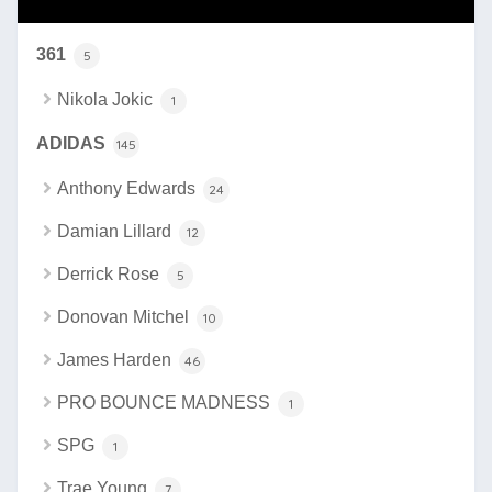
361
5
Nikola Jokic
1
ADIDAS
145
Anthony Edwards
24
Damian Lillard
12
Derrick Rose
5
Donovan Mitchel
10
James Harden
46
PRO BOUNCE MADNESS
1
SPG
1
Trae Young
7