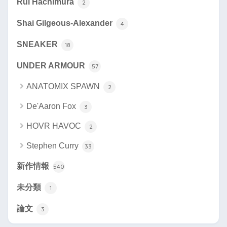
Rui Hachimura
2
Shai Gilgeous-Alexander
4
SNEAKER
18
UNDER ARMOUR
57
ANATOMIX SPAWN
2
De'Aaron Fox
3
HOVR HAVOC
2
Stephen Curry
33
新作情報
540
未分類
1
論文
3