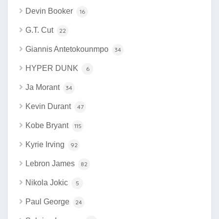
Devin Booker
16
G.T. Cut
22
Giannis Antetokounmpo
34
HYPER DUNK
6
Ja Morant
34
Kevin Durant
47
Kobe Bryant
115
Kyrie Irving
92
Lebron James
82
Nikola Jokic
5
Paul George
24