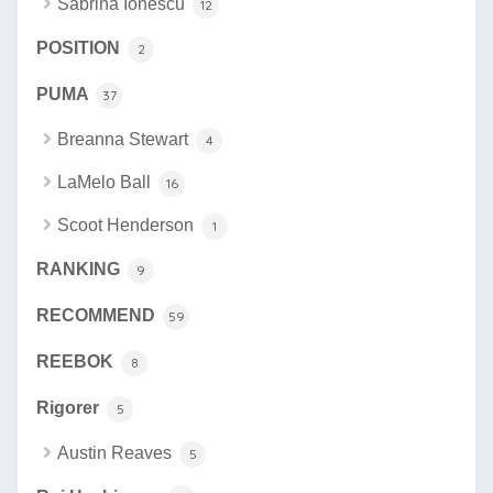
Sabrina Ionescu
12
POSITION
2
PUMA
37
Breanna Stewart
4
LaMelo Ball
16
Scoot Henderson
1
RANKING
9
RECOMMEND
59
REEBOK
8
Rigorer
5
Austin Reaves
5