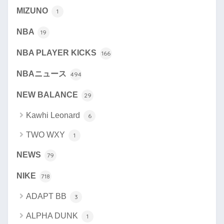
MIZUNO
1
NBA
19
NBA PLAYER KICKS
166
NBAニュース
494
NEW BALANCE
29
Kawhi Leonard
6
TWO WXY
1
NEWS
79
NIKE
718
ADAPT BB
3
ALPHA DUNK
1