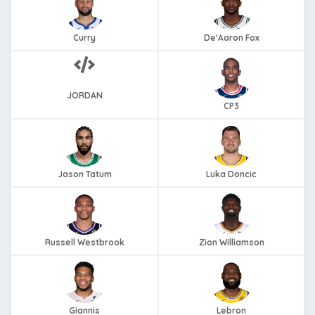
Curry
De'Aaron Fox
JORDAN
CP3
Jason Tatum
Luka Doncic
Russell Westbrook
Zion Williamson
Giannis
Lebron