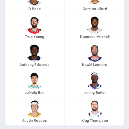
D Rose
Damian Lillard
Trae Young
Donovan Mitchell
Anthony Edwards
Kawhi Leonard
LaMelo Ball
Jimmy Butler
Austin Reaves
Klay Thompson