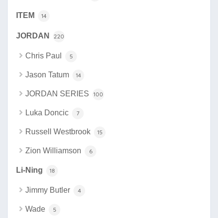
ITEM
14
JORDAN
220
Chris Paul
5
Jason Tatum
14
JORDAN SERIES
100
Luka Doncic
7
Russell Westbrook
15
Zion Williamson
6
Li-Ning
18
Jimmy Butler
4
Wade
5