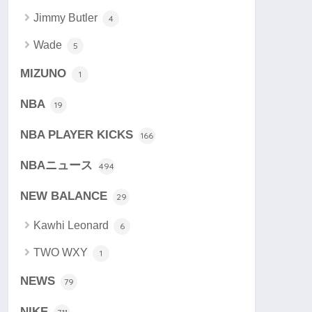
Jimmy Butler
4
Wade
5
MIZUNO
1
NBA
19
NBA PLAYER KICKS
166
NBAニュース
494
NEW BALANCE
29
Kawhi Leonard
6
TWO WXY
1
NEWS
79
NIKE