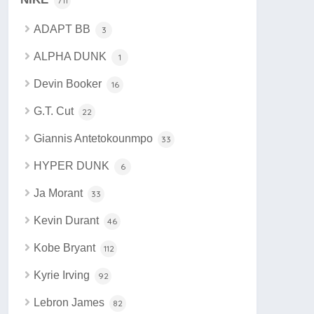
711
ADAPT BB
3
ALPHA DUNK
1
Devin Booker
16
G.T. Cut
22
Giannis Antetokounmpo
33
HYPER DUNK
6
Ja Morant
33
Kevin Durant
46
Kobe Bryant
112
Kyrie Irving
92
Lebron James
82