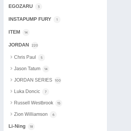
EGOZARU
3
INSTAPUMP FURY
1
ITEM
14
JORDAN
220
Chris Paul
5
Jason Tatum
14
JORDAN SERIES
100
Luka Doncic
7
Russell Westbrook
15
Zion Williamson
6
Li-Ning
18