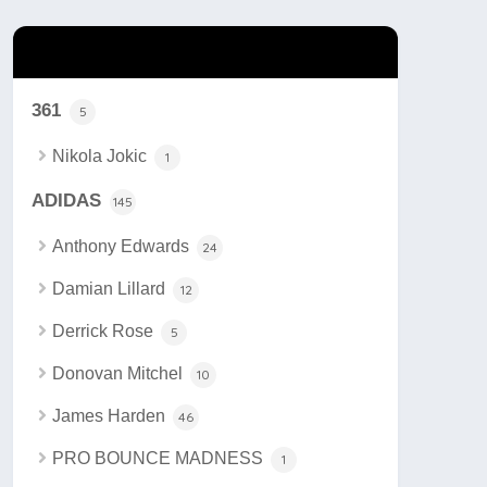
カテゴリー
361
5
Nikola Jokic
1
ADIDAS
145
Anthony Edwards
24
Damian Lillard
12
Derrick Rose
5
Donovan Mitchel
10
James Harden
46
PRO BOUNCE MADNESS
1