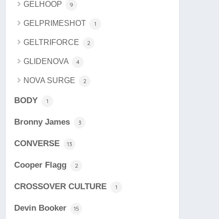
GELHOOP
9
GELPRIMESHOT
1
GELTRIFORCE
2
GLIDENOVA
4
NOVA SURGE
2
BODY
1
Bronny James
3
CONVERSE
13
Cooper Flagg
2
CROSSOVER CULTURE
1
Devin Booker
15