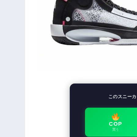
このスニーカ
COP
買う