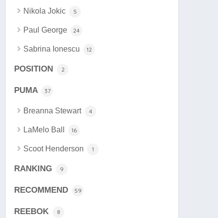
Nikola Jokic
5
Paul George
24
Sabrina Ionescu
12
POSITION
2
PUMA
37
Breanna Stewart
4
LaMelo Ball
16
Scoot Henderson
1
RANKING
9
RECOMMEND
59
REEBOK
8