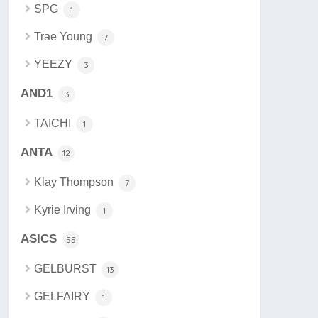
SPG
1
Trae Young
7
YEEZY
3
AND1
3
TAICHI
1
ANTA
12
Klay Thompson
7
Kyrie Irving
1
ASICS
55
GELBURST
13
GELFAIRY
1