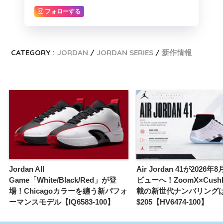
フォローする
CATEGORY :
JORDAN
JORDAN SERIES
新作情報
Jordan All
Air Jordan 41が2026
Game「White/Black/Red」が登
ビューへ！ZoomX×Cushlo
場！Chicagoカラーを纏う新パフォ
載の新世代ナンバリング
ーマンスモデル【IQ6583-100】
$205【HV6474-100】