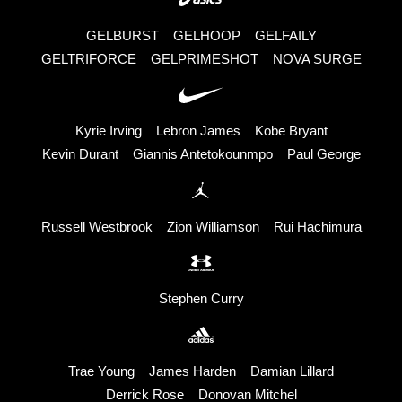
GELBURST
GELHOOP
GELFAILY
GELTRIFORCE
GELPRIMESHOT
NOVA SURGE
Kyrie Irving
Lebron James
Kobe Bryant
Kevin Durant
Giannis Antetokounmpo
Paul George
Russell Westbrook
Zion Williamson
Rui Hachimura
Stephen Curry
Trae Young
James Harden
Damian Lillard
Derrick Rose
Donovan Mitchel