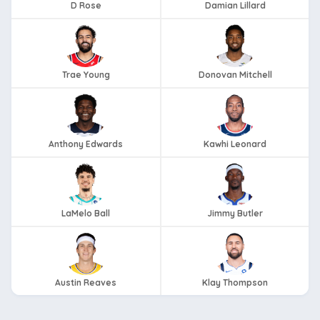
D Rose
Damian Lillard
Trae Young
Donovan Mitchell
Anthony Edwards
Kawhi Leonard
LaMelo Ball
Jimmy Butler
Austin Reaves
Klay Thompson