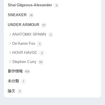
Shai Gilgeous-Alexander
4
SNEAKER
18
UNDER ARMOUR
57
ANATOMIX SPAWN
2
De'Aaron Fox
3
HOVR HAVOC
2
Stephen Curry
33
新作情報
555
未分類
1
論文
3