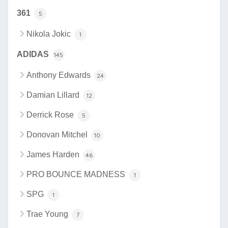
361
5
Nikola Jokic
1
ADIDAS
145
Anthony Edwards
24
Damian Lillard
12
Derrick Rose
5
Donovan Mitchel
10
James Harden
46
PRO BOUNCE MADNESS
1
SPG
1
Trae Young
7