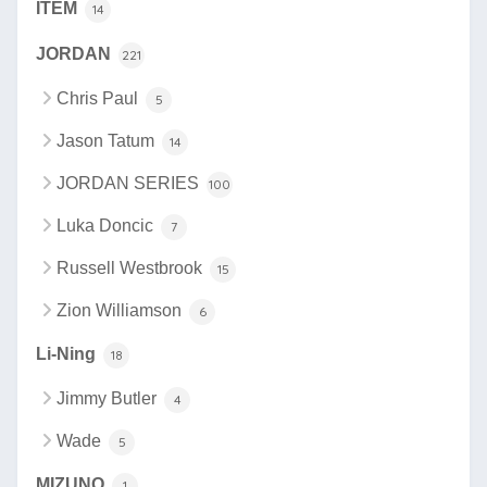
ITEM
14
JORDAN
221
Chris Paul
5
Jason Tatum
14
JORDAN SERIES
100
Luka Doncic
7
Russell Westbrook
15
Zion Williamson
6
Li-Ning
18
Jimmy Butler
4
Wade
5
MIZUNO
1