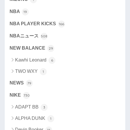
NBA
19
NBA PLAYER KICKS
166
NBAニュース
508
NEW BALANCE
29
Kawhi Leonard
6
TWO WXY
1
NEWS
79
NIKE
730
ADAPT BB
3
ALPHA DUNK
1
Devin Booker
16