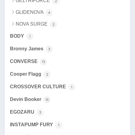
GELTRIFORCE
2
GLIDENOVA
4
NOVA SURGE
2
BODY
1
Bronny James
3
CONVERSE
13
Cooper Flagg
2
CROSSOVER CULTURE
1
Devin Booker
15
EGOZARU
3
INSTAPUMP FURY
1