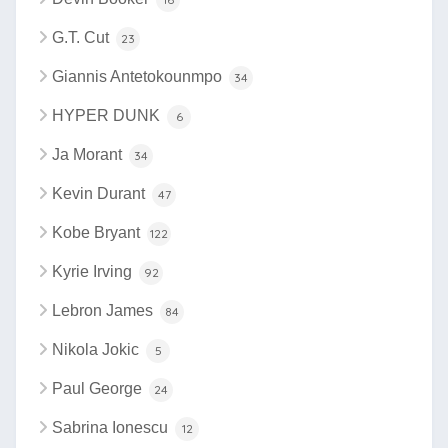
G.T. Cut
23
Giannis Antetokounmpo
34
HYPER DUNK
6
Ja Morant
34
Kevin Durant
47
Kobe Bryant
122
Kyrie Irving
92
Lebron James
84
Nikola Jokic
5
Paul George
24
Sabrina Ionescu
12