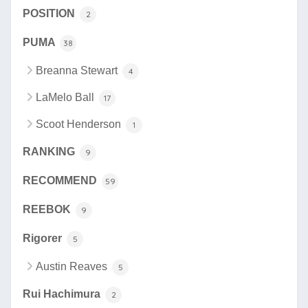
POSITION
2
PUMA
38
Breanna Stewart
4
LaMelo Ball
17
Scoot Henderson
1
RANKING
9
RECOMMEND
59
REEBOK
9
Rigorer
5
Austin Reaves
5
Rui Hachimura
2