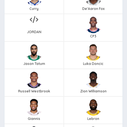
Curry
De'Aaron Fox
JORDAN
CP3
Jason Tatum
Luka Doncic
Russell Westbrook
Zion Williamson
Giannis
Lebron