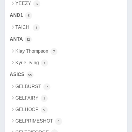
YEEZY
3
AND1
3
TAICHI
1
ANTA
12
Klay Thompson
7
Kyrie Irving
1
ASICS
55
GELBURST
13
GELFAIRY
1
GELHOOP
9
GELPRIMESHOT
1