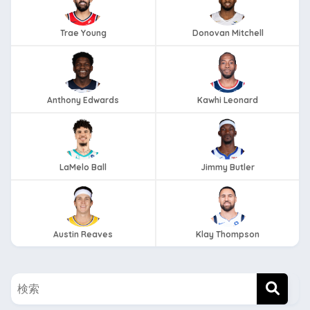
Trae Young
Donovan Mitchell
Anthony Edwards
Kawhi Leonard
LaMelo Ball
Jimmy Butler
Austin Reaves
Klay Thompson