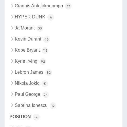
Giannis Antetokounmpo
33
HYPER DUNK
6
Ja Morant
33
Kevin Durant
46
Kobe Bryant
112
Kyrie Irving
92
Lebron James
82
Nikola Jokic
5
Paul George
24
Sabrina Ionescu
12
POSITION
2