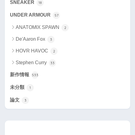
SNEAKER
18
UNDER ARMOUR
57
ANATOMIX SPAWN
2
De'Aaron Fox
3
HOVR HAVOC
2
Stephen Curry
33
新作情報
533
未分類
1
論文
3