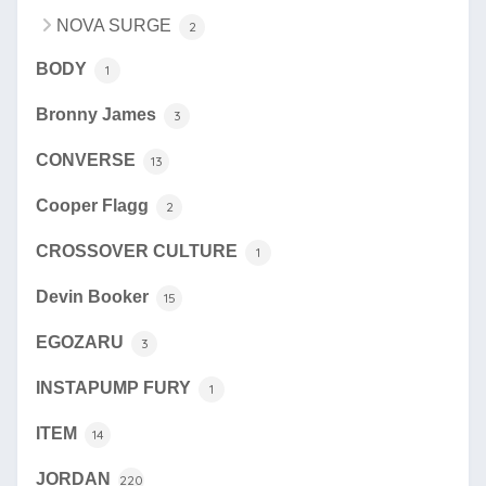
NOVA SURGE
2
BODY
1
Bronny James
3
CONVERSE
13
Cooper Flagg
2
CROSSOVER CULTURE
1
Devin Booker
15
EGOZARU
3
INSTAPUMP FURY
1
ITEM
14
JORDAN
220