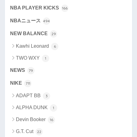
NBA PLAYER KICKS
166
NBAニュース
494
NEW BALANCE
29
Kawhi Leonard
6
TWO WXY
1
NEWS
79
NIKE
711
ADAPT BB
3
ALPHA DUNK
1
Devin Booker
16
G.T. Cut
22