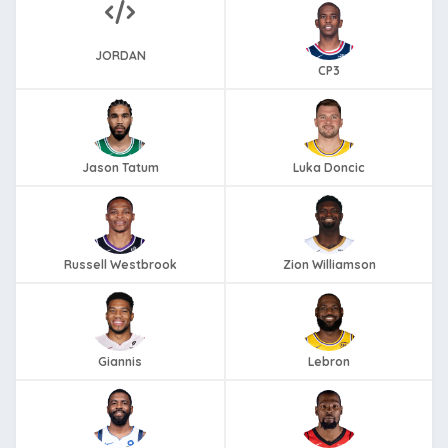
JORDAN
CP3
Jason Tatum
Luka Doncic
Russell Westbrook
Zion Williamson
Giannis
Lebron