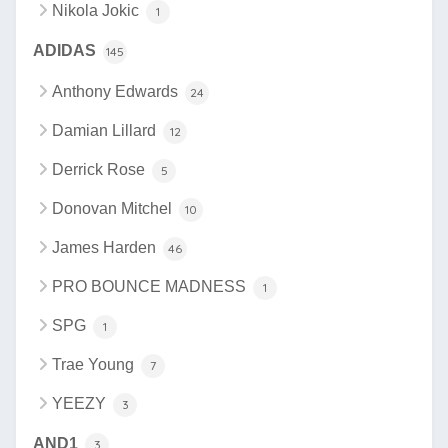
Nikola Jokic
1
ADIDAS
145
Anthony Edwards
24
Damian Lillard
12
Derrick Rose
5
Donovan Mitchel
10
James Harden
46
PRO BOUNCE MADNESS
1
SPG
1
Trae Young
7
YEEZY
3
AND1
3