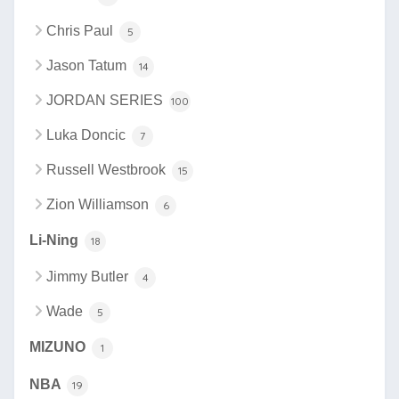
Chris Paul
5
Jason Tatum
14
JORDAN SERIES
100
Luka Doncic
7
Russell Westbrook
15
Zion Williamson
6
Li-Ning
18
Jimmy Butler
4
Wade
5
MIZUNO
1
NBA
19