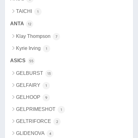
TAICHI
1
ANTA
12
Klay Thompson
7
Kyrie Irving
1
ASICS
55
GELBURST
13
GELFAIRY
1
GELHOOP
9
GELPRIMESHOT
1
GELTRIFORCE
2
GLIDENOVA
4