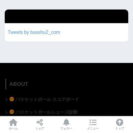
twitterもフォローしてね！！
Tweets by basshu2_com
ABOUT
バスケットボール スコアボード
バスケットボールシューズ診断
BashuLog バッシュコレクション管理アプリ
ホーム
シェア
フォロー
メニュー
トップ