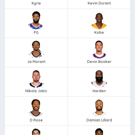
Kyrie
Kevin Durant
PG
Kobe
Ja Morant
Devin Booker
Nikola Jokic
Harden
D Rose
Damian Lillard