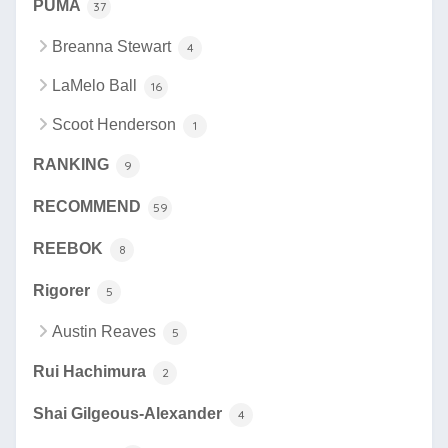
PUMA
37
Breanna Stewart
4
LaMelo Ball
16
Scoot Henderson
1
RANKING
9
RECOMMEND
59
REEBOK
8
Rigorer
5
Austin Reaves
5
Rui Hachimura
2
Shai Gilgeous-Alexander
4