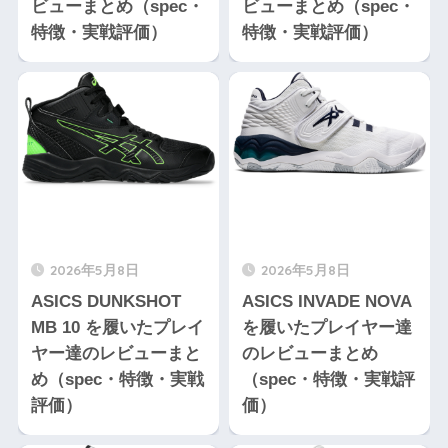
ビューまとめ（spec・
ビューまとめ（spec・
特徴・実戦評価）
特徴・実戦評価）
2026年5月8日
2026年5月8日
ASICS DUNKSHOT
ASICS INVADE NOVA
MB 10 を履いたプレイ
を履いたプレイヤー達
ヤー達のレビューまと
のレビューまとめ
め（spec・特徴・実戦
（spec・特徴・実戦評
評価）
価）