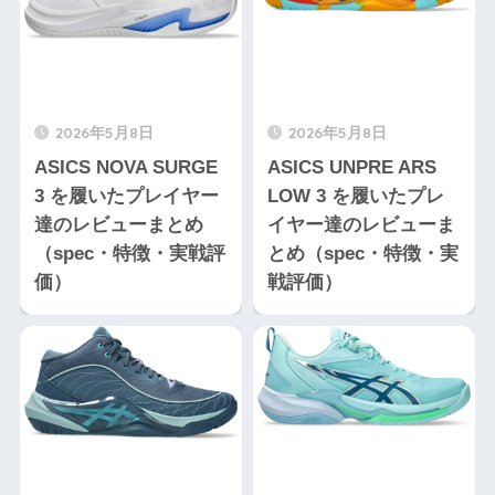
2026年5月8日
2026年5月8日
ASICS NOVA SURGE
ASICS UNPRE ARS
3 を履いたプレイヤー
LOW 3 を履いたプレ
達のレビューまとめ
イヤー達のレビューま
（spec・特徴・実戦評
とめ（spec・特徴・実
価）
戦評価）