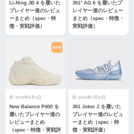
Li-Ning JB 4 を履いた
361° AG 6 を履いたプ
プレイヤー達のレビュ
レイヤー達のレビュー
ーまとめ（spec・特
まとめ（spec・特徴・
徴・実戦評価）
実戦評価）
NEW
2026年8月2日
2026年7月21日
New Balance P400 を
361 Joker 2 を履いた
履いたプレイヤー達の
プレイヤー達のレビュ
レビューまとめ
ーまとめ（spec・特
（spec・特徴・実戦評
徴・実戦評価）