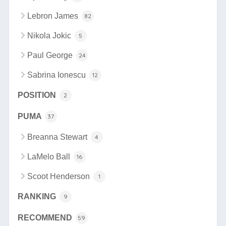
Lebron James
82
Nikola Jokic
5
Paul George
24
Sabrina Ionescu
12
POSITION
2
PUMA
37
Breanna Stewart
4
LaMelo Ball
16
Scoot Henderson
1
RANKING
9
RECOMMEND
59