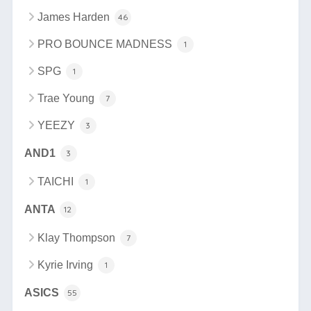
James Harden
46
PRO BOUNCE MADNESS
1
SPG
1
Trae Young
7
YEEZY
3
AND1
3
TAICHI
1
ANTA
12
Klay Thompson
7
Kyrie Irving
1
ASICS
55