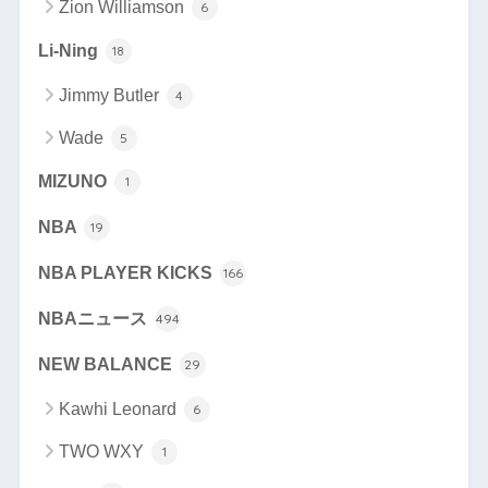
Zion Williamson
6
Li-Ning
18
Jimmy Butler
4
Wade
5
MIZUNO
1
NBA
19
NBA PLAYER KICKS
166
NBAニュース
494
NEW BALANCE
29
Kawhi Leonard
6
TWO WXY
1