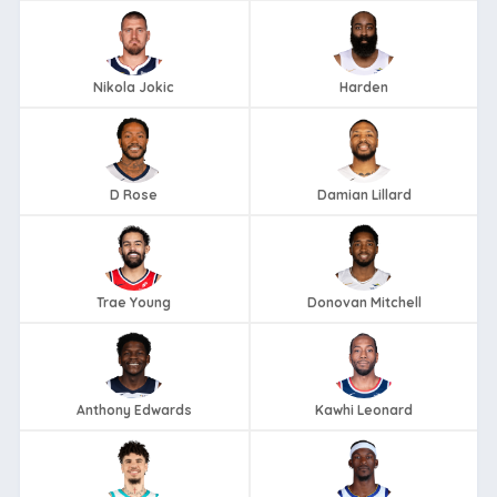
Nikola Jokic
Harden
D Rose
Damian Lillard
Trae Young
Donovan Mitchell
Anthony Edwards
Kawhi Leonard