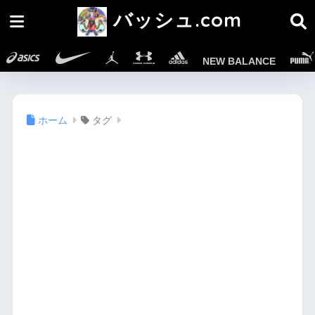
バッシュ.com
NEW BALANCE
ホーム
タグ