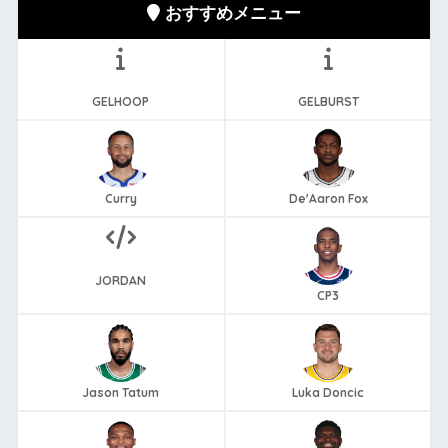
おすすめメニュー
GELHOOP
GELBURST
Curry
De'Aaron Fox
JORDAN
CP3
Jason Tatum
Luka Doncic