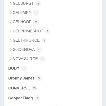
GELBURST
13
GELFAIRY
1
GELHOOP
9
GELPRIMESHOT
1
GELTRIFORCE
2
GLIDENOVA
4
NOVA SURGE
2
BODY
1
Bronny James
3
CONVERSE
13
Cooper Flagg
2