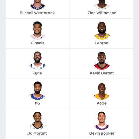
Russell Westbrook
Zion Williamson
Giannis
Lebron
Kyrie
Kevin Durant
PG
Kobe
Ja Morant
Devin Booker