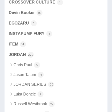
CROSSOVER CULTURE
1
Devin Booker
15
EGOZARU
3
INSTAPUMP FURY
1
ITEM
14
JORDAN
220
Chris Paul
5
Jason Tatum
14
JORDAN SERIES
100
Luka Doncic
7
Russell Westbrook
15