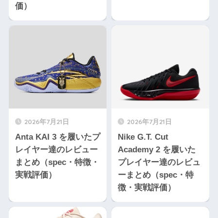
価）
2026年7月21日
2026年7月21日
Anta KAI 3 を履いたプ
Nike G.T. Cut
レイヤー達のレビュー
Academy 2 を履いた
まとめ（spec・特徴・
プレイヤー達のレビュ
実戦評価）
ーまとめ（spec・特
徴・実戦評価）