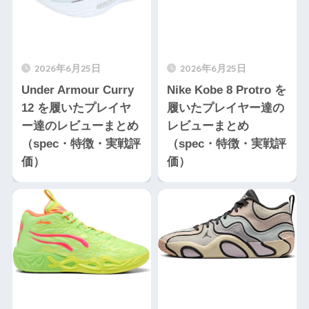
2026年6月25日
2026年6月25日
Under Armour Curry
Nike Kobe 8 Protro を
12 を履いたプレイヤ
履いたプレイヤー達の
ー達のレビューまとめ
レビューまとめ
（spec・特徴・実戦評
（spec・特徴・実戦評
価）
価）