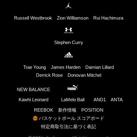
Russell Westbrook
Zion Williamson
Rui Hachimura
Stephen Curry
Trae Young
James Harden
Damian Lillard
Derrick Rose
Donovan Mitchel
NEW BALANCE
Kawhi Leonard
LaMelo Ball
AND1
ANTA
REEBOK
新作情報
POSITION
バスケットボール スコアボード
特定商取引法に基づく表記