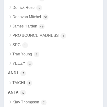
Derrick Rose
5
Donovan Mitchel
10
James Harden
46
PRO BOUNCE MADNESS
1
SPG
1
Trae Young
7
YEEZY
3
AND1
3
TAICHI
1
ANTA
12
Klay Thompson
7