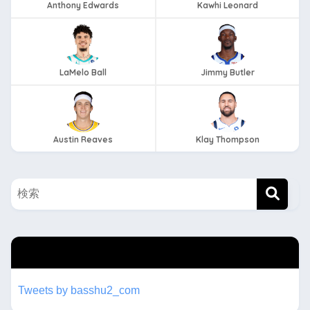
Anthony Edwards
Kawhi Leonard
LaMelo Ball
Jimmy Butler
Austin Reaves
Klay Thompson
twitterもフォローしてね！！
Tweets by basshu2_com