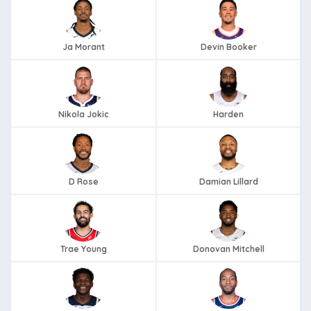
Ja Morant
Devin Booker
Nikola Jokic
Harden
D Rose
Damian Lillard
Trae Young
Donovan Mitchell