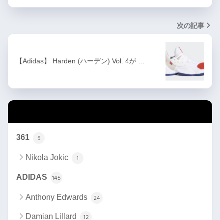
次の記事
【Adidas】 Harden (ハーデン) Vol. 4が …
カテゴリー
361
5
Nikola Jokic
1
ADIDAS
145
Anthony Edwards
24
Damian Lillard
12