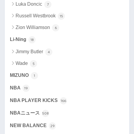
Luka Doncic
7
Russell Westbrook
15
Zion Williamson
6
Li-Ning
18
Jimmy Butler
4
Wade
5
MIZUNO
1
NBA
19
NBA PLAYER KICKS
166
NBAニュース
508
NEW BALANCE
29