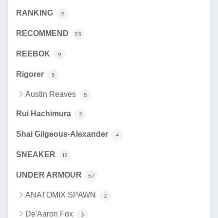
RANKING
9
RECOMMEND
59
REEBOK
9
Rigorer
5
Austin Reaves
5
Rui Hachimura
2
Shai Gilgeous-Alexander
4
SNEAKER
18
UNDER ARMOUR
57
ANATOMIX SPAWN
2
De'Aaron Fox
3