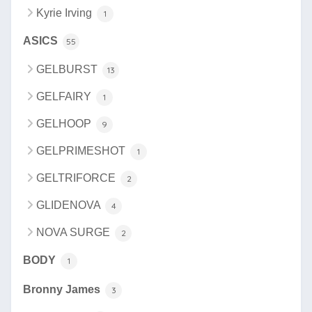
Kyrie Irving
1
ASICS
55
GELBURST
13
GELFAIRY
1
GELHOOP
9
GELPRIMESHOT
1
GELTRIFORCE
2
GLIDENOVA
4
NOVA SURGE
2
BODY
1
Bronny James
3