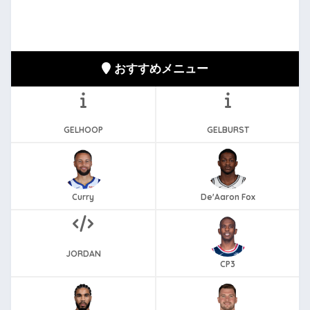
おすすめメニュー
GELHOOP
GELBURST
Curry
De'Aaron Fox
JORDAN
CP3