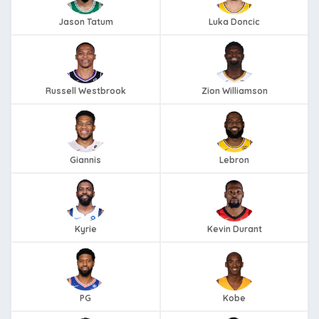
Jason Tatum
Luka Doncic
Russell Westbrook
Zion Williamson
Giannis
Lebron
Kyrie
Kevin Durant
PG
Kobe