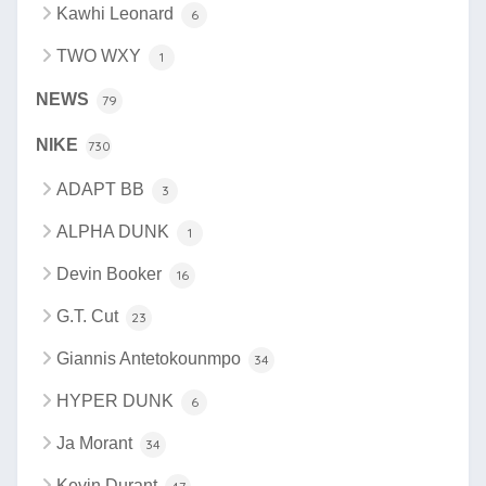
Kawhi Leonard
6
TWO WXY
1
NEWS
79
NIKE
730
ADAPT BB
3
ALPHA DUNK
1
Devin Booker
16
G.T. Cut
23
Giannis Antetokounmpo
34
HYPER DUNK
6
Ja Morant
34
Kevin Durant