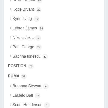
47
Kobe Bryant
122
Kyrie Irving
92
Lebron James
84
Nikola Jokic
5
Paul George
24
Sabrina Ionescu
12
POSITION
2
PUMA
38
Breanna Stewart
4
LaMelo Ball
17
Scoot Henderson
1