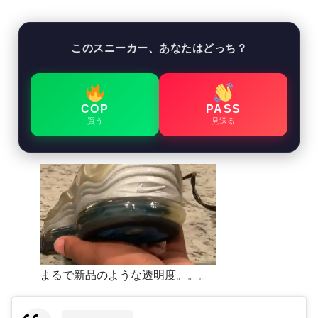
このスニーカー、あなたはどっち？
COP
PASS
買う
見送る
まるで新品のような透明度。。。