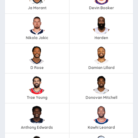
Ja Morant
Devin Booker
Nikola Jokic
Harden
D Rose
Damian Lillard
Trae Young
Donovan Mitchell
Anthony Edwards
Kawhi Leonard