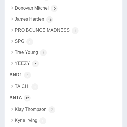
Donovan Mitchel
10
James Harden
46
PRO BOUNCE MADNESS
1
SPG
1
Trae Young
7
YEEZY
3
AND1
3
TAICHI
1
ANTA
12
Klay Thompson
7
Kyrie Irving
1