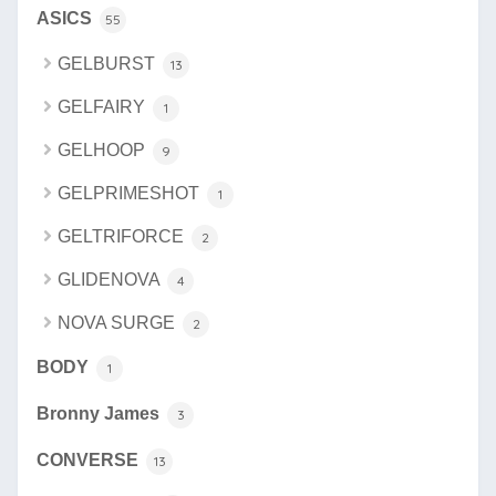
ASICS
55
GELBURST
13
GELFAIRY
1
GELHOOP
9
GELPRIMESHOT
1
GELTRIFORCE
2
GLIDENOVA
4
NOVA SURGE
2
BODY
1
Bronny James
3
CONVERSE
13