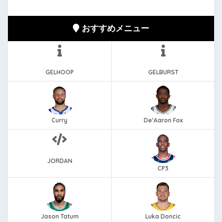
おすすめメニュー
GELHOOP
GELBURST
Curry
De'Aaron Fox
JORDAN
CP3
Jason Tatum
Luka Doncic