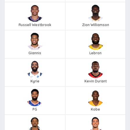
Russell Westbrook
Zion Williamson
Giannis
Lebron
Kyrie
Kevin Durant
PG
Kobe