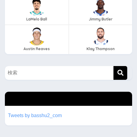
LaMelo Ball
Jimmy Butler
Austin Reaves
Klay Thompson
twitterもフォローしてね！！
Tweets by basshu2_com