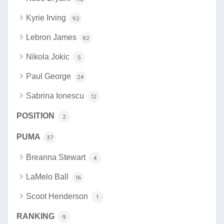
Kyrie Irving
92
Lebron James
82
Nikola Jokic
5
Paul George
24
Sabrina Ionescu
12
POSITION
2
PUMA
37
Breanna Stewart
4
LaMelo Ball
16
Scoot Henderson
1
RANKING
9