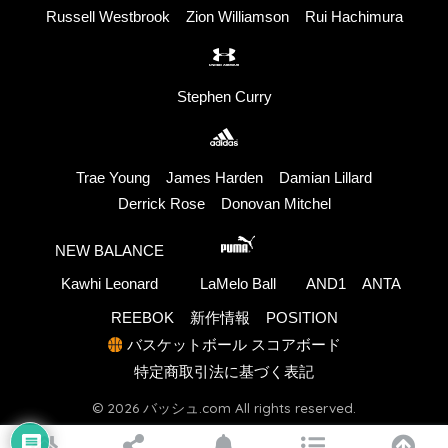
Russell Westbrook
Zion Williamson
Rui Hachimura
Stephen Curry
Trae Young
James Harden
Damian Lillard
Derrick Rose
Donovan Mitchel
NEW BALANCE
Kawhi Leonard
LaMelo Ball
AND1
ANTA
REEBOK
新作情報
POSITION
バスケットボール スコアボード
特定商取引法に基づく表記
© 2026 バッシュ.com All rights reserved.