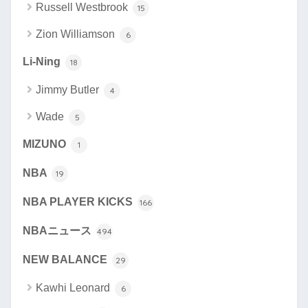
Russell Westbrook
15
Zion Williamson
6
Li-Ning
18
Jimmy Butler
4
Wade
5
MIZUNO
1
NBA
19
NBA PLAYER KICKS
166
NBAニュース
494
NEW BALANCE
29
Kawhi Leonard
6