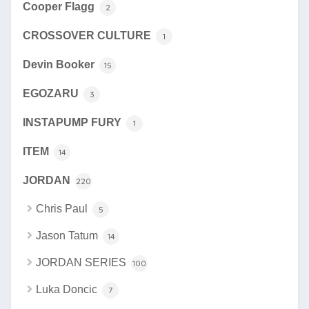
Cooper Flagg
2
CROSSOVER CULTURE
1
Devin Booker
15
EGOZARU
3
INSTAPUMP FURY
1
ITEM
14
JORDAN
220
Chris Paul
5
Jason Tatum
14
JORDAN SERIES
100
Luka Doncic
7