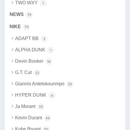
TWO WXY
1
NEWS
79
NIKE
711
ADAPT BB
3
ALPHA DUNK
1
Devin Booker
16
G.T. Cut
22
Giannis Antetokounmpo
33
HYPER DUNK
6
Ja Morant
33
Kevin Durant
46
Kobe Bryant
112