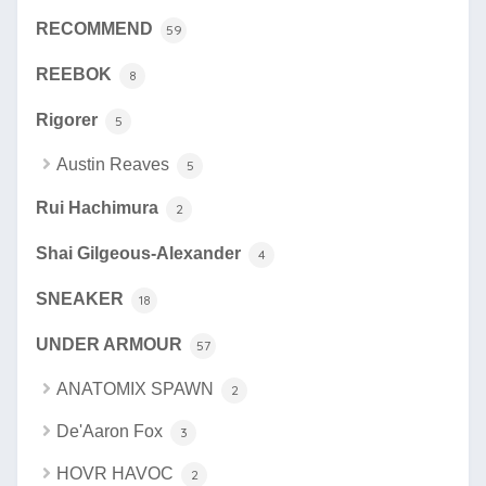
RECOMMEND
59
REEBOK
8
Rigorer
5
Austin Reaves
5
Rui Hachimura
2
Shai Gilgeous-Alexander
4
SNEAKER
18
UNDER ARMOUR
57
ANATOMIX SPAWN
2
De'Aaron Fox
3
HOVR HAVOC
2