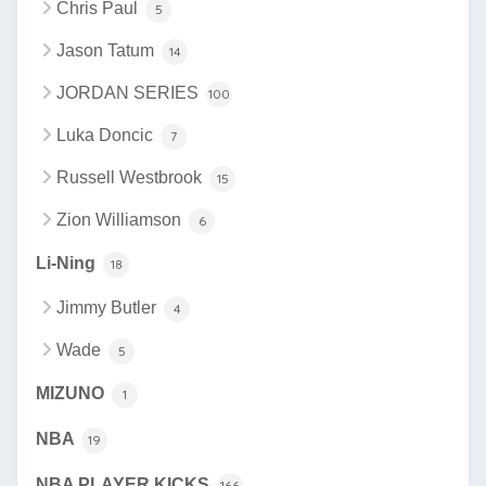
Chris Paul
5
Jason Tatum
14
JORDAN SERIES
100
Luka Doncic
7
Russell Westbrook
15
Zion Williamson
6
Li-Ning
18
Jimmy Butler
4
Wade
5
MIZUNO
1
NBA
19
NBA PLAYER KICKS
166