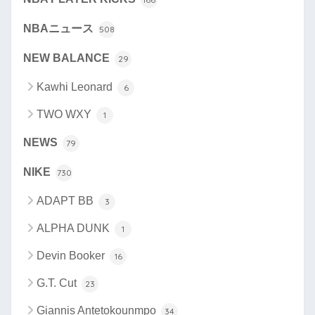
NBAニュース
508
NEW BALANCE
29
Kawhi Leonard
6
TWO WXY
1
NEWS
79
NIKE
730
ADAPT BB
3
ALPHA DUNK
1
Devin Booker
16
G.T. Cut
23
Giannis Antetokounmpo
34