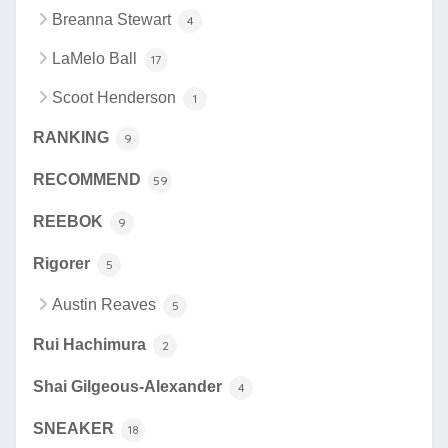
Breanna Stewart
4
LaMelo Ball
17
Scoot Henderson
1
RANKING
9
RECOMMEND
59
REEBOK
9
Rigorer
5
Austin Reaves
5
Rui Hachimura
2
Shai Gilgeous-Alexander
4
SNEAKER
18