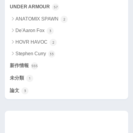
UNDER ARMOUR
57
ANATOMIX SPAWN
2
De'Aaron Fox
3
HOVR HAVOC
2
Stephen Curry
33
新作情報
555
未分類
1
論文
3