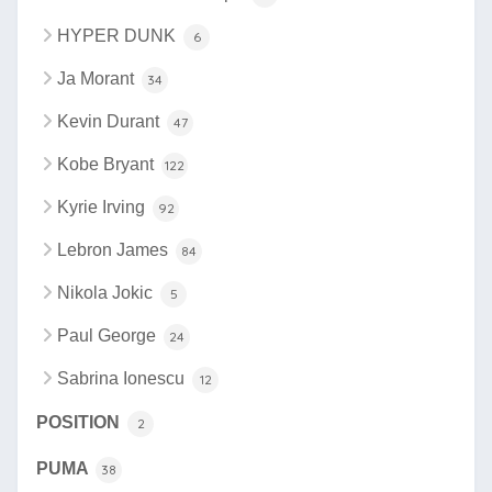
HYPER DUNK
6
Ja Morant
34
Kevin Durant
47
Kobe Bryant
122
Kyrie Irving
92
Lebron James
84
Nikola Jokic
5
Paul George
24
Sabrina Ionescu
12
POSITION
2
PUMA
38