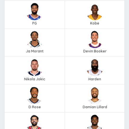
PG
Kobe
Ja Morant
Devin Booker
Nikola Jokic
Harden
D Rose
Damian Lillard