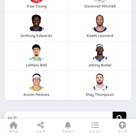
Trae Young
Donovan Mitchell
Anthony Edwards
Kawhi Leonard
LaMelo Ball
Jimmy Butler
Austin Reaves
Klay Thompson
ホーム
シェア
フォロー
メニュー
トップ