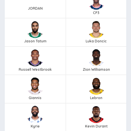
JORDAN
CP3
Jason Tatum
Luka Doncic
Russell Westbrook
Zion Williamson
Giannis
Lebron
Kyrie
Kevin Durant