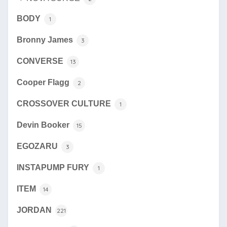
BODY
1
Bronny James
3
CONVERSE
13
Cooper Flagg
2
CROSSOVER CULTURE
1
Devin Booker
15
EGOZARU
3
INSTAPUMP FURY
1
ITEM
14
JORDAN
221