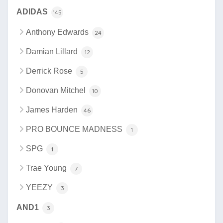
ADIDAS
145
Anthony Edwards
24
Damian Lillard
12
Derrick Rose
5
Donovan Mitchel
10
James Harden
46
PRO BOUNCE MADNESS
1
SPG
1
Trae Young
7
YEEZY
3
AND1
3