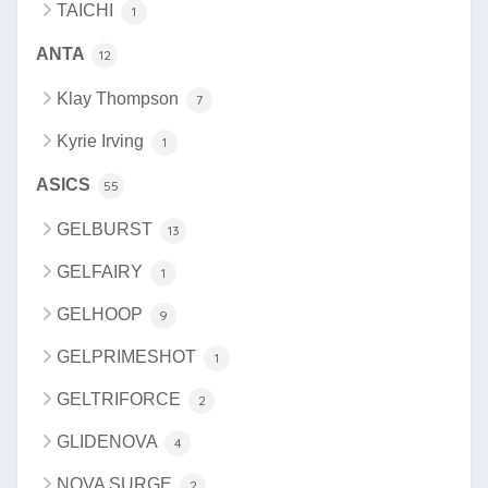
TAICHI
1
ANTA
12
Klay Thompson
7
Kyrie Irving
1
ASICS
55
GELBURST
13
GELFAIRY
1
GELHOOP
9
GELPRIMESHOT
1
GELTRIFORCE
2
GLIDENOVA
4
NOVA SURGE
2