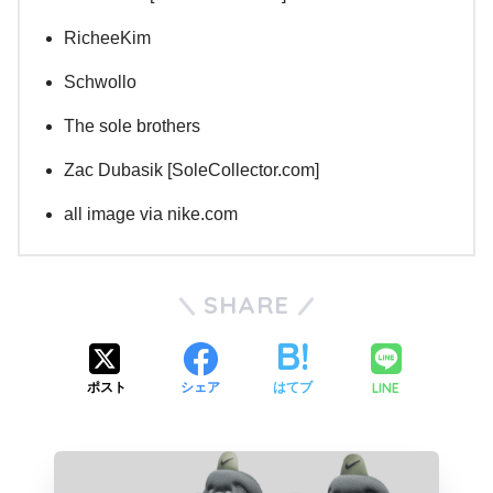
RicheeKim
Schwollo
The sole brothers
Zac Dubasik [SoleCollector.com]
all image via nike.com
SHARE
LINE
ポスト
シェア
はてブ