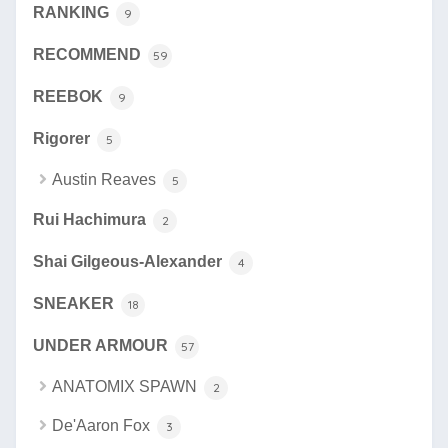
RANKING
9
RECOMMEND
59
REEBOK
9
Rigorer
5
Austin Reaves
5
Rui Hachimura
2
Shai Gilgeous-Alexander
4
SNEAKER
18
UNDER ARMOUR
57
ANATOMIX SPAWN
2
De'Aaron Fox
3