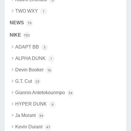
TWO WXY
1
NEWS
79
NIKE
730
ADAPT BB
3
ALPHA DUNK
1
Devin Booker
16
G.T. Cut
23
Giannis Antetokounmpo
34
HYPER DUNK
6
Ja Morant
34
Kevin Durant
47