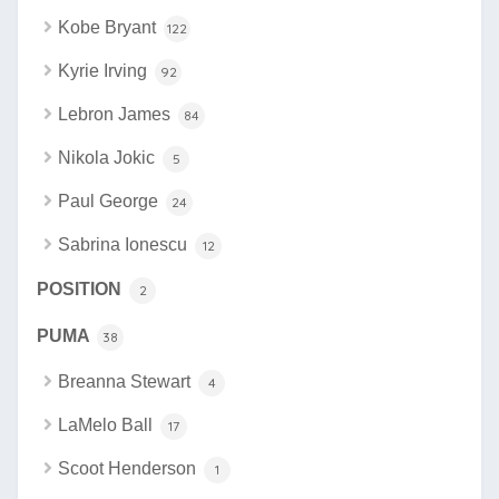
Kobe Bryant
122
Kyrie Irving
92
Lebron James
84
Nikola Jokic
5
Paul George
24
Sabrina Ionescu
12
POSITION
2
PUMA
38
Breanna Stewart
4
LaMelo Ball
17
Scoot Henderson
1