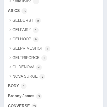
Kyrie Irving
1
ASICS
55
GELBURST
13
GELFAIRY
1
GELHOOP
9
GELPRIMESHOT
1
GELTRIFORCE
2
GLIDENOVA
4
NOVA SURGE
2
BODY
1
Bronny James
3
CONVERSE
13