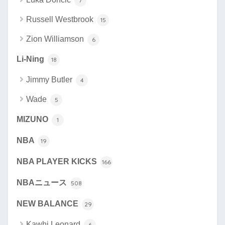
7
Russell Westbrook
15
Zion Williamson
6
Li-Ning
18
Jimmy Butler
4
Wade
5
MIZUNO
1
NBA
19
NBA PLAYER KICKS
166
NBAニュース
508
NEW BALANCE
29
Kawhi Leonard
6