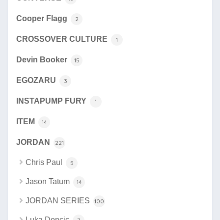
Cooper Flagg
2
CROSSOVER CULTURE
1
Devin Booker
15
EGOZARU
3
INSTAPUMP FURY
1
ITEM
14
JORDAN
221
Chris Paul
5
Jason Tatum
14
JORDAN SERIES
100
Luka Doncic