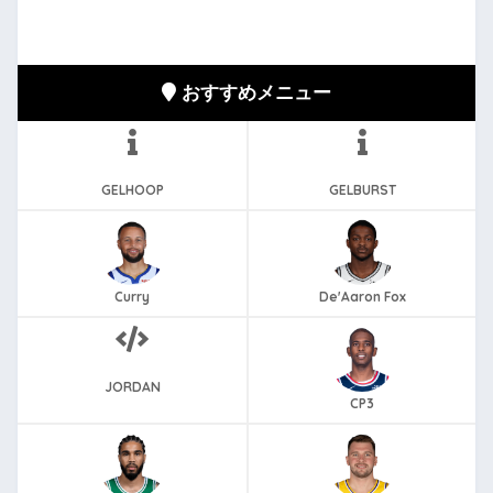
おすすめメニュー
GELHOOP
GELBURST
Curry
De'Aaron Fox
JORDAN
CP3