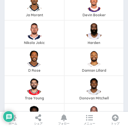
Ja Morant
Devin Booker
Nikola Jokic
Harden
D Rose
Damian Lillard
Trae Young
Donovan Mitchell
ホーム
シェア
フォロー
メニュー
トップ
Anthony Edwards
Kawhi Leonard