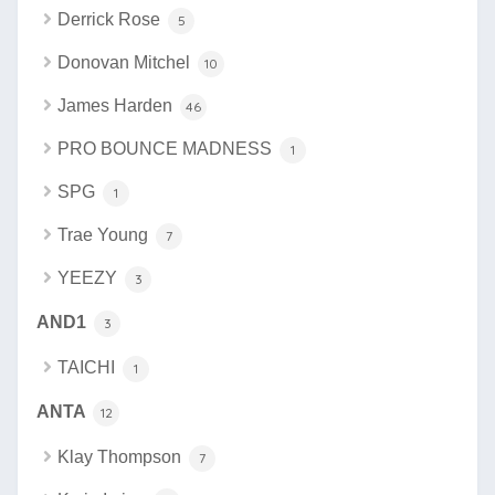
Derrick Rose
5
Donovan Mitchel
10
James Harden
46
PRO BOUNCE MADNESS
1
SPG
1
Trae Young
7
YEEZY
3
AND1
3
TAICHI
1
ANTA
12
Klay Thompson
7