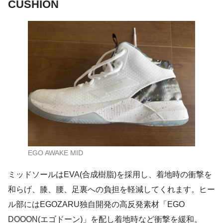
CUSHION
EGO AWAKE MID
ミッドソールはEVA(合成樹脂)を採⽤し、着地時の衝撃を
和らげ、膝、腰、⾜裏への負担を軽減してくれます。ヒー
ル部にはEGOZARU独⾃開発の⾼反発素材「EGO
DOOON(エゴドーン)」を配し着地時など衝撃を緩和。