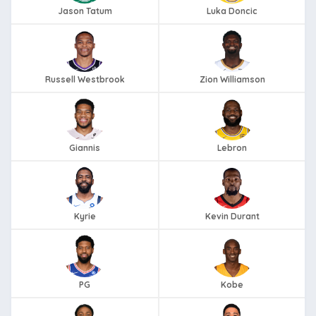
Jason Tatum
Luka Doncic
Russell Westbrook
Zion Williamson
Giannis
Lebron
Kyrie
Kevin Durant
PG
Kobe