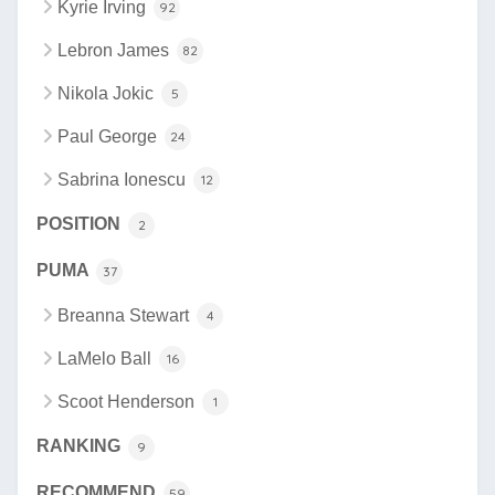
Kyrie Irving
92
Lebron James
82
Nikola Jokic
5
Paul George
24
Sabrina Ionescu
12
POSITION
2
PUMA
37
Breanna Stewart
4
LaMelo Ball
16
Scoot Henderson
1
RANKING
9
RECOMMEND
59