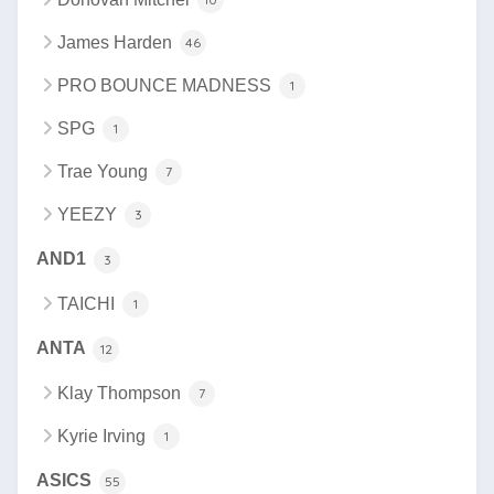
James Harden
46
PRO BOUNCE MADNESS
1
SPG
1
Trae Young
7
YEEZY
3
AND1
3
TAICHI
1
ANTA
12
Klay Thompson
7
Kyrie Irving
1
ASICS
55