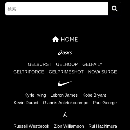
HOME
GELBURST
GELHOOP
GELFAILY
GELTRIFORCE
GELPRIMESHOT
NOVA SURGE
Kyrie Irving
Lebron James
Kobe Bryant
Kevin Durant
Giannis Antetokounmpo
Paul George
Russell Westbrook
Zion Williamson
Rui Hachimura