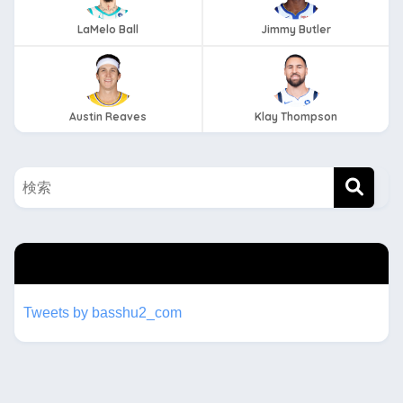
LaMelo Ball
Jimmy Butler
Austin Reaves
Klay Thompson
twitterもフォローしてね！！
Tweets by basshu2_com