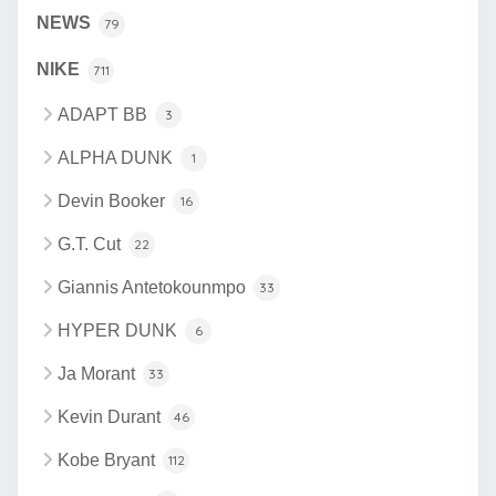
NEWS
79
NIKE
711
ADAPT BB
3
ALPHA DUNK
1
Devin Booker
16
G.T. Cut
22
Giannis Antetokounmpo
33
HYPER DUNK
6
Ja Morant
33
Kevin Durant
46
Kobe Bryant
112