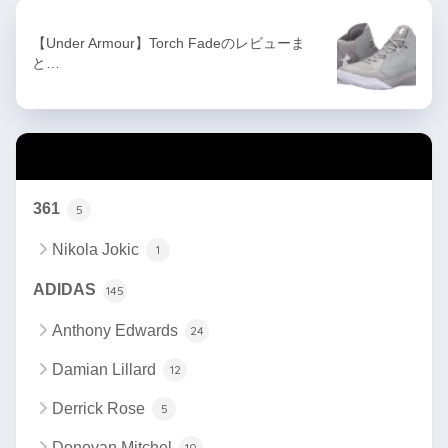
【Under Armour】Torch Fadeのレビューま
と…
カテゴリー
361
5
Nikola Jokic
1
ADIDAS
145
Anthony Edwards
24
Damian Lillard
12
Derrick Rose
5
Donovan Mitchel
10