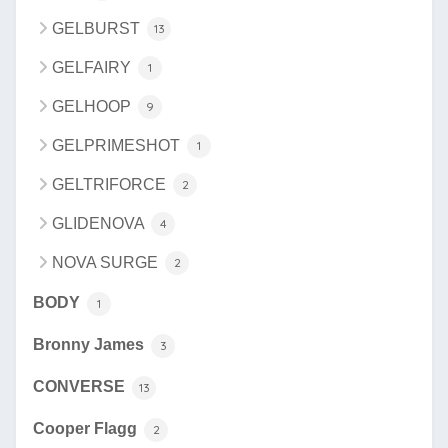
GELBURST
13
GELFAIRY
1
GELHOOP
9
GELPRIMESHOT
1
GELTRIFORCE
2
GLIDENOVA
4
NOVA SURGE
2
BODY
1
Bronny James
3
CONVERSE
13
Cooper Flagg
2