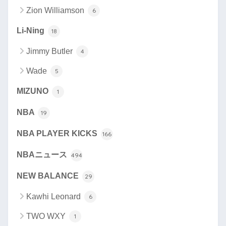
Zion Williamson
6
Li-Ning
18
Jimmy Butler
4
Wade
5
MIZUNO
1
NBA
19
NBA PLAYER KICKS
166
NBAニュース
494
NEW BALANCE
29
Kawhi Leonard
6
TWO WXY
1