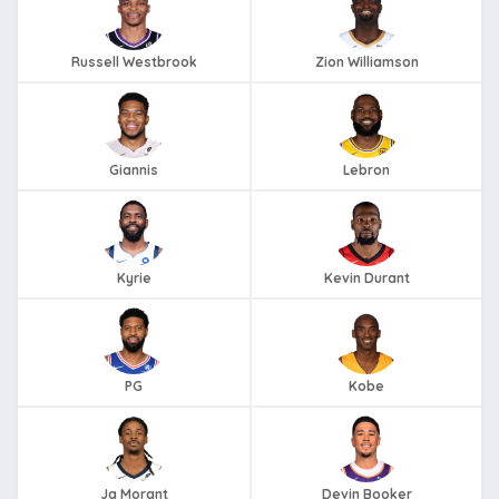
Russell Westbrook
Zion Williamson
Giannis
Lebron
Kyrie
Kevin Durant
PG
Kobe
Ja Morant
Devin Booker