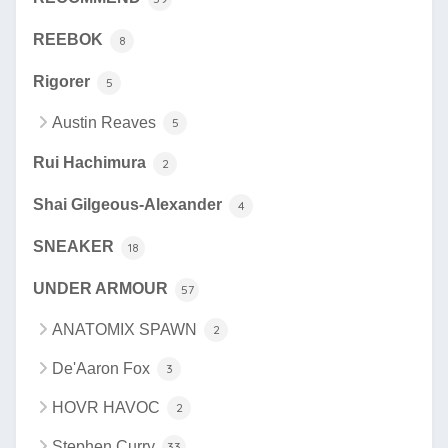
REEBOK
8
Rigorer
5
Austin Reaves
5
Rui Hachimura
2
Shai Gilgeous-Alexander
4
SNEAKER
18
UNDER ARMOUR
57
ANATOMIX SPAWN
2
De'Aaron Fox
3
HOVR HAVOC
2
Stephen Curry
33