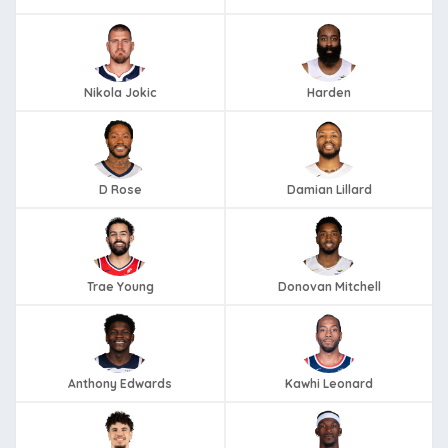
Nikola Jokic
Harden
D Rose
Damian Lillard
Trae Young
Donovan Mitchell
Anthony Edwards
Kawhi Leonard