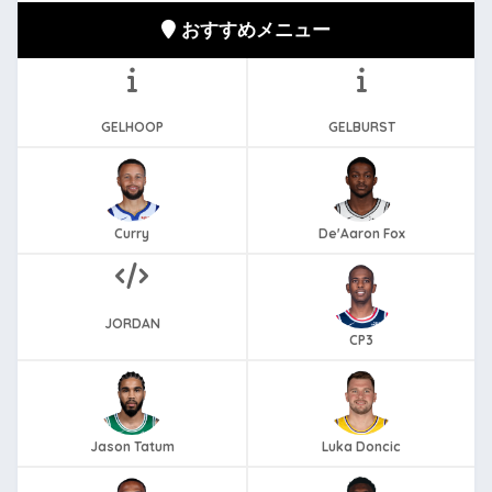
おすすめメニュー
GELHOOP
GELBURST
Curry
De'Aaron Fox
JORDAN
CP3
Jason Tatum
Luka Doncic