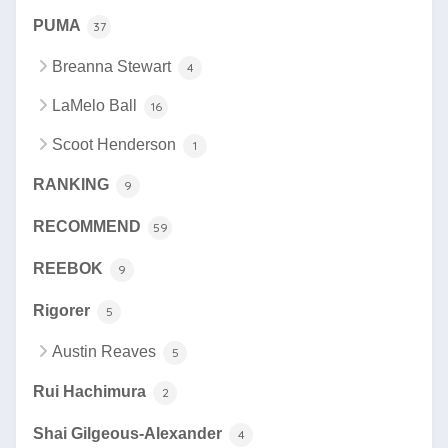
PUMA
37
Breanna Stewart
4
LaMelo Ball
16
Scoot Henderson
1
RANKING
9
RECOMMEND
59
REEBOK
9
Rigorer
5
Austin Reaves
5
Rui Hachimura
2
Shai Gilgeous-Alexander
4