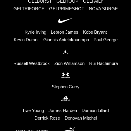
GELBURST
GELHOOP
GELFAILY
GELTRIFORCE
GELPRIMESHOT
NOVA SURGE
Kyrie Irving
Lebron James
Kobe Bryant
Kevin Durant
Giannis Antetokounmpo
Paul George
Russell Westbrook
Zion Williamson
Rui Hachimura
Stephen Curry
Trae Young
James Harden
Damian Lillard
Derrick Rose
Donovan Mitchel