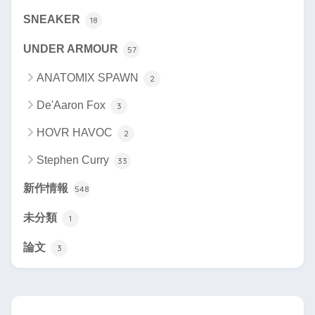
SNEAKER
18
UNDER ARMOUR
57
ANATOMIX SPAWN
2
De'Aaron Fox
3
HOVR HAVOC
2
Stephen Curry
33
新作情報
548
未分類
1
論文
3