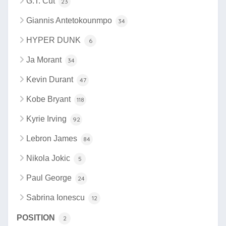
G.T. Cut
23
Giannis Antetokounmpo
34
HYPER DUNK
6
Ja Morant
34
Kevin Durant
47
Kobe Bryant
118
Kyrie Irving
92
Lebron James
84
Nikola Jokic
5
Paul George
24
Sabrina Ionescu
12
POSITION
2