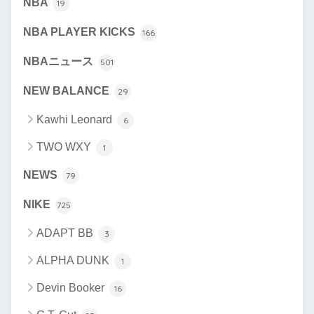
NBA
19
NBA PLAYER KICKS
166
NBAニュース
501
NEW BALANCE
29
Kawhi Leonard
6
TWO WXY
1
NEWS
79
NIKE
725
ADAPT BB
3
ALPHA DUNK
1
Devin Booker
16