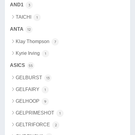
AND1
3
TAICHI
1
ANTA
12
Klay Thompson
7
Kyrie Irving
1
ASICS
55
GELBURST
13
GELFAIRY
1
GELHOOP
9
GELPRIMESHOT
1
GELTRIFORCE
2