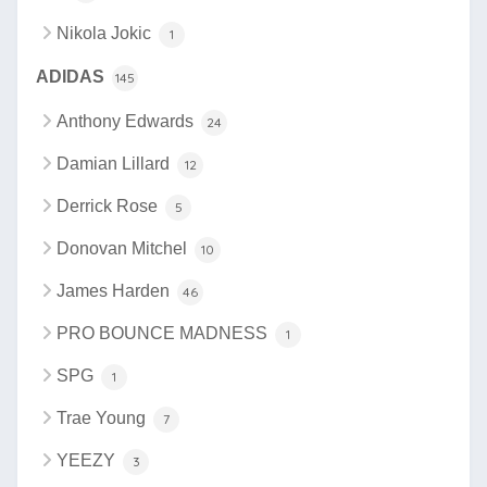
Nikola Jokic
1
ADIDAS
145
Anthony Edwards
24
Damian Lillard
12
Derrick Rose
5
Donovan Mitchel
10
James Harden
46
PRO BOUNCE MADNESS
1
SPG
1
Trae Young
7
YEEZY
3