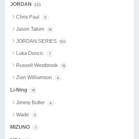
JORDAN
220
Chris Paul
5
Jason Tatum
14
JORDAN SERIES
100
Luka Doncic
7
Russell Westbrook
15
Zion Williamson
6
Li-Ning
18
Jimmy Butler
4
Wade
5
MIZUNO
1