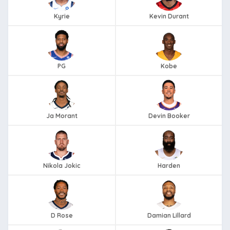
Kyrie
Kevin Durant
PG
Kobe
Ja Morant
Devin Booker
Nikola Jokic
Harden
D Rose
Damian Lillard