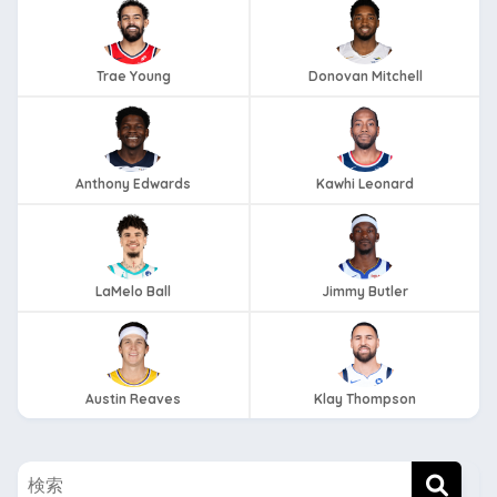
Trae Young
Donovan Mitchell
Anthony Edwards
Kawhi Leonard
LaMelo Ball
Jimmy Butler
Austin Reaves
Klay Thompson