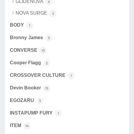
GLIDENOVA
4
NOVA SURGE
2
BODY
1
Bronny James
3
CONVERSE
13
Cooper Flagg
2
CROSSOVER CULTURE
1
Devin Booker
15
EGOZARU
3
INSTAPUMP FURY
1
ITEM
14