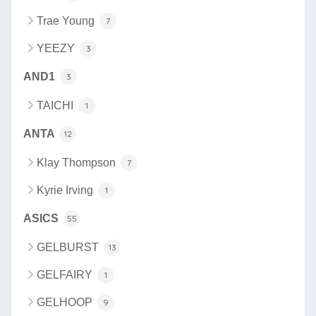
Trae Young
7
YEEZY
3
AND1
3
TAICHI
1
ANTA
12
Klay Thompson
7
Kyrie Irving
1
ASICS
55
GELBURST
13
GELFAIRY
1
GELHOOP
9