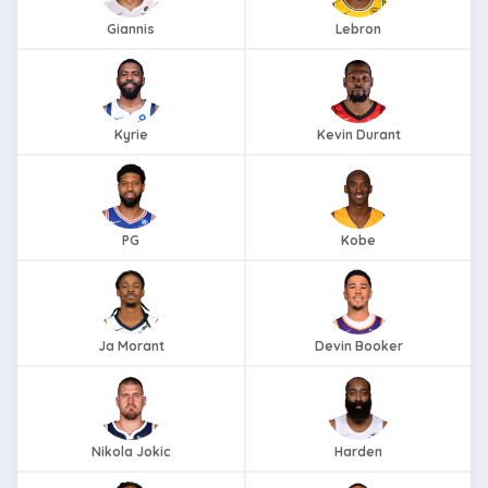
Giannis
Lebron
Kyrie
Kevin Durant
PG
Kobe
Ja Morant
Devin Booker
Nikola Jokic
Harden