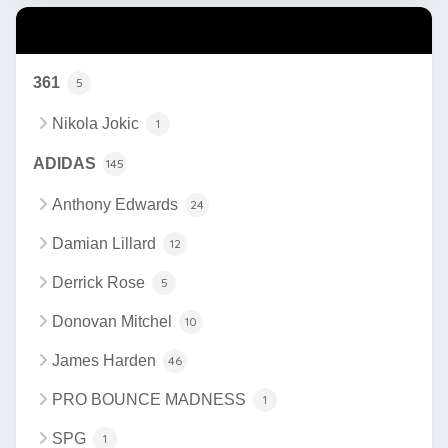
カテゴリー
361
5
Nikola Jokic
1
ADIDAS
145
Anthony Edwards
24
Damian Lillard
12
Derrick Rose
5
Donovan Mitchel
10
James Harden
46
PRO BOUNCE MADNESS
1
SPG
1