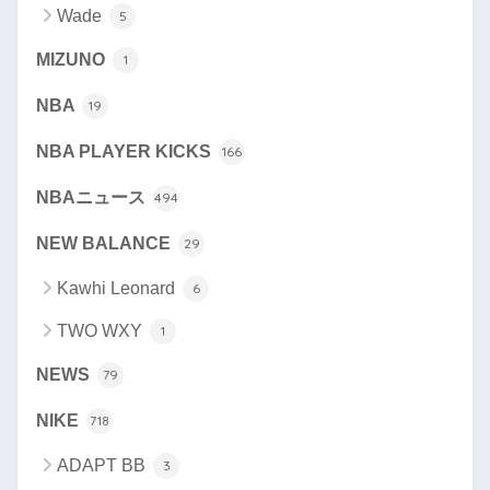
Wade
5
MIZUNO
1
NBA
19
NBA PLAYER KICKS
166
NBAニュース
494
NEW BALANCE
29
Kawhi Leonard
6
TWO WXY
1
NEWS
79
NIKE
718
ADAPT BB
3