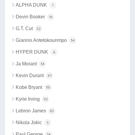
ALPHA DUNK
1
Devin Booker
16
G.T. Cut
22
Giannis Antetokounmpo
34
HYPER DUNK
6
Ja Morant
34
Kevin Durant
47
Kobe Bryant
115
Kyrie Irving
92
Lebron James
82
Nikola Jokic
5
Paul George
24