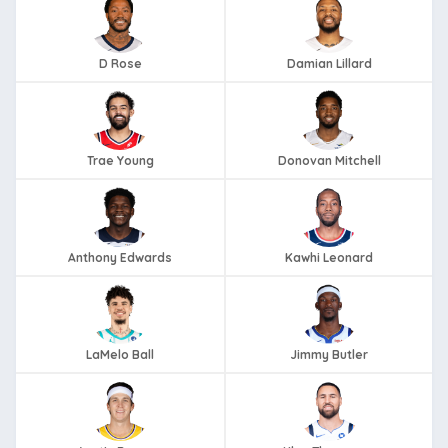
D Rose
Damian Lillard
Trae Young
Donovan Mitchell
Anthony Edwards
Kawhi Leonard
LaMelo Ball
Jimmy Butler