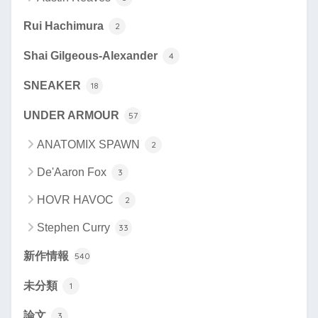
Rui Hachimura
2
Shai Gilgeous-Alexander
4
SNEAKER
18
UNDER ARMOUR
57
ANATOMIX SPAWN
2
De'Aaron Fox
3
HOVR HAVOC
2
Stephen Curry
33
新作情報
540
未分類
1
論文
3