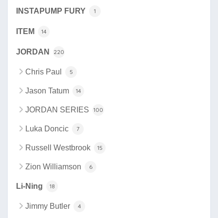
INSTAPUMP FURY
1
ITEM
14
JORDAN
220
Chris Paul
5
Jason Tatum
14
JORDAN SERIES
100
Luka Doncic
7
Russell Westbrook
15
Zion Williamson
6
Li-Ning
18
Jimmy Butler
4