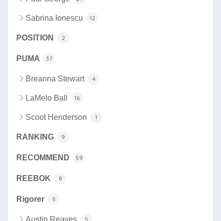
Sabrina Ionescu
12
POSITION
2
PUMA
37
Breanna Stewart
4
LaMelo Ball
16
Scoot Henderson
1
RANKING
9
RECOMMEND
59
REEBOK
8
Rigorer
5
Austin Reaves
5