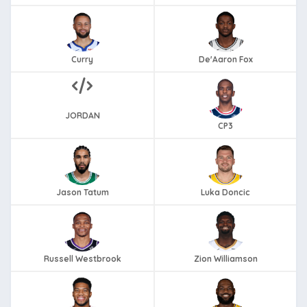
Curry
De'Aaron Fox
JORDAN
CP3
Jason Tatum
Luka Doncic
Russell Westbrook
Zion Williamson