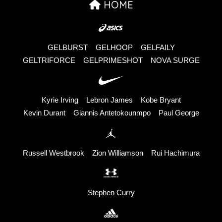
HOME
GELBURST
GELHOOP
GELFAILY
GELTRIFORCE
GELPRIMESHOT
NOVA SURGE
Kyrie Irving
Lebron James
Kobe Bryant
Kevin Durant
Giannis Antetokounmpo
Paul George
Russell Westbrook
Zion Williamson
Rui Hachimura
Stephen Curry