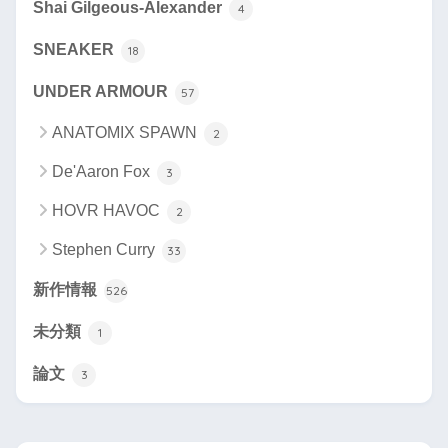
Shai Gilgeous-Alexander
4
SNEAKER
18
UNDER ARMOUR
57
ANATOMIX SPAWN
2
De'Aaron Fox
3
HOVR HAVOC
2
Stephen Curry
33
新作情報
526
未分類
1
論文
3