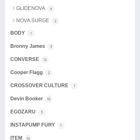
GLIDENOVA
4
NOVA SURGE
2
BODY
1
Bronny James
3
CONVERSE
12
Cooper Flagg
2
CROSSOVER CULTURE
1
Devin Booker
15
EGOZARU
3
INSTAPUMP FURY
1
ITEM
14