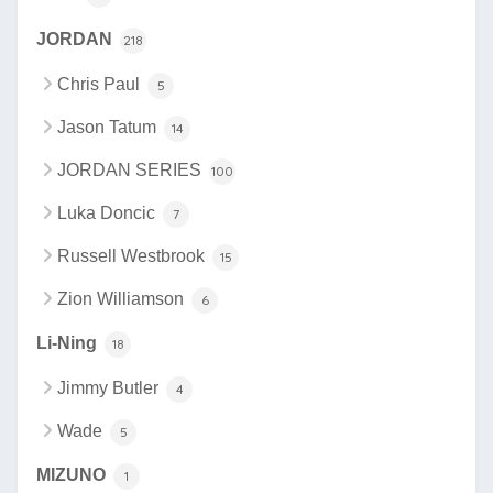
JORDAN
218
Chris Paul
5
Jason Tatum
14
JORDAN SERIES
100
Luka Doncic
7
Russell Westbrook
15
Zion Williamson
6
Li-Ning
18
Jimmy Butler
4
Wade
5
MIZUNO
1