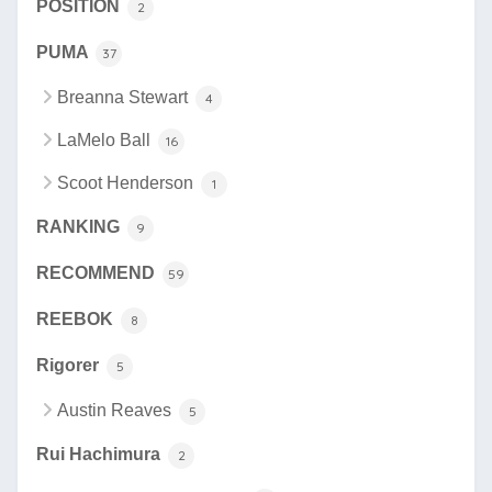
POSITION
2
PUMA
37
Breanna Stewart
4
LaMelo Ball
16
Scoot Henderson
1
RANKING
9
RECOMMEND
59
REEBOK
8
Rigorer
5
Austin Reaves
5
Rui Hachimura
2