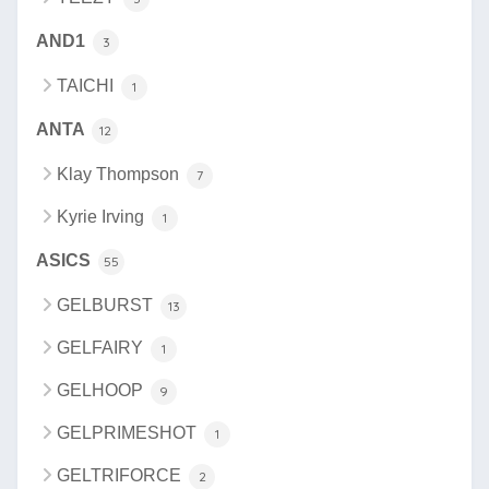
AND1
3
TAICHI
1
ANTA
12
Klay Thompson
7
Kyrie Irving
1
ASICS
55
GELBURST
13
GELFAIRY
1
GELHOOP
9
GELPRIMESHOT
1
GELTRIFORCE
2