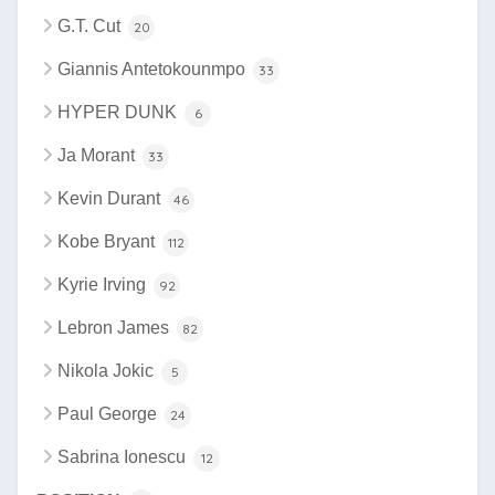
G.T. Cut
20
Giannis Antetokounmpo
33
HYPER DUNK
6
Ja Morant
33
Kevin Durant
46
Kobe Bryant
112
Kyrie Irving
92
Lebron James
82
Nikola Jokic
5
Paul George
24
Sabrina Ionescu
12