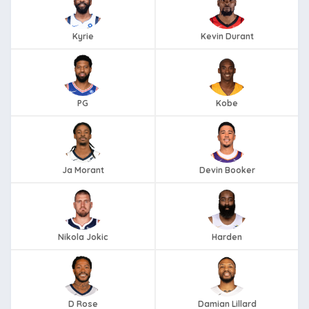
Kyrie
Kevin Durant
PG
Kobe
Ja Morant
Devin Booker
Nikola Jokic
Harden
D Rose
Damian Lillard