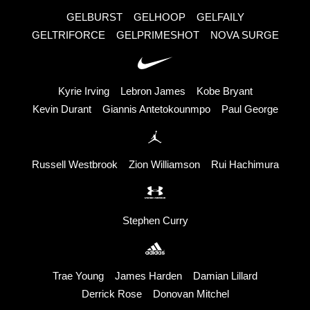
GELBURST
GELHOOP
GELFAILY
GELTRIFORCE
GELPRIMESHOT
NOVA SURGE
Kyrie Irving
Lebron James
Kobe Bryant
Kevin Durant
Giannis Antetokounmpo
Paul George
Russell Westbrook
Zion Williamson
Rui Hachimura
Stephen Curry
Trae Young
James Harden
Damian Lillard
Derrick Rose
Donovan Mitchel