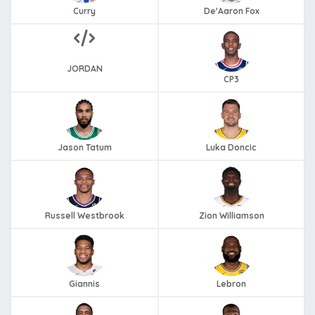
Curry
De'Aaron Fox
JORDAN
CP3
Jason Tatum
Luka Doncic
Russell Westbrook
Zion Williamson
Giannis
Lebron