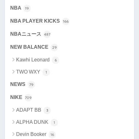
NBA
19
NBA PLAYER KICKS
166
NBAニュース
487
NEW BALANCE
29
Kawhi Leonard
6
TWO WXY
1
NEWS
79
NIKE
709
ADAPT BB
3
ALPHA DUNK
1
Devin Booker
16