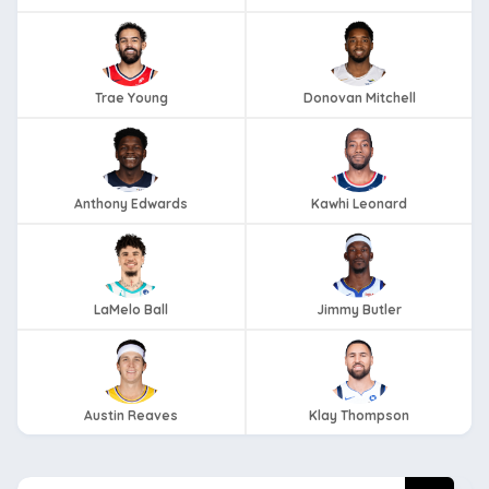
Trae Young
Donovan Mitchell
Anthony Edwards
Kawhi Leonard
LaMelo Ball
Jimmy Butler
Austin Reaves
Klay Thompson