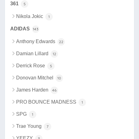
361
5
Nikola Jokic
1
ADIDAS
143
Anthony Edwards
22
Damian Lillard
12
Derrick Rose
5
Donovan Mitchel
10
James Harden
46
PRO BOUNCE MADNESS
1
SPG
1
Trae Young
7
YEEZY
3