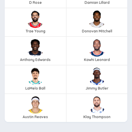
D Rose
Damian Lillard
Trae Young
Donovan Mitchell
Anthony Edwards
Kawhi Leonard
LaMelo Ball
Jimmy Butler
Austin Reaves
Klay Thompson