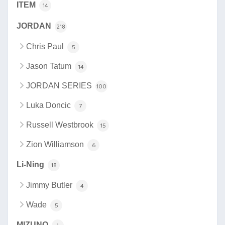
ITEM
14
JORDAN
218
Chris Paul
5
Jason Tatum
14
JORDAN SERIES
100
Luka Doncic
7
Russell Westbrook
15
Zion Williamson
6
Li-Ning
18
Jimmy Butler
4
Wade
5
MIZUNO