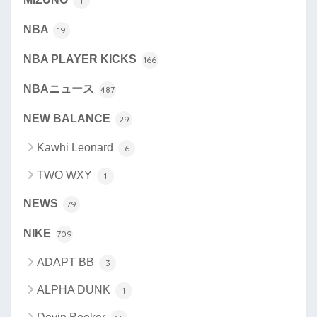
1
NBA
19
NBA PLAYER KICKS
166
NBAニュース
487
NEW BALANCE
29
Kawhi Leonard
6
TWO WXY
1
NEWS
79
NIKE
709
ADAPT BB
3
ALPHA DUNK
1