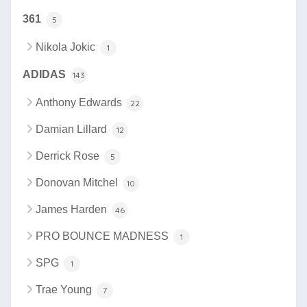
361
5
Nikola Jokic
1
ADIDAS
143
Anthony Edwards
22
Damian Lillard
12
Derrick Rose
5
Donovan Mitchel
10
James Harden
46
PRO BOUNCE MADNESS
1
SPG
1
Trae Young
7