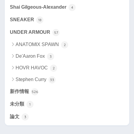
Shai Gilgeous-Alexander
4
SNEAKER
18
UNDER ARMOUR
57
ANATOMIX SPAWN
2
De'Aaron Fox
3
HOVR HAVOC
2
Stephen Curry
33
新作情報
526
未分類
1
論文
3