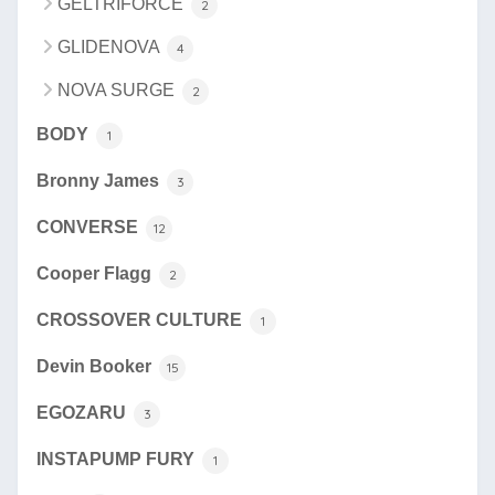
GELTRIFORCE
2
GLIDENOVA
4
NOVA SURGE
2
BODY
1
Bronny James
3
CONVERSE
12
Cooper Flagg
2
CROSSOVER CULTURE
1
Devin Booker
15
EGOZARU
3
INSTAPUMP FURY
1