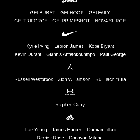
GELBURST
GELHOOP
GELFAILY
GELTRIFORCE
GELPRIMESHOT
NOVA SURGE
Kyrie Irving
Lebron James
Kobe Bryant
Kevin Durant
Giannis Antetokounmpo
Paul George
Russell Westbrook
Zion Williamson
Rui Hachimura
Stephen Curry
Trae Young
James Harden
Damian Lillard
Derrick Rose
Donovan Mitchel