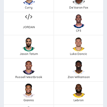
Curry
De'Aaron Fox
JORDAN
CP3
Jason Tatum
Luka Doncic
Russell Westbrook
Zion Williamson
Giannis
Lebron