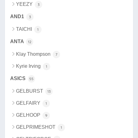
YEEZY
3
AND1
3
TAICHI
1
ANTA
12
Klay Thompson
7
Kyrie Irving
1
ASICS
55
GELBURST
13
GELFAIRY
1
GELHOOP
9
GELPRIMESHOT
1