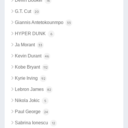
Devin Booker
16
G.T. Cut
20
Giannis Antetokounmpo
33
HYPER DUNK
6
Ja Morant
33
Kevin Durant
46
Kobe Bryant
112
Kyrie Irving
92
Lebron James
82
Nikola Jokic
5
Paul George
24
Sabrina Ionescu
12