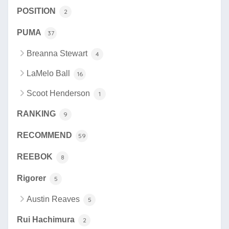
POSITION
2
PUMA
37
Breanna Stewart
4
LaMelo Ball
16
Scoot Henderson
1
RANKING
9
RECOMMEND
59
REEBOK
8
Rigorer
5
Austin Reaves
5
Rui Hachimura
2