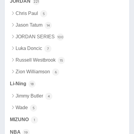
JORDAN
221
Chris Paul
5
Jason Tatum
14
JORDAN SERIES
100
Luka Doncic
7
Russell Westbrook
15
Zion Williamson
6
Li-Ning
18
Jimmy Butler
4
Wade
5
MIZUNO
1
NBA
19