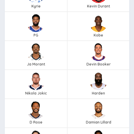
Kyrie
Kevin Durant
PG
Kobe
Ja Morant
Devin Booker
Nikola Jokic
Harden
D Rose
Damian Lillard