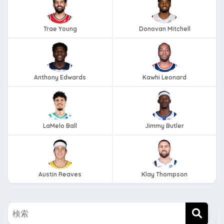
Trae Young
Donovan Mitchell
Anthony Edwards
Kawhi Leonard
LaMelo Ball
Jimmy Butler
Austin Reaves
Klay Thompson