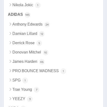
Nikola Jokic
1
ADIDAS
145
Anthony Edwards
24
Damian Lillard
12
Derrick Rose
5
Donovan Mitchel
10
James Harden
46
PRO BOUNCE MADNESS
1
SPG
1
Trae Young
7
YEEZY
3