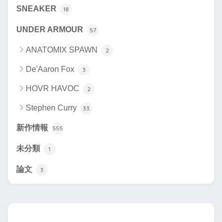
SNEAKER
18
UNDER ARMOUR
57
ANATOMIX SPAWN
2
De'Aaron Fox
3
HOVR HAVOC
2
Stephen Curry
33
新作情報
555
未分類
1
論文
3