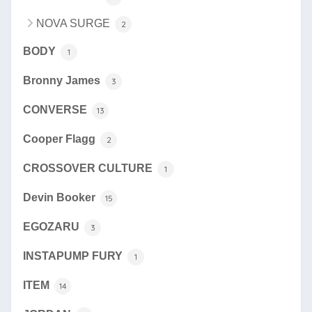
NOVA SURGE
2
BODY
1
Bronny James
3
CONVERSE
13
Cooper Flagg
2
CROSSOVER CULTURE
1
Devin Booker
15
EGOZARU
3
INSTAPUMP FURY
1
ITEM
14