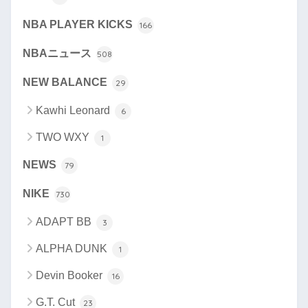
NBA PLAYER KICKS
166
NBAニュース
508
NEW BALANCE
29
Kawhi Leonard
6
TWO WXY
1
NEWS
79
NIKE
730
ADAPT BB
3
ALPHA DUNK
1
Devin Booker
16
G.T. Cut
23