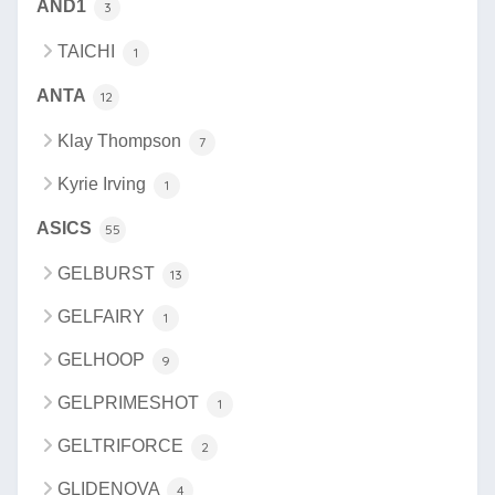
AND1
3
TAICHI
1
ANTA
12
Klay Thompson
7
Kyrie Irving
1
ASICS
55
GELBURST
13
GELFAIRY
1
GELHOOP
9
GELPRIMESHOT
1
GELTRIFORCE
2
GLIDENOVA
4