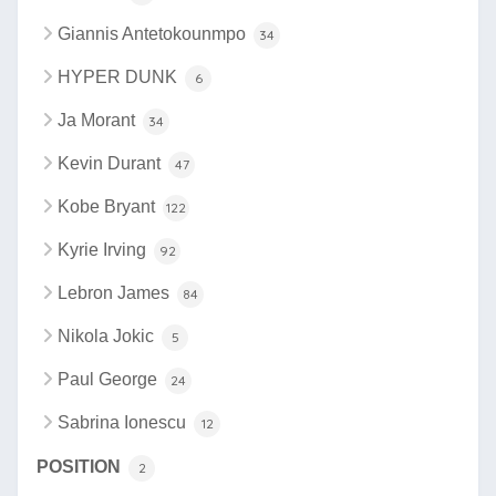
Giannis Antetokounmpo
34
HYPER DUNK
6
Ja Morant
34
Kevin Durant
47
Kobe Bryant
122
Kyrie Irving
92
Lebron James
84
Nikola Jokic
5
Paul George
24
Sabrina Ionescu
12
POSITION
2