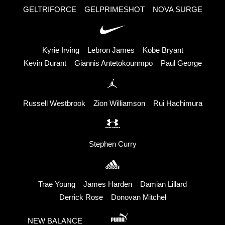
GELTRIFORCE
GELPRIMESHOT
NOVA SURGE
Kyrie Irving
Lebron James
Kobe Bryant
Kevin Durant
Giannis Antetokounmpo
Paul George
Russell Westbrook
Zion Williamson
Rui Hachimura
Stephen Curry
Trae Young
James Harden
Damian Lillard
Derrick Rose
Donovan Mitchel
NEW BALANCE