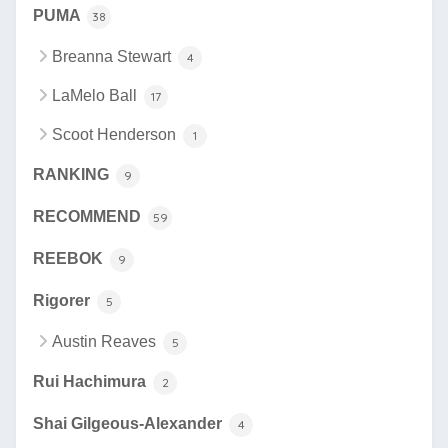
PUMA
38
Breanna Stewart
4
LaMelo Ball
17
Scoot Henderson
1
RANKING
9
RECOMMEND
59
REEBOK
9
Rigorer
5
Austin Reaves
5
Rui Hachimura
2
Shai Gilgeous-Alexander
4